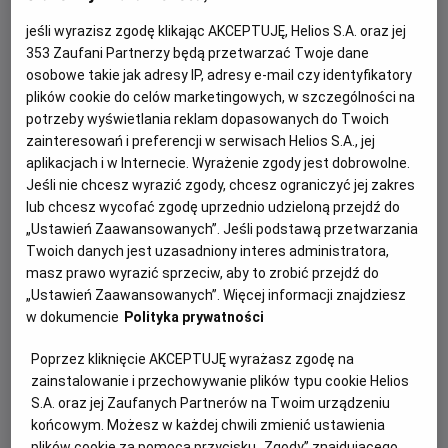
jeśli wyrazisz zgodę klikając AKCEPTUJĘ, Helios S.A. oraz jej
353
Zaufani Partnerzy będą przetwarzać Twoje dane
osobowe takie jak adresy IP, adresy e-mail czy identyfikatory
plików cookie do celów marketingowych, w szczególności na
potrzeby wyświetlania reklam dopasowanych do Twoich
zainteresowań i preferencji w serwisach Helios S.A., jej
aplikacjach i w Internecie. Wyrażenie zgody jest dobrowolne.
Każde miasto ma swojego Spider-Mana –
Jeśli nie chcesz wyrazić zgody, chcesz ograniczyć jej zakres
lub chcesz wycofać zgodę uprzednio udzieloną przejdź do
KONKURS!
„Ustawień Zaawansowanych”. Jeśli podstawą przetwarzania
Twoich danych jest uzasadniony interes administratora,
Z okazji premiery filmu „Spider-Man: Całkiem nowy dzień”
masz prawo wyrazić sprzeciw, aby to zrobić przejdź do
chcemy udowodnić, że każdy z nas może zostać Spider-
„Ustawień Zaawansowanych”. Więcej informacji znajdziesz
Manem w swoim otoczeniu.
w dokumencie
Polityka prywatności
Czytaj więcej
Poprzez kliknięcie AKCEPTUJĘ wyrażasz zgodę na
zainstalowanie i przechowywanie plików typu cookie Helios
S.A. oraz jej Zaufanych Partnerów na Twoim urządzeniu
końcowym. Możesz w każdej chwili zmienić ustawienia
plików cookie za pomocą przycisku „Zgody” znajdującego