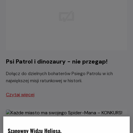
Psi Patrol i dinozaury - nie przegap!
Dołącz do dzielnych bohaterów Psiego Patrolu w ich
największej misji ratunkowej w historii.
Czytaj więcej
Szanowny Widzu Heliosa,