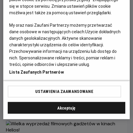
się w stopce serwisu. Zmiana ustawień plików cookie
możliwa jest także za pomocą ustawień przeglądarki.
My oraz nasi Zaufani Partnerzy możemy przetwarzać
dane osobowe w następujących celach:
Użycie dokładnych
danych geolokalizacyjnych. Aktywne skanowanie
charakterystyki urządzenia do celów identyfikacji.
Przechowywanie informacji na urządzeniu lub dostęp do
nich. Spersonalizowane reklamy i treści, pomiar reklam i
Gwiazdozbiór Psa - bilety już w
treści, opinie odbiorców i ulepszanie usług.
sprzedaży!
Lista Zaufanych Partnerów
Przeżyj emocjonującą historię o odwadze, przetrwaniu i
poszukiwaniu nadziei w postapokaliptycznym świecie.
USTAWIENIA ZAAWANSOWANE
Czytaj więcej
Akceptuję