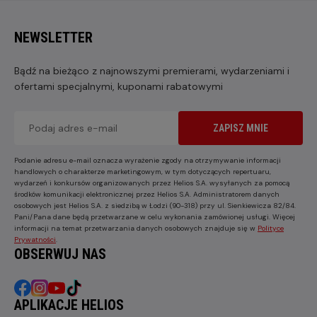
NEWSLETTER
Bądź na bieżąco z najnowszymi premierami, wydarzeniami i
ofertami specjalnymi, kuponami rabatowymi
ZAPISZ MNIE
Podanie adresu e-mail oznacza wyrażenie zgody na otrzymywanie informacji
handlowych o charakterze marketingowym, w tym dotyczących repertuaru,
wydarzeń i konkursów organizowanych przez Helios S.A. wysyłanych za pomocą
środków komunikacji elektronicznej przez Helios S.A. Administratorem danych
osobowych jest Helios S.A. z siedzibą w Łodzi (90-318) przy ul. Sienkiewicza 82/84.
Pani/Pana dane będą przetwarzane w celu wykonania zamówionej usługi. Więcej
informacji na temat przetwarzania danych osobowych znajduje się w
Polityce
Prywatności
.
OBSERWUJ NAS
APLIKACJE HELIOS