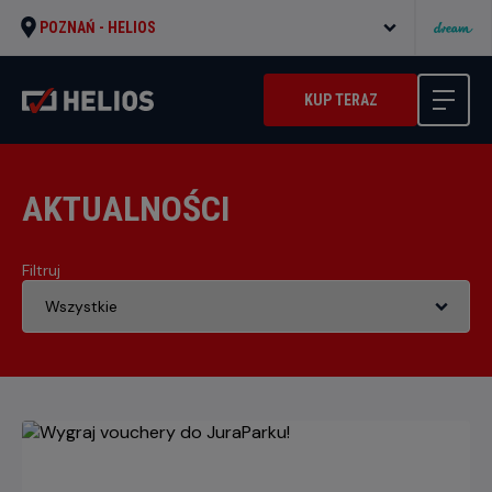
POZNAŃ -
HELIOS
KUP TERAZ
AKTUALNOŚCI
Filtruj