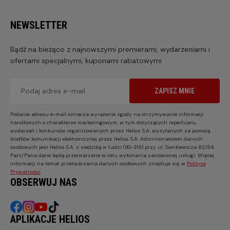
NEWSLETTER
Bądź na bieżąco z najnowszymi premierami, wydarzeniami i
ofertami specjalnymi, kuponami rabatowymi
ZAPISZ MNIE
Podanie adresu e-mail oznacza wyrażenie zgody na otrzymywanie informacji
handlowych o charakterze marketingowym, w tym dotyczących repertuaru,
wydarzeń i konkursów organizowanych przez Helios S.A. wysyłanych za pomocą
środków komunikacji elektronicznej przez Helios S.A. Administratorem danych
osobowych jest Helios S.A. z siedzibą w Łodzi (90-318) przy ul. Sienkiewicza 82/84.
Pani/Pana dane będą przetwarzane w celu wykonania zamówionej usługi. Więcej
informacji na temat przetwarzania danych osobowych znajduje się w
Polityce
Prywatności
.
OBSERWUJ NAS
APLIKACJE HELIOS