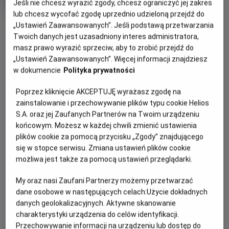
Czas
wiek
Kraj
130 min
Japonia
Jeśli nie chcesz wyrazić zgody, chcesz ograniczyć jej zakres
trwania
i
lub chcesz wycofać zgodę uprzednio udzieloną przejdź do
rok
OBSERWUJ
„Ustawień Zaawansowanych”. Jeśli podstawą przetwarzania
produkcji
Twoich danych jest uzasadniony interes administratora,
masz prawo wyrazić sprzeciw, aby to zrobić przejdź do
WIĘCEJ SZCZEGÓŁÓW
PREMIERA
„Ustawień Zaawansowanych”. Więcej informacji znajdziesz
w dokumencie
Polityka prywatności
23 kwietnia 2016
REŻYSERIA
SCENARIUSZ
OPIS FILMU
Poprzez kliknięcie AKCEPTUJĘ wyrażasz zgodę na
Satoshi Kuwabara
Satoshi Kuwabara, Masahiro
zainstalowanie i przechowywanie plików typu cookie Helios
Hikokubo, Kenjiro Tsuda
Gdy rok szkolny dobiega końca, Yugi i jego przyjaciele
S.A. oraz jej Zaufanych Partnerów na Twoim urządzeniu
OBSADA
wracają do liceum. Wśród uczniów pojawia się Aigami –
końcowym. Możesz w każdej chwili zmienić ustawienia
Shunsuke Kazama, Gregory Abbey
tajemniczy i niepokojący chłopak, którego zachowanie
plików cookie za pomocą przycisku „Zgody” znajdującego
wzbudza narastający niepokój. Tymczasem Kaiba
się w stopce serwisu. Zmiana ustawień plików cookie
możliwa jest także za pomocą ustawień przeglądarki.
kontynuuje swoją obsesyjną próbę odbudowy Milenijnej
Układanki, wierząc, że uda mu się przywrócić Atema do
My oraz nasi Zaufani Partnerzy możemy przetwarzać
życia i stanąć z nim do ostatecznego pojedynku…
dane osobowe w następujących celach:
Użycie dokładnych
danych geolokalizacyjnych. Aktywne skanowanie
charakterystyki urządzenia do celów identyfikacji.
Przechowywanie informacji na urządzeniu lub dostęp do