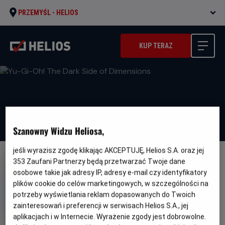
PRZEMYŚL -
HELIOS
KUP TERAZ
Szanowny Widzu Heliosa,
jeśli wyrazisz zgodę klikając AKCEPTUJĘ, Helios S.A. oraz jej
353
Zaufani Partnerzy będą przetwarzać Twoje dane
NAPISY
osobowe takie jak adresy IP, adresy e-mail czy identyfikatory
Yu-Gi-Oh! The Dark Side of
plików cookie do celów marketingowych, w szczególności na
Dimensions
potrzeby wyświetlania reklam dopasowanych do Twoich
zainteresowań i preferencji w serwisach Helios S.A., jej
Oryginalny
Yu-Gi-Oh! The Dark Side of Dimensions
tytuł
Gatunek
Minimalny
aplikacjach i w Internecie. Wyrażenie zgody jest dobrowolne.
Anime
Od 12 lat