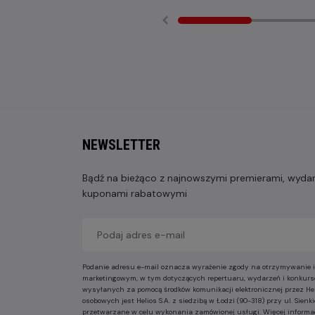
NEWSLETTER
Bądź na bieżąco z najnowszymi premierami, wydarz
kuponami rabatowymi
Podanie adresu e-mail oznacza wyrażenie zgody na otrzymywanie i
marketingowym, w tym dotyczących repertuaru, wydarzeń i konkurs
wysyłanych za pomocą środków komunikacji elektronicznej przez He
osobowych jest Helios S.A. z siedzibą w Łodzi (90-318) przy ul. Sie
przetwarzane w celu wykonania zamówionej usługi. Więcej informa