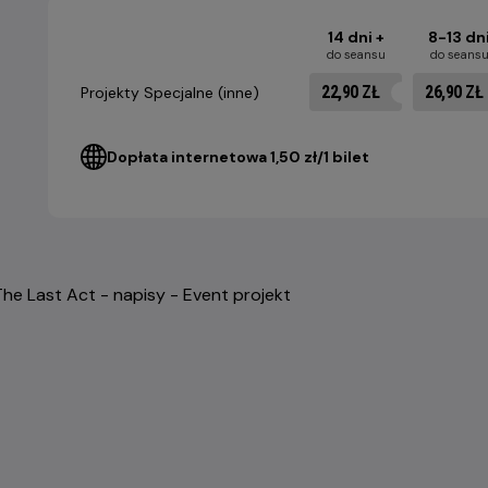
14 dni +
8-13 dn
do seansu
do seans
22,90 ZŁ
26,90 ZŁ
Projekty Specjalne (inne)
Dopłata internetowa 1,50 zł/1 bilet