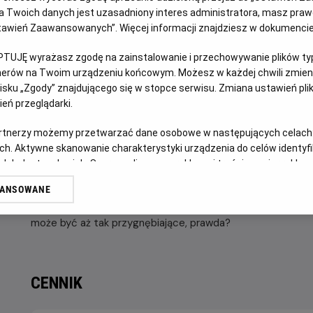
 Twoich danych jest uzasadniony interes administratora, masz prawo
Ustawień Zaawansowanych”. Więcej informacji znajdziesz w dokumenci
OPIS WYDARZENIA
PTUJĘ wyrażasz zgodę na zainstalowanie i przechowywanie plików typu
tnerów na Twoim urządzeniu końcowym. Możesz w każdej chwili zmieni
Internetowy hit „The Amazing Digital Circus” doczekał się
sku „Zgody” znajdującego się w stopce serwisu. Zmiana ustawień pli
pełnometrażowego filmu kinowego! Ten „Ostatni akt” łączy
eń przeglądarki.
godzinnym 9. odcinkiem, który fani będą mogli obejrzeć jak
artnerzy możemy przetwarzać dane osobowe w następujących celach
Po odejściu Caine'a i zamknięciu cyrku, aktorom pozostają 
ch. Aktywne skanowanie charakterystyki urządzenia do celów identyf
dotrzymują im towarzystwa. Gdy perspektywa wieczności zb
 lub dostęp do nich. Spersonalizowane reklamy i treści, pomiar reklam i
Digital Circus i jego historii. Czy pogodzą się z tym, co o
sług.
WANSOWANE
erów
Poza tym, prawdopodobnie w pewnym momencie ktoś powi
może być aż tak przygnębiające, prawda?
CENNIK