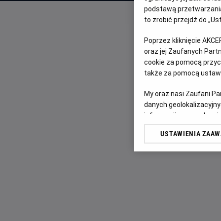
podstawą przetwarzania
to zrobić przejdź do „
Poprzez kliknięcie AKCE
oraz jej Zaufanych Par
cookie za pomocą przyci
także za pomocą ustawi
My oraz nasi Zaufani P
danych geolokalizacyjny
informacji na urządzeniu
odbiorców i ulepszanie u
USTAWIENIA ZAA
Lista Zaufanych Partn