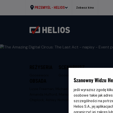
PRZEMYŚL -
HELIOS
Zobacz kino
REŻYSERIA
SCENARIUSZ
Gooseworx
Gooseworx
Szanowny Widzu Hel
OBSADA
Lizzie Freeman, Michael Kovach,
jeśli wyrazisz zgodę kli
Amanda Hufford, Marissa Lenti, Sean
osobowe takie jak adresy
Chiplock, Ashley Nichols
szczególności na potrz
Helios S.A., jej aplikac
ograniczyć jej zakres l