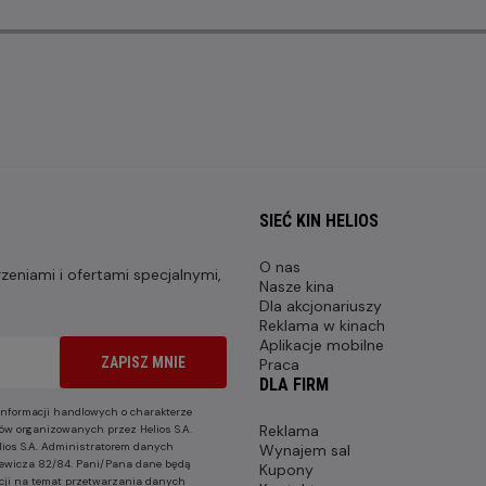
SIEĆ KIN HELIOS
O nas
eniami i ofertami specjalnymi,
Nasze kina
Dla akcjonariuszy
Reklama w kinach
Aplikacje mobilne
ZAPISZ MNIE
Praca
DLA FIRM
nformacji handlowych o charakterze
Reklama
ów organizowanych przez Helios S.A.
lios S.A. Administratorem danych
Wynajem sal
nkiewicza 82/84. Pani/Pana dane będą
Kupony
cji na temat przetwarzania danych