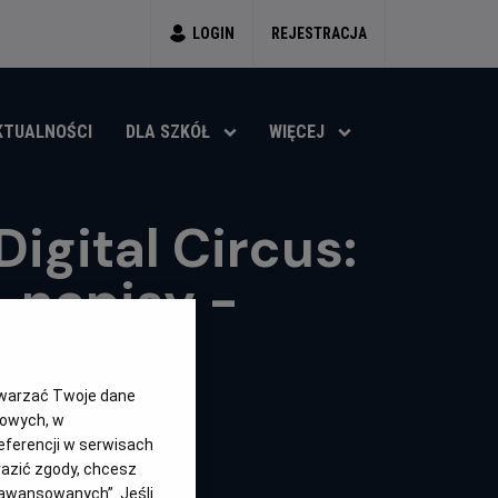
LOGIN
REJESTRACJA
KTUALNOŚCI
DLA SZKÓŁ
WIĘCEJ
igital Circus:
- napisy -
twarzać Twoje dane
gowych, w
eferencji w serwisach
yrazić zgody, chcesz
aawansowanych”. Jeśli