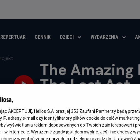
REPERTUAR
CENNIK
DZIECI
WYDARZENIA
A
The Amazing D
The Last Act 
Event projekt
iosa,
kając AKCEPTUJĘ, Helios S.A. oraz jej
353
Zaufani Partnerzy będą prze
Gatunek
Minimalny
Czas
Thriller / Animowany / Dramat
Od 12 lat
103 min
 IP, adresy e-mail czy identyfikatory plików cookie do celów marketin
wiek
trwania
eby wyświetlania reklam dopasowanych do Twoich zainteresowań i pr
OBSERWUJ
jach i w Internecie. Wyrażenie zgody jest dobrowolne. Jeśli nie chcesz w
ub chcesz wycofać zgodę uprzednio udzieloną przejdź do „Ustawień Z