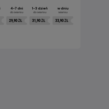
i
4-7 dni
1-3 dzień
w dniu
u
do seansu
do seansu
seansu
29,90 ZŁ
31,90 ZŁ
33,90 ZŁ