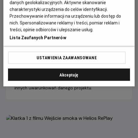
danych geolokalizacyjnych. Aktywne skanowanie
charakterystyki urządzenia do celów identyfikacji.
Przechowywanie informacji na urządzeniu lub dostęp do
14 dni +
8-13 dni
4-7 dni
nich. Spersonalizowane reklamy i treści, pomiar reklam i
do seansu
do seansu
do seansu
treści, opinie odbiorców i ulepszanie usług.
Bilet na seans
22,90 ZŁ
26,90 ZŁ
29,90 ZŁ
Lista Zaufanych Partnerów
Helios RePlay
Dopłata internetowa 1,50 zł/1 bilet
USTAWIENIA ZAAWANSOWANE
Helios zastrzega sobie prawo do zastosowania
innego cennika niż opublikowany na stronie
Akceptuję
internetowej, w zależności od specyfiki, zakresu lub
innych uwarunkowań danego projektu.