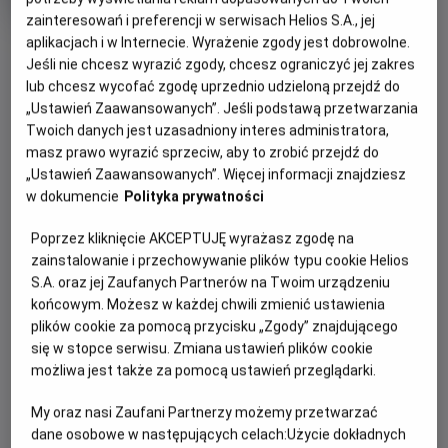
tytuł
Czas
wiek
112 min
trwania
zainteresowań i preferencji w serwisach Helios S.A., jej
OBSERWUJ
aplikacjach i w Internecie. Wyrażenie zgody jest dobrowolne.
Jeśli nie chcesz wyrazić zgody, chcesz ograniczyć jej zakres
lub chcesz wycofać zgodę uprzednio udzieloną przejdź do
„Ustawień Zaawansowanych”. Jeśli podstawą przetwarzania
WIĘCEJ SZCZEGÓŁÓW
REŻYSERIA
SCENARIUSZ
Twoich danych jest uzasadniony interes administratora,
OPIS WYDARZENIA
Robert Clouse
Bruce Lee, Michael Allin
masz prawo wyrazić sprzeciw, aby to zrobić przejdź do
OBSADA
„Ustawień Zaawansowanych”. Więcej informacji znajdziesz
Nakłoniony do współpracy z rządem mistrz kung-fu (Lee)
Bruce Lee, John Saxon, Jim Kelly, Ahna Capri
w dokumencie
Polityka prywatności
zostaje wysłany na egzotyczną wyspę. Za dnia
uczestniczy w śmiertelnie niebezpiecznym turnieju,
Poprzez kliknięcie AKCEPTUJĘ wyrażasz zgodę na
nocami zaś infiltruje przestępczą organizację zajmującą
zainstalowanie i przechowywanie plików typu cookie Helios
się handlem narkotykami, której przewodzi bezlitosny Han.
S.A. oraz jej Zaufanych Partnerów na Twoim urządzeniu
końcowym. Możesz w każdej chwili zmienić ustawienia
Zaskakujące zwroty akcji, wspaniałe zdjęcia i efektowne
plików cookie za pomocą przycisku „Zgody” znajdującego
sceny walki, do których choreografię układał sam Bruce
się w stopce serwisu. Zmiana ustawień plików cookie
Lee, sprawiły, że Wejście smoka przeszło do historii kina.
możliwa jest także za pomocą ustawień przeglądarki.
My oraz nasi Zaufani Partnerzy możemy przetwarzać
dane osobowe w następujących celach:
Użycie dokładnych
CENNIK