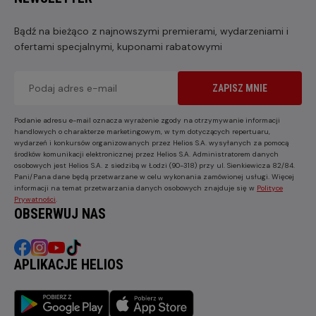
Bądź na bieżąco z najnowszymi premierami, wydarzeniami i
ofertami specjalnymi, kuponami rabatowymi
ZAPISZ MNIE
Podanie adresu e-mail oznacza wyrażenie zgody na otrzymywanie informacji
handlowych o charakterze marketingowym, w tym dotyczących repertuaru,
wydarzeń i konkursów organizowanych przez Helios S.A. wysyłanych za pomocą
środków komunikacji elektronicznej przez Helios S.A. Administratorem danych
osobowych jest Helios S.A. z siedzibą w Łodzi (90-318) przy ul. Sienkiewicza 82/84.
Pani/Pana dane będą przetwarzane w celu wykonania zamówionej usługi. Więcej
informacji na temat przetwarzania danych osobowych znajduje się w
Polityce
Prywatności
.
OBSERWUJ NAS
APLIKACJE HELIOS