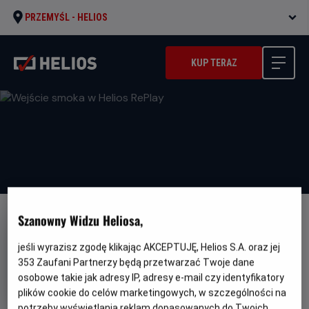
PRZEMYŚL -
HELIOS
KUP TERAZ
Szanowny Widzu Heliosa,
jeśli wyrazisz zgodę klikając AKCEPTUJĘ, Helios S.A. oraz jej
353
Zaufani Partnerzy będą przetwarzać Twoje dane
Wejście smoka w Helios RePlay
osobowe takie jak adresy IP, adresy e-mail czy identyfikatory
plików cookie do celów marketingowych, w szczególności na
Oryginalny
Gatunek
Minimalny
Enter the Dragon
Akcja
Od 13 lat
potrzeby wyświetlania reklam dopasowanych do Twoich