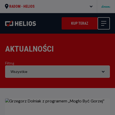
RADOM -
HELIOS
KUP TERAZ
AKTUALNOŚCI
Filtruj