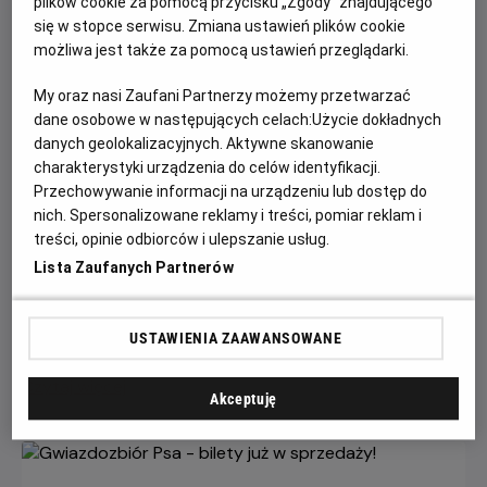
plików cookie za pomocą przycisku „Zgody” znajdującego
się w stopce serwisu. Zmiana ustawień plików cookie
możliwa jest także za pomocą ustawień przeglądarki.
My oraz nasi Zaufani Partnerzy możemy przetwarzać
dane osobowe w następujących celach:
Użycie dokładnych
danych geolokalizacyjnych. Aktywne skanowanie
charakterystyki urządzenia do celów identyfikacji.
Przechowywanie informacji na urządzeniu lub dostęp do
Każde miasto ma swojego Spider-Mana –
nich. Spersonalizowane reklamy i treści, pomiar reklam i
KONKURS!
treści, opinie odbiorców i ulepszanie usług.
Lista Zaufanych Partnerów
Z okazji premiery filmu „Spider-Man: Całkiem nowy dzień”
chcemy udowodnić, że każdy z nas może zostać Spider-
Manem w swoim otoczeniu.
USTAWIENIA ZAAWANSOWANE
Czytaj więcej
Akceptuję