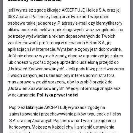
jeśli wyrazisz zgodę klikając AKCEPTUJĘ, Helios S.A. oraz jej
353
Zaufani Partnerzy będą przetwarzać Twoje dane
osobowe takie jak adresy IP, adresy e-mail czy identyfikatory
plików cookie do celów marketingowych, w szczególności na
potrzeby wyświetlania reklam dopasowanych do Twoich
zainteresowań i preferencji w serwisach Helios S.A., jej
aplikacjach i w Internecie. Wyrażenie zgody jest dobrowolne.
Jeśli nie chcesz wyrazić zgody, chcesz ograniczyć jej zakres
Psi Patrol i dinozaury - nie przegap!
lub chcesz wycofać zgodę uprzednio udzieloną przejdź do
„Ustawień Zaawansowanych”. Jeśli podstawą przetwarzania
Dołącz do dzielnych bohaterów Psiego Patrolu w ich
Twoich danych jest uzasadniony interes administratora,
największej misji ratunkowej w historii.
masz prawo wyrazić sprzeciw, aby to zrobić przejdź do
„Ustawień Zaawansowanych”. Więcej informacji znajdziesz
w dokumencie
Polityka prywatności
Czytaj więcej
Poprzez kliknięcie AKCEPTUJĘ wyrażasz zgodę na
zainstalowanie i przechowywanie plików typu cookie Helios
S.A. oraz jej Zaufanych Partnerów na Twoim urządzeniu
końcowym. Możesz w każdej chwili zmienić ustawienia