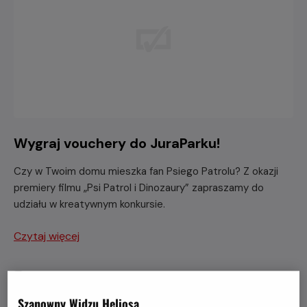
Wygraj vouchery do JuraParku!
Czy w Twoim domu mieszka fan Psiego Patrolu? Z okazji
premiery filmu „Psi Patrol i Dinozaury” zapraszamy do
udziału w kreatywnym konkursie.
Czytaj więcej
Szanowny Widzu Heliosa,