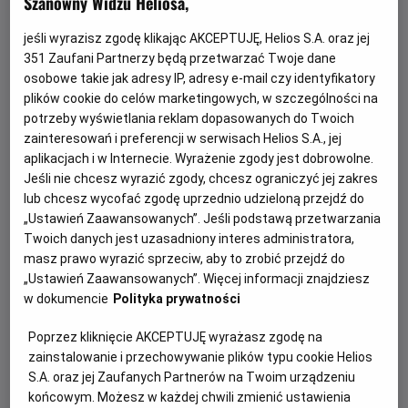
Szanowny Widzu Heliosa,
jeśli wyrazisz zgodę klikając AKCEPTUJĘ, Helios S.A. oraz jej
351
Zaufani Partnerzy będą przetwarzać Twoje dane
osobowe takie jak adresy IP, adresy e-mail czy identyfikatory
plików cookie do celów marketingowych, w szczególności na
potrzeby wyświetlania reklam dopasowanych do Twoich
zainteresowań i preferencji w serwisach Helios S.A., jej
aplikacjach i w Internecie. Wyrażenie zgody jest dobrowolne.
Jeśli nie chcesz wyrazić zgody, chcesz ograniczyć jej zakres
Gwiazdozbiór Psa - bilety już w
lub chcesz wycofać zgodę uprzednio udzieloną przejdź do
sprzedaży!
„Ustawień Zaawansowanych”. Jeśli podstawą przetwarzania
Twoich danych jest uzasadniony interes administratora,
Przeżyj emocjonującą historię o odwadze, przetrwaniu i
masz prawo wyrazić sprzeciw, aby to zrobić przejdź do
poszukiwaniu nadziei w postapokaliptycznym świecie.
„Ustawień Zaawansowanych”. Więcej informacji znajdziesz
w dokumencie
Polityka prywatności
Czytaj więcej
Poprzez kliknięcie AKCEPTUJĘ wyrażasz zgodę na
zainstalowanie i przechowywanie plików typu cookie Helios
S.A. oraz jej Zaufanych Partnerów na Twoim urządzeniu
końcowym. Możesz w każdej chwili zmienić ustawienia