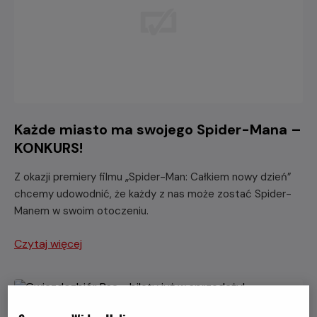
Każde miasto ma swojego Spider-Mana –
KONKURS!
Z okazji premiery filmu „Spider-Man: Całkiem nowy dzień”
chcemy udowodnić, że każdy z nas może zostać Spider-
Manem w swoim otoczeniu.
Czytaj więcej