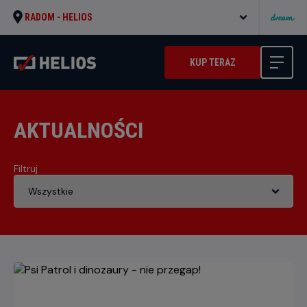
RADOM -
HELIOS
KUP TERAZ
AKTUALNOŚCI
Filtruj