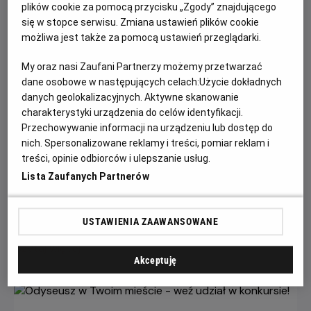
plików cookie za pomocą przycisku „Zgody” znajdującego
się w stopce serwisu. Zmiana ustawień plików cookie
możliwa jest także za pomocą ustawień przeglądarki.
My oraz nasi Zaufani Partnerzy możemy przetwarzać
dane osobowe w następujących celach:
Użycie dokładnych
danych geolokalizacyjnych. Aktywne skanowanie
charakterystyki urządzenia do celów identyfikacji.
Przechowywanie informacji na urządzeniu lub dostęp do
nich. Spersonalizowane reklamy i treści, pomiar reklam i
Wielka wyprzedaż filmowych gadżetów w
treści, opinie odbiorców i ulepszanie usług.
kinach Helios!
Lista Zaufanych Partnerów
W kinach Helios trwa wyprzedaż merchu kinowego, a
rabaty sięgają nawet 60%!
USTAWIENIA ZAAWANSOWANE
Czytaj więcej
Akceptuję