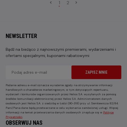
1
2
NEWSLETTER
Bądź na bieżąco z najnowszymi premierami, wydarzeniami i
ofertami specjalnymi, kuponami rabatowymi
ZAPISZ MNIE
Podanie adresu e-mail oznacza wyrażenie zgody na otrzymywanie informacji
handlowych o charakterze marketingowym, w tym dotyczących repertuaru,
wydarzeń i konkursów organizowanych przez Helios S.A. wysyłanych za pomocą
środków komunikacji elektronicznej przez Helios S.A. Administratorem danych
osobowych jest Helios S.A. z siedzibą w Łodzi (90-318) przy ul. Sienkiewicza 82/84.
Pani/Pana dane będą przetwarzane w celu wykonania zamówionej usługi. Więcej
informacji na temat przetwarzania danych osobowych znajduje się w
Polityce
Prywatności
.
OBSERWUJ NAS