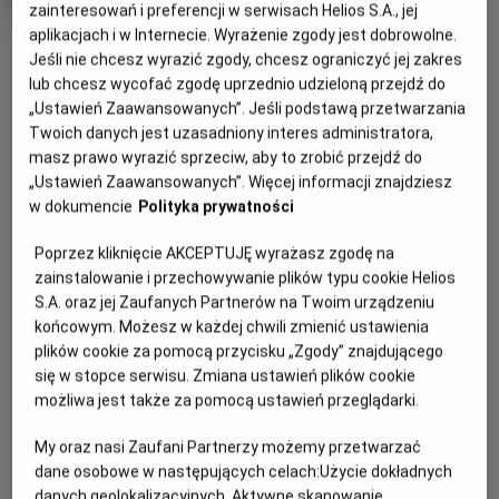
Czas
Kraj
wiek
zainteresowań i preferencji w serwisach Helios S.A., jej
95 min
Szwecja (2018)
trwania
i
aplikacjach i w Internecie. Wyrażenie zgody jest dobrowolne.
OBSERWUJ
rok
Jeśli nie chcesz wyrazić zgody, chcesz ograniczyć jej zakres
produkcji
lub chcesz wycofać zgodę uprzednio udzieloną przejdź do
„Ustawień Zaawansowanych”. Jeśli podstawą przetwarzania
WIĘCEJ SZCZEGÓŁÓW
PREMIERA
Twoich danych jest uzasadniony interes administratora,
masz prawo wyrazić sprzeciw, aby to zrobić przejdź do
6 marca 2019
„Ustawień Zaawansowanych”. Więcej informacji znajdziesz
REŻYSERIA
SCENARIUSZ
OPIS FILMU
w dokumencie
Polityka prywatności
Josephine Bornebusch
Henrik Engström, Mattias
Grosin
Pierwsze zlecenie dla Detektywistycznego Biura Lassego i
Poprzez kliknięcie AKCEPTUJĘ wyrażasz zgodę na
OBSADA
Mai! Przed rozpoczęciem ważnego konkursu, w szkole w
zainstalowanie i przechowywanie plików typu cookie Helios
Ester Vuori , Frank Dorsin, Johan Rheborg
Valleby, znika cenna nagroda. Czy dzieciom uda się ją
S.A. oraz jej Zaufanych Partnerów na Twoim urządzeniu
odnaleźć?
końcowym. Możesz w każdej chwili zmienić ustawienia
plików cookie za pomocą przycisku „Zgody” znajdującego
Bohaterowie popularnej serii filmów otrzymują pierwsze
się w stopce serwisu. Zmiana ustawień plików cookie
poważne zlecenie. Konkurs Hammarabi ma szansę stać się
możliwa jest także za pomocą ustawień przeglądarki.
wielkim wydarzeniem w szkole w Valleby. Nagrodą jest
starożytna księga, w której spisano zasady rozwiązywania
My oraz nasi Zaufani Partnerzy możemy przetwarzać
dane osobowe w następujących celach:
Użycie dokładnych
sporów. Tuż przed rozpoczęciem konkursu książka znika w
danych geolokalizacyjnych. Aktywne skanowanie