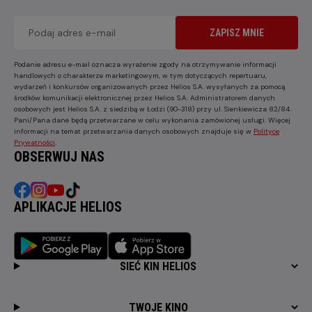
ZAPISZ MNIE
Podanie adresu e-mail oznacza wyrażenie zgody na otrzymywanie informacji
handlowych o charakterze marketingowym, w tym dotyczących repertuaru,
wydarzeń i konkursów organizowanych przez Helios S.A. wysyłanych za pomocą
środków komunikacji elektronicznej przez Helios S.A. Administratorem danych
osobowych jest Helios S.A. z siedzibą w Łodzi (90-318) przy ul. Sienkiewicza 82/84.
Pani/Pana dane będą przetwarzane w celu wykonania zamówionej usługi. Więcej
informacji na temat przetwarzania danych osobowych znajduje się w
Polityce
Prywatności
.
OBSERWUJ NAS
APLIKACJE HELIOS
SIEĆ KIN HELIOS
TWOJE KINO