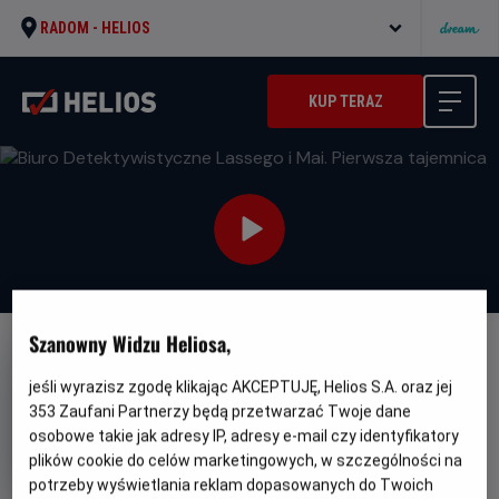
RADOM -
HELIOS
KUP TERAZ
Szanowny Widzu Heliosa,
DUBBING
jeśli wyrazisz zgodę klikając AKCEPTUJĘ, Helios S.A. oraz jej
Biuro Detektywistyczne
353
Zaufani Partnerzy będą przetwarzać Twoje dane
Lassego i Mai. Pierwsza
osobowe takie jak adresy IP, adresy e-mail czy identyfikatory
tajemnica
plików cookie do celów marketingowych, w szczególności na
potrzeby wyświetlania reklam dopasowanych do Twoich
Gatunek
Minimalny
Familijny
Od 6 lat