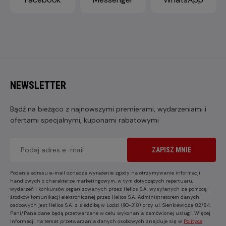
NEWSLETTER
Bądź na bieżąco z najnowszymi premierami, wydarzeniami i
ofertami specjalnymi, kuponami rabatowymi
ZAPISZ MNIE
Podanie adresu e-mail oznacza wyrażenie zgody na otrzymywanie informacji
handlowych o charakterze marketingowym, w tym dotyczących repertuaru,
wydarzeń i konkursów organizowanych przez Helios S.A. wysyłanych za pomocą
środków komunikacji elektronicznej przez Helios S.A. Administratorem danych
osobowych jest Helios S.A. z siedzibą w Łodzi (90-318) przy ul. Sienkiewicza 82/84.
Pani/Pana dane będą przetwarzane w celu wykonania zamówionej usługi. Więcej
informacji na temat przetwarzania danych osobowych znajduje się w
Polityce