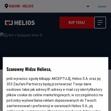
RADOM -
HELIOS
KUP TERAZ
Szanowny Widzu Heliosa,
jeśli wyrazisz zgodę klikając AKCEPTUJĘ, Helios S.A. oraz jej
DUBBING
WERSJA JĘZYKOWA UA
353
Zaufani Partnerzy będą przetwarzać Twoje dane
Дуже страшне кіно 6
osobowe takie jak adresy IP, adresy e-mail czy identyfikatory
plików cookie do celów marketingowych, w szczególności na
Oryginalny
Gatunek
Minimal
Scary Movie
Horror / Komedia
Od
tytuł
wiek
potrzeby wyświetlania reklam dopasowanych do Twoich
13 lat
Czas
Kraj
96 min
USA
zainteresowań i preferencji w serwisach Helios S.A., jej
trwania
i