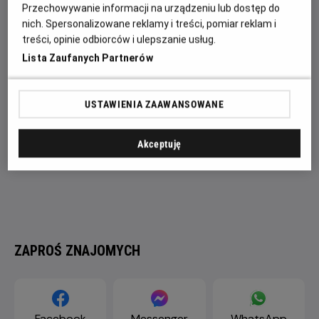
смертоносна лялька М3ҐАН, кровожерливі вампіри та
Przechowywanie informacji na urządzeniu lub dostęp do
жахливий Санта Клаус.
nich. Spersonalizowane reklamy i treści, pomiar reklam i
treści, opinie odbiorców i ulepszanie usług.
Lista Zaufanych Partnerów
USTAWIENIA ZAAWANSOWANE
Akceptuję
ZAPROŚ ZNAJOMYCH
Facebook
Messenger
WhatsApp