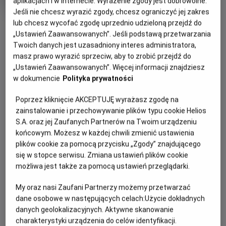
aplikacjach i w Internecie. Wyrażenie zgody jest dobrowolne.
rok
Jeśli nie chcesz wyrazić zgody, chcesz ograniczyć jej zakres
produkcji
OBSERWUJ
lub chcesz wycofać zgodę uprzednio udzieloną przejdź do
„Ustawień Zaawansowanych”. Jeśli podstawą przetwarzania
Twoich danych jest uzasadniony interes administratora,
WIĘCEJ SZCZEGÓŁÓW
masz prawo wyrazić sprzeciw, aby to zrobić przejdź do
PREMIERA
„Ustawień Zaawansowanych”. Więcej informacji znajdziesz
5 czerwca 2026
w dokumencie
Polityka prywatności
REŻYSERIA
OPIS FILMU
Майкл Тіддес
Poprzez kliknięcie AKCEPTUJĘ wyrażasz zgodę na
OBSADA
Історія, що розпочалася з підлітків все ще продовжується.
zainstalowanie i przechowywanie plików typu cookie Helios
Двадцять шість років тому студентка Сінді Кемпбелл та її
S.A. oraz jej Zaufanych Partnerów na Twoim urządzeniu
Анна Феріс, Реджина Голл, Кріс Елліот
końcowym. Możesz w każdej chwili zmienić ustawienia
друзі вперше стали свідками жорстокого маніяка в масці
plików cookie za pomocą przycisku „Zgody” znajdującego
привида. Рей Уілкінс, Бренда та Шорті Мікс знову
się w stopce serwisu. Zmiana ustawień plików cookie
повертаються. На довгі роки їм довелося розлучитися, й
możliwa jest także za pomocą ustawień przeglądarki.
жити своє життя, яке змусило їх пережити чимало всього.
Тепер вони стали дорослими й досвідченими особами, які
My oraz nasi Zaufani Partnerzy możemy przetwarzać
в зловісний День всіх мертвих знову змушені будуть
dane osobowe w następujących celach:
Użycie dokładnych
рятуватися від серійного вбивці. Але до компанії
danych geolokalizacyjnych. Aktywne skanowanie
приєднується й донька Сідні. Попереду їх очікує
charakterystyki urządzenia do celów identyfikacji.