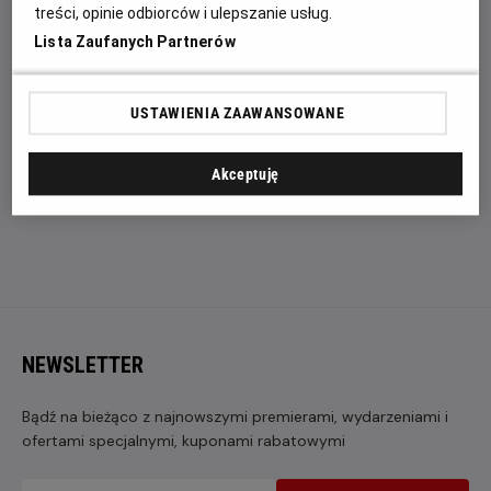
treści, opinie odbiorców i ulepszanie usług.
Lista Zaufanych Partnerów
ZAPROŚ ZNAJOMYCH
USTAWIENIA ZAAWANSOWANE
Akceptuję
Facebook
Messenger
WhatsApp
NEWSLETTER
Bądź na bieżąco z najnowszymi premierami, wydarzeniami i
ofertami specjalnymi, kuponami rabatowymi