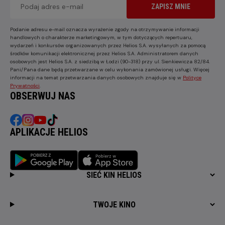
ZAPISZ MNIE
Podanie adresu e-mail oznacza wyrażenie zgody na otrzymywanie informacji
handlowych o charakterze marketingowym, w tym dotyczących repertuaru,
wydarzeń i konkursów organizowanych przez Helios S.A. wysyłanych za pomocą
środków komunikacji elektronicznej przez Helios S.A. Administratorem danych
osobowych jest Helios S.A. z siedzibą w Łodzi (90-318) przy ul. Sienkiewicza 82/84.
Pani/Pana dane będą przetwarzane w celu wykonania zamówionej usługi. Więcej
informacji na temat przetwarzania danych osobowych znajduje się w
Polityce
Prywatności
.
OBSERWUJ NAS
APLIKACJE HELIOS
SIEĆ KIN HELIOS
TWOJE KINO