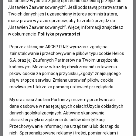
lub chcesz wycofać zgodę uprzednio udzieloną przejdź do
„Ustawień Zaawansowanych”. Jeśli podstawą przetwarzania
Kickbokserka
Twoich danych jest uzasadniony interes administratora,
masz prawo wyrazić sprzeciw, aby to zrobić przejdź do
Oryginalny
Gatunek
Minimalny
Vechtmeisje
Dramat
Od 8 lat
tytuł
Czas
Kraj
wiek
84 min
Holandia
„Ustawień Zaawansowanych”. Więcej informacji znajdziesz
trwania
i
w dokumencie
Polityka prywatności
rok
OBSERWUJ
produkcji
Poprzez kliknięcie AKCEPTUJĘ wyrażasz zgodę na
zainstalowanie i przechowywanie plików typu cookie Helios
WIĘCEJ SZCZEGÓŁÓW
S.A. oraz jej Zaufanych Partnerów na Twoim urządzeniu
PREMIERA
końcowym. Możesz w każdej chwili zmienić ustawienia
OPIS FILMU
24 września 2019
plików cookie za pomocą przycisku „Zgody” znajdującego
REŻYSERIA
SCENARIUSZ
się w stopce serwisu. Zmiana ustawień plików cookie
Kiedy jej rodzice się rozwodzą, 12 letnia Bo musi się
Johan Timmers
Johan Timmers
możliwa jest także za pomocą ustawień przeglądarki.
przeprowadzić wraz z matką i bratem na przedmieścia
OBSADA
Amsterdamu. Jej sąsiadka trenuje kickboxing i Bo także
Aiko Beemsterboer, Bas Keizer, Noa Farinum
My oraz nasi Zaufani Partnerzy możemy przetwarzać
chce spróbować. Okazuje się, że jest naturalnym talentem
dane osobowe w następujących celach:
Użycie dokładnych
i ma szanse na udział w mistrzostwach Holandii. Lecz
danych geolokalizacyjnych. Aktywne skanowanie
najpierw Bo musi poradzić sobie z agresją i brakiem
charakterystyki urządzenia do celów identyfikacji.
samokontroli, które są skutkami ubocznymi rozwodu
Przechowywanie informacji na urządzeniu lub dostęp do
nich. Spersonalizowane reklamy i treści, pomiar reklam i
rodziców.