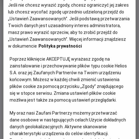
produkcji
Jeśli nie chcesz wyrazić zgody, chcesz ograniczyć jej zakres
lub chcesz wycofać zgodę uprzednio udzieloną przejdź do
OBSERWUJ
„Ustawień Zaawansowanych”. Jeśli podstawą przetwarzania
Twoich danych jest uzasadniony interes administratora,
masz prawo wyrazić sprzeciw, aby to zrobić przejdź do
WIĘCEJ SZCZEGÓŁÓW
PREMIERA
„Ustawień Zaawansowanych”. Więcej informacji znajdziesz
27 grudnia 2018
w dokumencie
Polityka prywatności
REŻYSERIA
SCENARIUSZ
OPIS FILMU
Poprzez kliknięcie AKCEPTUJĘ wyrażasz zgodę na
Julia Langhof
Julia Langhof, Thomas
zainstalowanie i przechowywanie plików typu cookie Helios
Gerhold
Bliźniaki, Karl i Ann kończą szkołę średnią. Ich bogaci rodzice
S.A. oraz jej Zaufanych Partnerów na Twoim urządzeniu
OBSADA
chcą, żeby dzieci odniosły w życiu sukces. Ambitna
końcowym. Możesz w każdej chwili zmienić ustawienia
Jonas Dassler, Lucie Hollmann, Eva Nurnberg
dziewczyna wie, czego chce od życia, jej brat ciągle szuka.
plików cookie za pomocą przycisku „Zgody” znajdującego
17-latek prowadzi bloga, gdzie wrzuca zdjęcia i filmy,
się w stopce serwisu. Zmiana ustawień plików cookie
kreując wyimaginowany świat. Obserwują go tysiące fanów,
możliwa jest także za pomocą ustawień przeglądarki.
którzy do końca nie wiedzą, co jest prawdą, a co kreacją.
Kiedy Karla rzuca dziewczyna, chłopak zwraca się do
My oraz nasi Zaufani Partnerzy możemy przetwarzać
wiernych wielbicieli. Oddaje im pełną kontrolę nad
dane osobowe w następujących celach:
Użycie dokładnych
danych geolokalizacyjnych. Aktywne skanowanie
wszystkim, co od tej pory zrobi. Pozwoli decydować o
charakterystyki urządzenia do celów identyfikacji.
każdym aspekcie swojego życia. A nawet o śmierci.