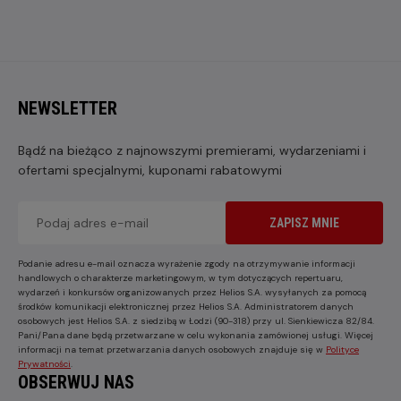
NEWSLETTER
Bądź na bieżąco z najnowszymi premierami, wydarzeniami i
ofertami specjalnymi, kuponami rabatowymi
ZAPISZ MNIE
Podanie adresu e-mail oznacza wyrażenie zgody na otrzymywanie informacji
handlowych o charakterze marketingowym, w tym dotyczących repertuaru,
wydarzeń i konkursów organizowanych przez Helios S.A. wysyłanych za pomocą
środków komunikacji elektronicznej przez Helios S.A. Administratorem danych
osobowych jest Helios S.A. z siedzibą w Łodzi (90-318) przy ul. Sienkiewicza 82/84.
Pani/Pana dane będą przetwarzane w celu wykonania zamówionej usługi. Więcej
informacji na temat przetwarzania danych osobowych znajduje się w
Polityce
Prywatności
.
OBSERWUJ NAS