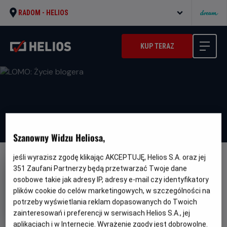
RADOM -
HELIOS
KUP TERAZ
Szanowny Widzu Heliosa,
jeśli wyrazisz zgodę klikając AKCEPTUJĘ, Helios S.A. oraz jej
NAPISY
351
Zaufani Partnerzy będą przetwarzać Twoje dane
LOMO: Życie blogera
osobowe takie jak adresy IP, adresy e-mail czy identyfikatory
plików cookie do celów marketingowych, w szczególności na
Gatunek
Minimalny
Thriller
Od 15 lat
potrzeby wyświetlania reklam dopasowanych do Twoich
Czas
wiek
Kraj
101 min
Niemcy
zainteresowań i preferencji w serwisach Helios S.A., jej
trwania
i
rok
aplikacjach i w Internecie. Wyrażenie zgody jest dobrowolne.