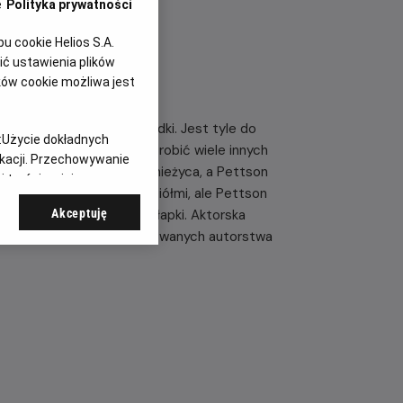
e
Polityka prywatności
 cookie Helios S.A.
ć ustawienia plików
ków cookie możliwa jest
rzygotowują się do gwiazdki. Jest tyle do
:
Użycie dokładnych
ać świąteczne potrawy i zrobić wiele innych
ikacji. Przechowywanie
szych. Za oknem szaleje śnieżyca, a Pettson
 treści, opinie
arzą się święta z przyjaciółmi, ale Pettson
Akceptuję
kot bierze sprawy w swoje łapki. Aktorska
zkiej serii książek ilustrowanych autorstwa