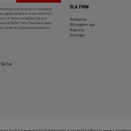
DLA FIRM
nformacji handlowych o charakterze
ów organizowanych przez Helios S.A.
lios S.A. Administratorem danych
Reklama
nkiewicza 82/84. Pani/Pana dane będą
Wynajem sal
cji na temat przetwarzania danych
Kupony
Kontakt
TikTok
lityka transparentności
Zgody
Regulamin e-sprzedaży
Oświadczenie o dostępno