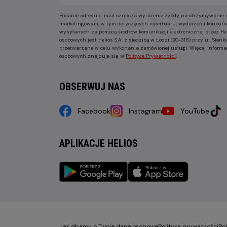
Podanie adresu e-mail oznacza wyrażenie zgody na otrzymywanie i
marketingowym, w tym dotyczących repertuaru, wydarzeń i konkurs
wysyłanych za pomocą środków komunikacji elektronicznej przez He
osobowych jest Helios S.A. z siedzibą w Łodzi (90-318) przy ul. Sie
przetwarzane w celu wykonania zamówionej usługi. Więcej informa
osobowych znajduje się w
Polityce Prywatności
.
OBSERWUJ NAS
Facebook
Instagram
YouTube
APLIKACJE HELIOS
Jak dbamy o Twoje dane osobowe
Polityka prywatności
Po