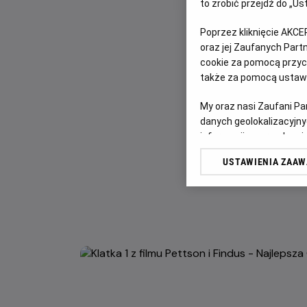
to zrobić przejdź do „
Poprzez kliknięcie AKCE
oraz jej Zaufanych Par
cookie za pomocą przyci
także za pomocą ustawi
My oraz nasi Zaufani P
danych geolokalizacyjny
informacji na urządzeniu
odbiorców i ulepszanie u
USTAWIENIA ZAA
Lista Zaufanych Partn