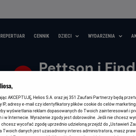
REPERTUAR
CENNIK
DZIECI
WYDARZENIA
A
Pettson i Fin
Gwiazdka
iosa,
Oryginalny
Pettersson und Findus 2 - Das schönste Weihnachten überh
kając AKCEPTUJĘ, Helios S.A. oraz jej
351
Zaufani Partnerzy będą prze
tytuł
Czas
Kraj
85 min
Niemcy (2016)
 IP, adresy e-mail czy identyfikatory plików cookie do celów marketin
trwania
i
eby wyświetlania reklam dopasowanych do Twoich zainteresowań i pr
rok
OBSERWUJ
produkcji
jach i w Internecie. Wyrażenie zgody jest dobrowolne. Jeśli nie chcesz w
ub chcesz wycofać zgodę uprzednio udzieloną przejdź do „Ustawień Z
 Twoich danych jest uzasadniony interes administratora, masz prawo