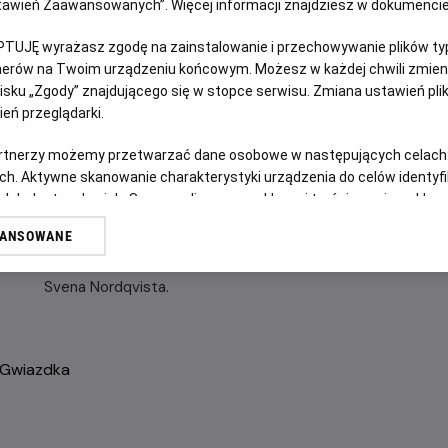
Ustawień Zaawansowanych”. Więcej informacji znajdziesz w dokumenci
DUBBING
PTUJĘ wyrażasz zgodę na zainstalowanie i przechowywanie plików typu
tnerów na Twoim urządzeniu końcowym. Możesz w każdej chwili zmieni
OPIS FILMU
sku „Zgody” znajdującego się w stopce serwisu. Zmiana ustawień pli
eń przeglądarki.
Stary Pettson i Findus – kot o duszy krnąbrnego dziecka, p
artnerzy możemy przetwarzać dane osobowe w następujących celach
zrobienia! Trzeba znaleźć choinkę, wysprzątać, przygotow
ch. Aktywne skanowanie charakterystyki urządzenia do celów identyf
poważnych rzeczy! Przygotowania nie należą do najłatwiej
 lub dostęp do nich. Spersonalizowane reklamy i treści, pomiar reklam i
upiera się, że nie potrzebuje pomocy sąsiadów. Findusowi m
sług.
WANSOWANE
wstydzi się zaprosić innych na wigilijną kolację. Rezolutny 
erów
ekranizacja przygód bohaterów doskonale znanych ze szwed
Svena Nordqvista.