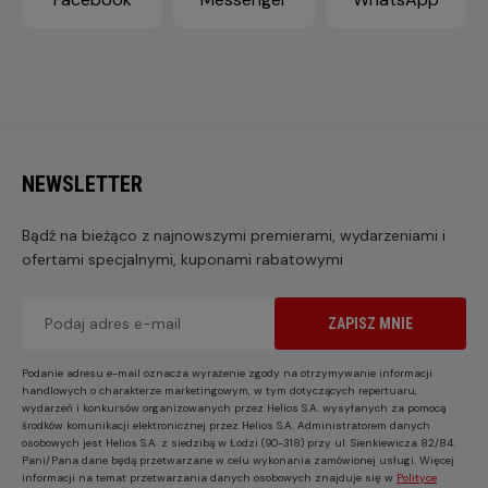
NEWSLETTER
Bądź na bieżąco z najnowszymi premierami, wydarzeniami i
ofertami specjalnymi, kuponami rabatowymi
ZAPISZ MNIE
Podanie adresu e-mail oznacza wyrażenie zgody na otrzymywanie informacji
handlowych o charakterze marketingowym, w tym dotyczących repertuaru,
wydarzeń i konkursów organizowanych przez Helios S.A. wysyłanych za pomocą
środków komunikacji elektronicznej przez Helios S.A. Administratorem danych
osobowych jest Helios S.A. z siedzibą w Łodzi (90-318) przy ul. Sienkiewicza 82/84.
Pani/Pana dane będą przetwarzane w celu wykonania zamówionej usługi. Więcej
informacji na temat przetwarzania danych osobowych znajduje się w
Polityce