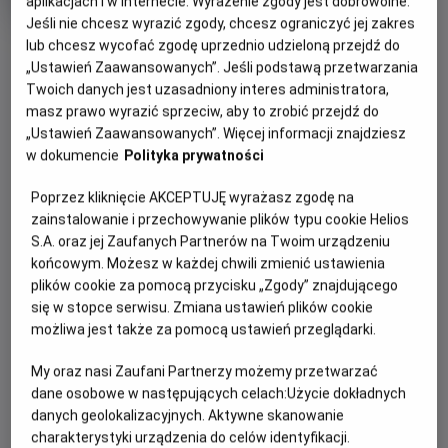
aplikacjach i w Internecie. Wyrażenie zgody jest dobrowolne.
OCENA HELIOS
rok
Jeśli nie chcesz wyrazić zgody, chcesz ograniczyć jej zakres
produkcji
OBSERWUJ
lub chcesz wycofać zgodę uprzednio udzieloną przejdź do
„Ustawień Zaawansowanych”. Jeśli podstawą przetwarzania
Twoich danych jest uzasadniony interes administratora,
WIĘCEJ SZCZEGÓŁÓW
masz prawo wyrazić sprzeciw, aby to zrobić przejdź do
PREMIERA
„Ustawień Zaawansowanych”. Więcej informacji znajdziesz
11 października 2024
w dokumencie
Polityka prywatności
REŻYSERIA
SCENARIUSZ
OPIS FILMU
Anna Kendrick
Ian MacAllister McDonald
Poprzez kliknięcie AKCEPTUJĘ wyrażasz zgodę na
OBSADA
Młoda i obiecująca aktorka Cheryl chce rozkręcić swoją
zainstalowanie i przechowywanie plików typu cookie Helios
karierę, ale póki co jedyną propozycją dla niej jest udział w
S.A. oraz jej Zaufanych Partnerów na Twoim urządzeniu
Anna Kendrick, Tony Hale, Kelley Jakle
końcowym. Możesz w każdej chwili zmienić ustawienia
programie randkowym „The Dating Game”. Z braku innych
plików cookie za pomocą przycisku „Zgody” znajdującego
opcji decyduje się wziąć w nim udział. Jednym z trzech
się w stopce serwisu. Zmiana ustawień plików cookie
uczestników programu jest przystojny Rodney Alcala,
możliwa jest także za pomocą ustawień przeglądarki.
którego ujmujący sposób bycia i inteligentne odpowiedzi
bardzo podobają się Cheryl. Dziewczyna jednak nie wie, że
My oraz nasi Zaufani Partnerzy możemy przetwarzać
atrakcyjny i pozornie łagodny mężczyzna jest tak
dane osobowe w następujących celach:
Użycie dokładnych
naprawdę psychopatycznym mordercą z obsesją na
danych geolokalizacyjnych. Aktywne skanowanie
punkcie młodych i naiwnych kobiet. Kiedy oboje spotykają
charakterystyki urządzenia do celów identyfikacji.