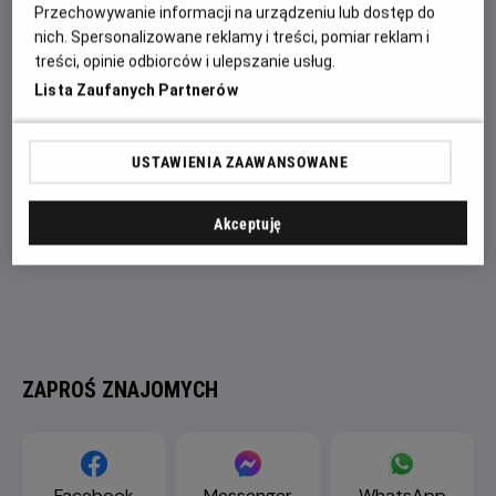
się studiu – Alcala jest właśnie u szczytu swojej krwawej
Przechowywanie informacji na urządzeniu lub dostęp do
„kariery”.
nich. Spersonalizowane reklamy i treści, pomiar reklam i
treści, opinie odbiorców i ulepszanie usług.
Lista Zaufanych Partnerów
USTAWIENIA ZAAWANSOWANE
Akceptuję
ZAPROŚ ZNAJOMYCH
Facebook
Messenger
WhatsApp