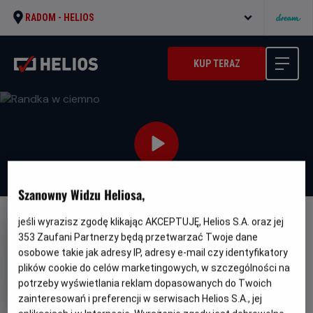
RADOM -
HELIOS
KUP TERAZ
Szanowny Widzu Heliosa,
jeśli wyrazisz zgodę klikając AKCEPTUJĘ, Helios S.A. oraz jej
NAPISY
353
Zaufani Partnerzy będą przetwarzać Twoje dane
Randka w ciemno
osobowe takie jak adresy IP, adresy e-mail czy identyfikatory
plików cookie do celów marketingowych, w szczególności na
Oryginalny
Gatunek
Woman of the Hour
Dramat / Kryminał
tytuł
Minimalny
potrzeby wyświetlania reklam dopasowanych do Twoich
Od 15 lat
Czas
wiek
Kraj
95 min
USA (2024)
zainteresowań i preferencji w serwisach Helios S.A., jej
trwania
i
6.8