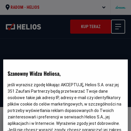
RADOM -
HELIOS
KUP TERAZ
Szanowny Widzu Heliosa,
jeśli wyrazisz zgodę klikając AKCEPTUJĘ, Helios S.A. oraz jej
351
Zaufani Partnerzy będą przetwarzać Twoje dane
osobowe takie jak adresy IP, adresy e-mail czy identyfikatory
plików cookie do celów marketingowych, w szczególności na
potrzeby wyświetlania reklam dopasowanych do Twoich
zainteresowań i preferencji w serwisach Helios S.A., jej
WERSJA JĘZYKOWA UA
aplikacjach i w Internecie. Wyrażenie zgody jest dobrowolne.
Ya - Viliam - UA
Jeśli nie chcesz wyrazić zgody, chcesz ograniczyć jej zakres