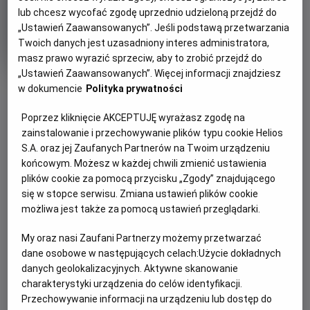
lub chcesz wycofać zgodę uprzednio udzieloną przejdź do
Oryginalny
Gatunek
Minimalny
Jeg er William
Familijny
Od 7 lat
„Ustawień Zaawansowanych”. Jeśli podstawą przetwarzania
tytuł
Czas
Kraj
wiek
82 min
Dania (2017)
trwania
i
Twoich danych jest uzasadniony interes administratora,
rok
masz prawo wyrazić sprzeciw, aby to zrobić przejdź do
produkcji
„Ustawień Zaawansowanych”. Więcej informacji znajdziesz
OBSERWUJ
w dokumencie
Polityka prywatności
Poprzez kliknięcie AKCEPTUJĘ wyrażasz zgodę na
zainstalowanie i przechowywanie plików typu cookie Helios
WIĘCEJ SZCZEGÓŁÓW
PREMIERA
S.A. oraz jej Zaufanych Partnerów na Twoim urządzeniu
7 czerwca 2019
końcowym. Możesz w każdej chwili zmienić ustawienia
REŻYSERIA
SCENARIUSZ
OPIS FILMU
plików cookie za pomocą przycisku „Zgody” znajdującego
Джонас Елмер
Кім Фупз Аакесон
się w stopce serwisu. Zmiana ustawień plików cookie
OBSADA
Вільям – це звичайний, добре вихований хлопець, який
możliwa jest także za pomocą ustawień przeglądarki.
вважає себе невдахою. Мама перебуває в лікарні і не
Олександр Магнуссон, Расмус Б'єрг, Стінне Хенріксен
My oraz nasi Zaufani Partnerzy możemy przetwarzać
може піклуватися про нього, тому Вільям потрапляє до
dane osobowe w następujących celach:
Użycie dokładnych
іншого містечка під крило дядька Нільса. У новому місті до
danych geolokalizacyjnych. Aktywne skanowanie
нього чіпляється троє розбишак, а дядько потрапляє в
charakterystyki urządzenia do celów identyfikacji.
серйозну халепу: має величезний борг у грізного гангстера
Przechowywanie informacji na urządzeniu lub dostęp do
і мусить його негайно сплатити. Безвихідна ситуація? Ні!