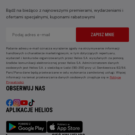
Bądź na bieżąco z najnowszymi premierami, wydarzeniami i
ofertami specjalnymi, kuponami rabatowymi
ZAPISZ MNIE
Podanie adresu e-mail oznacza wyrażenie zgody na otrzymywanie informacji
handlowych o charakterze marketingowym, w tym dotyczących repertuaru,
wydarzeń i konkursów organizowanych przez Helios S.A. wysyłanych za pomocą
środków komunikacji elektronicznej przez Helios S.A. Administratorem danych
osobowych jest Helios S.A. z siedzibą w Łodzi (90-318) przy ul. Sienkiewicza 82/84.
Pani/Pana dane będą przetwarzane w celu wykonania zamówionej usługi. Więcej
informacji na temat przetwarzania danych osobowych znajduje się w
Polityce
Prywatności
.
OBSERWUJ NAS
APLIKACJE HELIOS