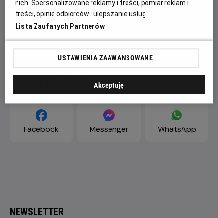
nich. Spersonalizowane reklamy i treści, pomiar reklam i
Провидіння дає вказівки, і треба лише побачити їх, а
treści, opinie odbiorców i ulepszanie usług.
щастя – зловити за хвіст. Незвичайні пригоди у
Lista Zaufanych Partnerów
маленькому містечку з домішкою гангстерських дрижаків і
малим-великим героєм, який відкриває власні сили.
USTAWIENIA ZAAWANSOWANE
ZAPROŚ ZNAJOMYCH
Akceptuję
Facebook
Messenger
WhatsApp
NEWSLETTER