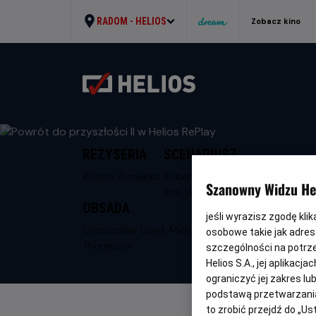
RADOM -
HELIOS
Zobacz kino
REŻYSERIA
SCENARIUSZ
Robert Zemeckis
Robert Zemeckis,
Szanowny Widzu Hel
Bob Gale
OBSADA
jeśli wyrazisz zgodę kli
Christopher Lloyd, Michael J. Fox, Lea
osobowe takie jak adresy
Thompson
szczególności na potrz
Helios S.A., jej aplikac
ograniczyć jej zakres l
podstawą przetwarzania
to zrobić przejdź do „