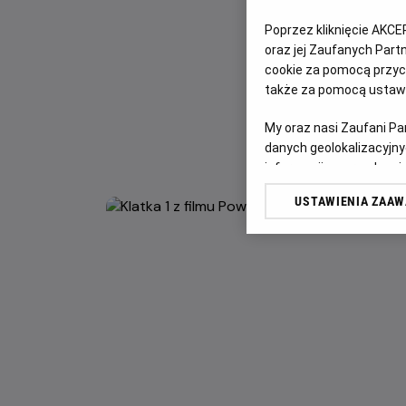
Poprzez kliknięcie AKCE
oraz jej Zaufanych Par
cookie za pomocą przyci
także za pomocą ustawi
My oraz nasi Zaufani P
danych geolokalizacyjny
informacji na urządzeniu
odbiorców i ulepszanie u
USTAWIENIA ZAA
Lista Zaufanych Partn