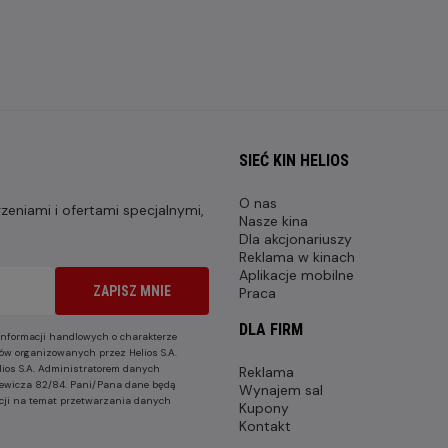
SIEĆ KIN HELIOS
O nas
eniami i ofertami specjalnymi,
Nasze kina
Dla akcjonariuszy
Reklama w kinach
Aplikacje mobilne
ZAPISZ MNIE
Praca
DLA FIRM
nformacji handlowych o charakterze
ów organizowanych przez Helios S.A.
lios S.A. Administratorem danych
Reklama
nkiewicza 82/84. Pani/Pana dane będą
Wynajem sal
cji na temat przetwarzania danych
Kupony
Kontakt