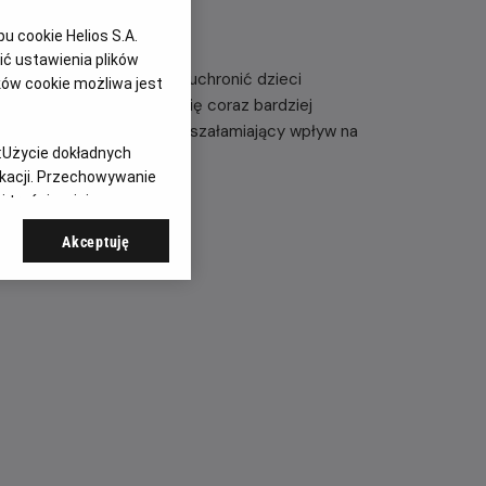
 cookie Helios S.A.
ć ustawienia plików
ać się w przyszłość, by uchronić dzieci
ków cookie możliwa jest
dróże w czasie stają się coraz bardziej
onieważ ich wyprawy mają oszałamiający wpływ na
:
Użycie dokładnych
 – kontynuacja serii.
ikacji. Przechowywanie
 treści, opinie
Akceptuję