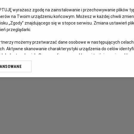
OPIS WYDARZENIA
PTUJĘ wyrażasz zgodę na zainstalowanie i przechowywanie plików typu
tnerów na Twoim urządzeniu końcowym. Możesz w każdej chwili zmieni
Marty McFly i doktor Brown powracają! Tym razem muszą ud
sku „Zgody” znajdującego się w stopce serwisu. Zmiana ustawień pli
Marty'ego przed niebezpieczeństwem. Od tego momentu po
eń przeglądarki.
szalone, a ekipa musi wykonywać liczne skoki w czasie, p
artnerzy możemy przetwarzać dane osobowe w następujących celach
bieg historii. To wymagająca – ale wciąż niezwykle zabawna
ch. Aktywne skanowanie charakterystyki urządzenia do celów identyf
 lub dostęp do nich. Spersonalizowane reklamy i treści, pomiar reklam i
sług.
WANSOWANE
erów