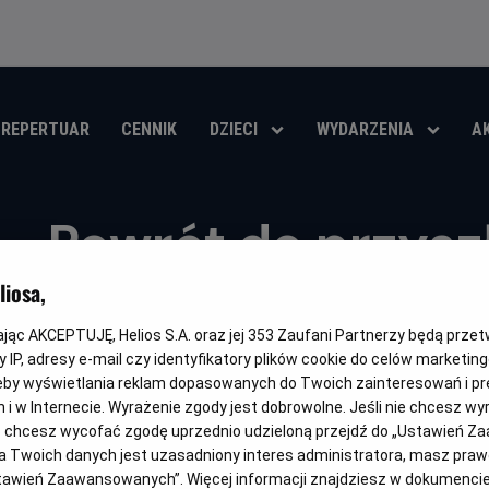
REPERTUAR
CENNIK
DZIECI
WYDARZENIA
A
Powrót do przyszł
Helios RePlay
iosa,
kając AKCEPTUJĘ, Helios S.A. oraz jej
353
Zaufani Partnerzy będą prze
Oryginalny
Gatunek
Minima
Back to the Future Part II
Przygodowy / Akcja
Od 13 l
 IP, adresy e-mail czy identyfikatory plików cookie do celów marketin
tytuł
wiek
eby wyświetlania reklam dopasowanych do Twoich zainteresowań i pr
OBSERWUJ
jach i w Internecie. Wyrażenie zgody jest dobrowolne. Jeśli nie chcesz w
ub chcesz wycofać zgodę uprzednio udzieloną przejdź do „Ustawień Z
 Twoich danych jest uzasadniony interes administratora, masz prawo
Ustawień Zaawansowanych”. Więcej informacji znajdziesz w dokumenci