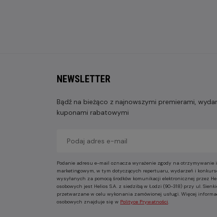
NEWSLETTER
Bądź na bieżąco z najnowszymi premierami, wydarz
kuponami rabatowymi
Podanie adresu e-mail oznacza wyrażenie zgody na otrzymywanie i
marketingowym, w tym dotyczących repertuaru, wydarzeń i konkurs
wysyłanych za pomocą środków komunikacji elektronicznej przez He
osobowych jest Helios S.A. z siedzibą w Łodzi (90-318) przy ul. Sie
przetwarzane w celu wykonania zamówionej usługi. Więcej informa
osobowych znajduje się w
Polityce Prywatności
.