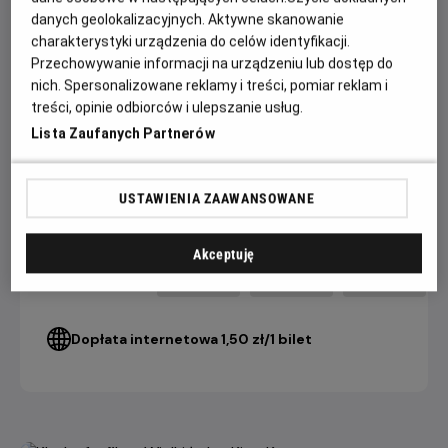
danych geolokalizacyjnych. Aktywne skanowanie
W obsadzie m.in. jedyny w swoim rodzaju Xavier Dolan,
charakterystyki urządzenia do celów identyfikacji.
magnetyczny Swann Arlaud (adwokat z „Anatomii upadku”)
Przechowywanie informacji na urządzeniu lub dostęp do
i wybuchowy Claes Bang („The Square”).
nich. Spersonalizowane reklamy i treści, pomiar reklam i
treści, opinie odbiorców i ulepszanie usług.
Lista Zaufanych Partnerów
CENNIK
USTAWIENIA ZAAWANSOWANE
4 DNI+
3 DNI
2 DNI
do seansu
do seansu
do seansu
Akceptuję
12,90 ZŁ
15,90 ZŁ
17,90 ZŁ
Bilet Konesera
Dopłata internetowa 1,50 zł/1 bilet