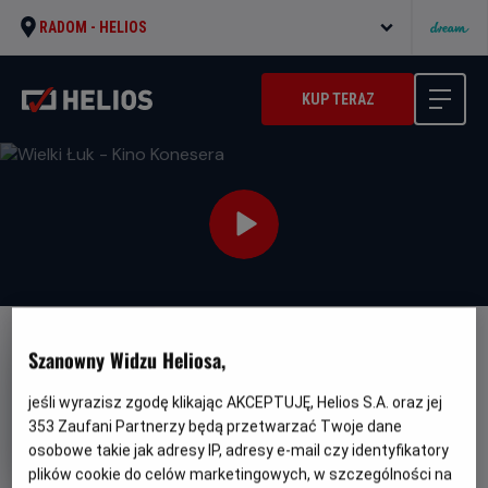
RADOM -
HELIOS
KUP TERAZ
Szanowny Widzu Heliosa,
jeśli wyrazisz zgodę klikając AKCEPTUJĘ, Helios S.A. oraz jej
353
Zaufani Partnerzy będą przetwarzać Twoje dane
Wielki Łuk - Kino Konesera
osobowe takie jak adresy IP, adresy e-mail czy identyfikatory
Oryginalny
Gatunek
L'inconnu de la Grande Arche
plików cookie do celów marketingowych, w szczególności na