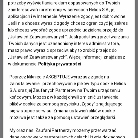
tytuł
Minimalny
Komediodramat
Od 15 lat
potrzeby wyświetlania reklam dopasowanych do Twoich
Czas
wiek
114 min
zainteresowań i preferencji w serwisach Helios S.A., jej
trwania
OBSERWUJ
aplikacjach i w Internecie. Wyrażenie zgody jest dobrowolne.
Jeśli nie chcesz wyrazić zgody, chcesz ograniczyć jej zakres
lub chcesz wycofać zgodę uprzednio udzieloną przejdź do
WIĘCEJ SZCZEGÓŁÓW
REŻYSERIA
SCENARIUSZ
„Ustawień Zaawansowanych”. Jeśli podstawą przetwarzania
OPIS WYDARZENIA
Twoich danych jest uzasadniony interes administratora,
Stéphane Demoustier
Stéphane Demoustier
masz prawo wyrazić sprzeciw, aby to zrobić przejdź do
OBSADA
„Ustawień Zaawansowanych”. Więcej informacji znajdziesz
Poruszająca i pełna humoru prawdziwa historia z
Sidse Babett Knudsen, Claes Bang, Xavier Dolan, Swann
w dokumencie
Polityka prywatności
gwiazdorską obsadą.
Arlaud, Michel Fau
Poprzez kliknięcie AKCEPTUJĘ wyrażasz zgodę na
Rok 1982, anonimowy wykładowca i pasjonat wędkarstwa w
zainstalowanie i przechowywanie plików typu cookie Helios
średnim wieku, Johann Otto von Spreckelsen – sensacyjnie
S.A. oraz jej Zaufanych Partnerów na Twoim urządzeniu
wygrywa najważniejszy konkurs architektoniczny na
końcowym. Możesz w każdej chwili zmienić ustawienia
świecie. Teraz na oczach całego świata będzie wykuwał
plików cookie za pomocą przycisku „Zgody” znajdującego
swoje magnum opus – „nowy Łuk Triumfalny”, symbol
się w stopce serwisu. Zmiana ustawień plików cookie
postępu, braterstwa i rodzącej się ery pokoju. Na jego
możliwa jest także za pomocą ustawień przeglądarki.
drodze stanie jednak nie tylko własna bezkompromisowość
i perfekcjonizm, ale także polityczne naciski i
My oraz nasi Zaufani Partnerzy możemy przetwarzać
biurokratyczna machina.
dane osobowe w następujących celach:
Użycie dokładnych