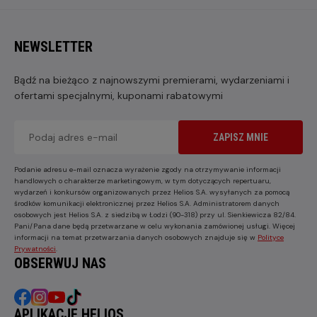
NEWSLETTER
Bądź na bieżąco z najnowszymi premierami, wydarzeniami i
ofertami specjalnymi, kuponami rabatowymi
ZAPISZ MNIE
Podanie adresu e-mail oznacza wyrażenie zgody na otrzymywanie informacji
handlowych o charakterze marketingowym, w tym dotyczących repertuaru,
wydarzeń i konkursów organizowanych przez Helios S.A. wysyłanych za pomocą
środków komunikacji elektronicznej przez Helios S.A. Administratorem danych
osobowych jest Helios S.A. z siedzibą w Łodzi (90-318) przy ul. Sienkiewicza 82/84.
Pani/Pana dane będą przetwarzane w celu wykonania zamówionej usługi. Więcej
informacji na temat przetwarzania danych osobowych znajduje się w
Polityce
Prywatności
.
OBSERWUJ NAS
APLIKACJE HELIOS