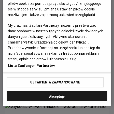
plików cookie za pomocą przycisku „Zgody” znajdującego
się w stopce serwisu. Zmiana ustawień plików cookie
możliwa jest także za pomocą ustawień przeglądarki.
My oraz nasi Zaufani Partnerzy możemy przetwarzać
dane osobowe w następujących celach:
Użycie dokładnych
danych geolokalizacyjnych. Aktywne skanowanie
charakterystyki urządzenia do celów identyfikacji.
Przechowywanie informacji na urządzeniu lub dostęp do
nich. Spersonalizowane reklamy i treści, pomiar reklam i
Wielka wyprzedaż filmowych gadżetów w
treści, opinie odbiorców i ulepszanie usług.
kinach Helios!
Lista Zaufanych Partnerów
W kinach Helios trwa wyprzedaż merchu kinowego, a
rabaty sięgają nawet 60%!
USTAWIENIA ZAAWANSOWANE
Czytaj więcej
Akceptuję