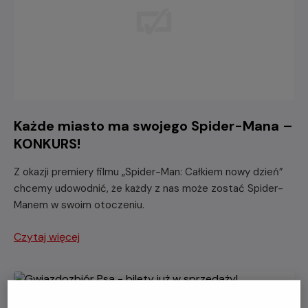
Każde miasto ma swojego Spider-Mana –
KONKURS!
Z okazji premiery filmu „Spider-Man: Całkiem nowy dzień”
chcemy udowodnić, że każdy z nas może zostać Spider-
Manem w swoim otoczeniu.
Czytaj więcej