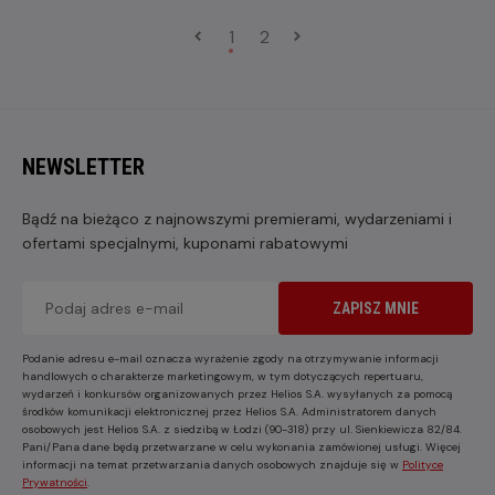
1
2
NEWSLETTER
Bądź na bieżąco z najnowszymi premierami, wydarzeniami i
ofertami specjalnymi, kuponami rabatowymi
ZAPISZ MNIE
Podanie adresu e-mail oznacza wyrażenie zgody na otrzymywanie informacji
handlowych o charakterze marketingowym, w tym dotyczących repertuaru,
wydarzeń i konkursów organizowanych przez Helios S.A. wysyłanych za pomocą
środków komunikacji elektronicznej przez Helios S.A. Administratorem danych
osobowych jest Helios S.A. z siedzibą w Łodzi (90-318) przy ul. Sienkiewicza 82/84.
Pani/Pana dane będą przetwarzane w celu wykonania zamówionej usługi. Więcej
informacji na temat przetwarzania danych osobowych znajduje się w
Polityce
Prywatności
.