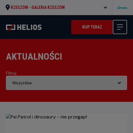
RZESZÓW -
GALERIA RZESZÓW
KUP TERAZ
AKTUALNOŚCI
Filtruj