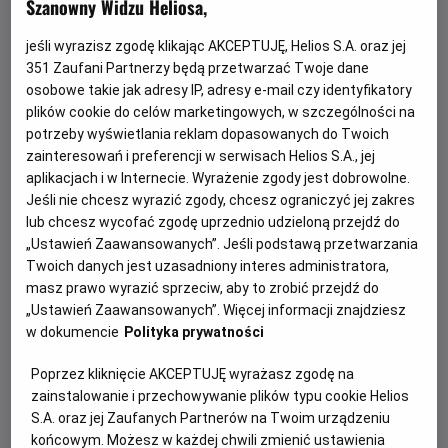
Szanowny Widzu Heliosa,
jeśli wyrazisz zgodę klikając AKCEPTUJĘ, Helios S.A. oraz jej
351
Zaufani Partnerzy będą przetwarzać Twoje dane
osobowe takie jak adresy IP, adresy e-mail czy identyfikatory
plików cookie do celów marketingowych, w szczególności na
potrzeby wyświetlania reklam dopasowanych do Twoich
zainteresowań i preferencji w serwisach Helios S.A., jej
aplikacjach i w Internecie. Wyrażenie zgody jest dobrowolne.
Jeśli nie chcesz wyrazić zgody, chcesz ograniczyć jej zakres
Gwiazdozbiór Psa - bilety już w
lub chcesz wycofać zgodę uprzednio udzieloną przejdź do
sprzedaży!
„Ustawień Zaawansowanych”. Jeśli podstawą przetwarzania
Twoich danych jest uzasadniony interes administratora,
Przeżyj emocjonującą historię o odwadze, przetrwaniu i
masz prawo wyrazić sprzeciw, aby to zrobić przejdź do
poszukiwaniu nadziei w postapokaliptycznym świecie.
„Ustawień Zaawansowanych”. Więcej informacji znajdziesz
w dokumencie
Polityka prywatności
Czytaj więcej
Poprzez kliknięcie AKCEPTUJĘ wyrażasz zgodę na
zainstalowanie i przechowywanie plików typu cookie Helios
S.A. oraz jej Zaufanych Partnerów na Twoim urządzeniu
końcowym. Możesz w każdej chwili zmienić ustawienia