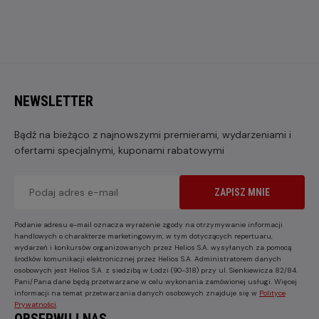
NEWSLETTER
Bądź na bieżąco z najnowszymi premierami, wydarzeniami i
ofertami specjalnymi, kuponami rabatowymi
ZAPISZ MNIE
Podanie adresu e-mail oznacza wyrażenie zgody na otrzymywanie informacji
handlowych o charakterze marketingowym, w tym dotyczących repertuaru,
wydarzeń i konkursów organizowanych przez Helios S.A. wysyłanych za pomocą
środków komunikacji elektronicznej przez Helios S.A. Administratorem danych
osobowych jest Helios S.A. z siedzibą w Łodzi (90-318) przy ul. Sienkiewicza 82/84.
Pani/Pana dane będą przetwarzane w celu wykonania zamówionej usługi. Więcej
informacji na temat przetwarzania danych osobowych znajduje się w
Polityce
Prywatności
.
OBSERWUJ NAS