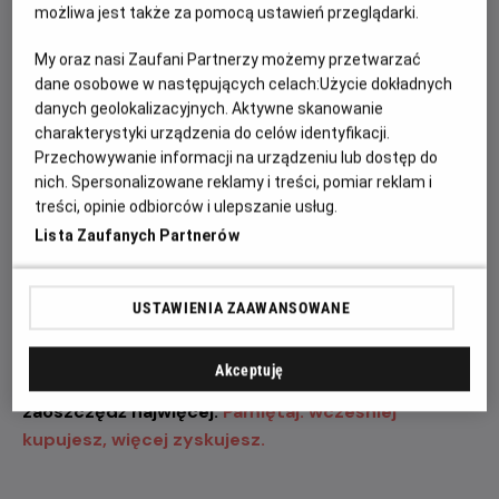
wystawią na próbę jego odwagę, spryt oraz
możliwa jest także za pomocą ustawień przeglądarki.
determinację.
My oraz nasi Zaufani Partnerzy możemy przetwarzać
dane osobowe w następujących celach:
Użycie dokładnych
„Odyseja” przyciąga uwagę także imponującą listą
danych geolokalizacyjnych. Aktywne skanowanie
aktorów i aktorek. W filmie zobaczymy m.in. Matta
charakterystyki urządzenia do celów identyfikacji.
Damona jako Odyseusza, Toma Hollanda w roli
Przechowywanie informacji na urządzeniu lub dostęp do
Telemacha, Anne Hathaway jako Penelopę, Zendayę
nich. Spersonalizowane reklamy i treści, pomiar reklam i
jako Atenę, Roberta Pattinsona jako Antinoosa oraz
treści, opinie odbiorców i ulepszanie usług.
Charlize Theron jako Kirke. To jedno z najbardziej
Lista Zaufanych Partnerów
wyczekiwanych wydarzeń filmowych tego roku, które
połączy epicką opowieść, nowoczesną realizację i
największe gwiazdy światowego kina.
USTAWIENIA ZAAWANSOWANE
Zapraszamy na seanse w naszym kinie. Kup bilet
Akceptuję
już dziś, wybierz najlepsze miejsce w sali i
zaoszczędź najwięcej.
Pamiętaj: wcześniej
kupujesz, więcej zyskujesz.