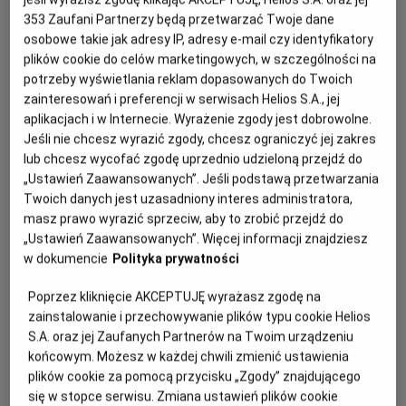
353
Zaufani Partnerzy będą przetwarzać Twoje dane
osobowe takie jak adresy IP, adresy e-mail czy identyfikatory
plików cookie do celów marketingowych, w szczególności na
potrzeby wyświetlania reklam dopasowanych do Twoich
zainteresowań i preferencji w serwisach Helios S.A., jej
aplikacjach i w Internecie. Wyrażenie zgody jest dobrowolne.
Jeśli nie chcesz wyrazić zgody, chcesz ograniczyć jej zakres
lub chcesz wycofać zgodę uprzednio udzieloną przejdź do
Po ogromnym sukcesie „Oppenheimera”, nagrodzonego
„Ustawień Zaawansowanych”. Jeśli podstawą przetwarzania
siedmioma Oscarami®, Christopher Nolan powraca z
Twoich danych jest uzasadniony interes administratora,
masz prawo wyrazić sprzeciw, aby to zrobić przejdź do
kolejnym wielkim widowiskiem. Tym razem jeden z
„Ustawień Zaawansowanych”. Więcej informacji znajdziesz
najbardziej cenionych współczesnych reżyserów sięga
w dokumencie
Polityka prywatności
po „Odyseję” Homera – ponadczasową historię
uznawaną za fundament zachodniej literatury.
Poprzez kliknięcie AKCEPTUJĘ wyrażasz zgodę na
zainstalowanie i przechowywanie plików typu cookie Helios
Film opowie o niezwykłej podróży Odyseusza, króla
S.A. oraz jej Zaufanych Partnerów na Twoim urządzeniu
Itaki, który po zakończeniu wojny trojańskiej podejmuje
końcowym. Możesz w każdej chwili zmienić ustawienia
pełną niebezpieczeństw drogę do domu. Na jego szlaku
plików cookie za pomocą przycisku „Zgody” znajdującego
staną mityczne istoty, bogowie i liczne wyzwania, które
się w stopce serwisu. Zmiana ustawień plików cookie