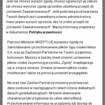
Jeśli nie chcesz wyrazić zgody, chcesz ograniczyć jej zakres
produkcji
lub chcesz wycofać zgodę uprzednio udzieloną przejdź do
OBSERWUJ
„Ustawień Zaawansowanych”. Jeśli podstawą przetwarzania
Twoich danych jest uzasadniony interes administratora,
masz prawo wyrazić sprzeciw, aby to zrobić przejdź do
WIĘCEJ SZCZEGÓŁÓW
PREMIERA
„Ustawień Zaawansowanych”. Więcej informacji znajdziesz
w dokumencie
Polityka prywatności
19 maja 2023
OPIS FILMU
Poprzez kliknięcie AKCEPTUJĘ wyrażasz zgodę na
zainstalowanie i przechowywanie plików typu cookie Helios
Lata 70 XX wieku. Ekscentryczny mistrz Salvador Dali
S.A. oraz jej Zaufanych Partnerów na Twoim urządzeniu
(laureat Oscara Ben Kingsley) przygotowuje wystawę w
końcowym. Możesz w każdej chwili zmienić ustawienia
Nowym Jorku. W szalonych przygotowaniach towarzyszą
plików cookie za pomocą przycisku „Zgody” znajdującego
mu niedoświadczony asystent galerii James, nowojorska
się w stopce serwisu. Zmiana ustawień plików cookie
możliwa jest także za pomocą ustawień przeglądarki.
bohema artystyczna z gwiazdami tamtych czasów na
czele, oraz jego żona i muza Gala, z którą łączy go pełen
My oraz nasi Zaufani Partnerzy możemy przetwarzać
pasji i zazdrości związek.
dane osobowe w następujących celach:
Użycie dokładnych
danych geolokalizacyjnych. Aktywne skanowanie
charakterystyki urządzenia do celów identyfikacji.
Przechowywanie informacji na urządzeniu lub dostęp do