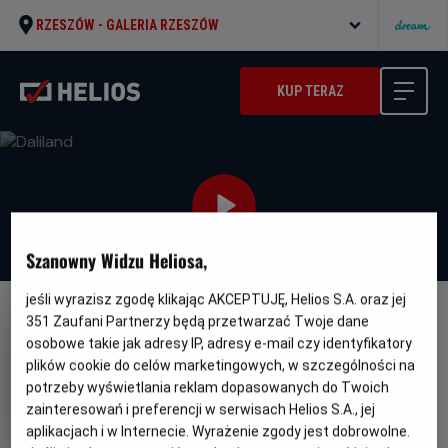
RZESZÓW -
GALERIA RZESZÓW
KUP TERAZ
Szanowny Widzu Heliosa,
jeśli wyrazisz zgodę klikając AKCEPTUJĘ, Helios S.A. oraz jej
351
Zaufani Partnerzy będą przetwarzać Twoje dane
NAPISY
osobowe takie jak adresy IP, adresy e-mail czy identyfikatory
Daliland
plików cookie do celów marketingowych, w szczególności na
Gatunek
Minimalny
potrzeby wyświetlania reklam dopasowanych do Twoich
Dramat / Biograficzny
Od 15 lat
Czas
Kraj
wiek
104 min
Francja, Wielka Brytania, USA
zainteresowań i preferencji w serwisach Helios S.A., jej
trwania
i
(2022)
aplikacjach i w Internecie. Wyrażenie zgody jest dobrowolne.
rok