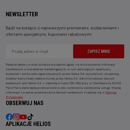
NEWSLETTER
Bądź na bieżąco z najnowszymi premierami, wydarzeniami i
ofertami specjalnymi, kuponami rabatowymi
ZAPISZ MNIE
Podanie adresu e-mail oznacza wyrażenie zgody na otrzymywanie informacji
handlowych o charakterze marketingowym, w tym dotyczących repertuaru,
wydarzeń i konkursów organizowanych przez Helios S.A. wysyłanych za pomocą
środków komunikacji elektronicznej przez Helios S.A. Administratorem danych
osobowych jest Helios S.A. z siedzibą w Łodzi (90-318) przy ul. Sienkiewicza 82/84.
Pani/Pana dane będą przetwarzane w celu wykonania zamówionej usługi. Więcej
informacji na temat przetwarzania danych osobowych znajduje się w
Polityce
Prywatności
.
OBSERWUJ NAS
APLIKACJE HELIOS