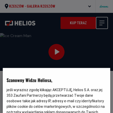
RZESZÓW -
GALERIA RZESZÓW
KUP TERAZ
Szanowny Widzu Heliosa,
NAPISY
PREMIERA
Ice Cream Man
jeśli wyrazisz zgodę klikając AKCEPTUJĘ, Helios S.A. oraz jej
353
Zaufani Partnerzy będą przetwarzać Twoje dane
Oryginalny
Gatunek
Minimalny
Ice Cream Man
Horror
Od 15 lat
osobowe takie jak adresy IP, adresy e-mail czy identyfikatory
tytuł
Czas
Kraj
wiek
87 min
USA (2026)
plików cookie do celów marketingowych, w szczególności na
trwania
i
rok
potrzeby wyświetlania reklam dopasowanych do Twoich