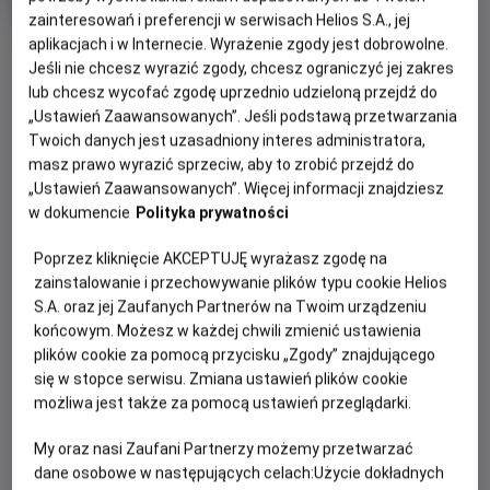
produkcji
zainteresowań i preferencji w serwisach Helios S.A., jej
aplikacjach i w Internecie. Wyrażenie zgody jest dobrowolne.
OBSERWUJ
Jeśli nie chcesz wyrazić zgody, chcesz ograniczyć jej zakres
lub chcesz wycofać zgodę uprzednio udzieloną przejdź do
„Ustawień Zaawansowanych”. Jeśli podstawą przetwarzania
WIĘCEJ SZCZEGÓŁÓW
PREMIERA
Twoich danych jest uzasadniony interes administratora,
7 sierpnia 2026
masz prawo wyrazić sprzeciw, aby to zrobić przejdź do
REŻYSERIA
GODZINY SEANSÓW
„Ustawień Zaawansowanych”. Więcej informacji znajdziesz
Eli Roth
w dokumencie
Polityka prywatności
DZISIAJ, 7 SIERPNIA 2026
DZISIAJ,
Poprzez kliknięcie AKCEPTUJĘ wyrażasz zgodę na
7
16:45
19:00
zainstalowanie i przechowywanie plików typu cookie Helios
SIERPNIA
S.A. oraz jej Zaufanych Partnerów na Twoim urządzeniu
2D, napisy
2D, napisy
2026
końcowym. Możesz w każdej chwili zmienić ustawienia
plików cookie za pomocą przycisku „Zgody” znajdującego
się w stopce serwisu. Zmiana ustawień plików cookie
POKAŻ KOLEJNE DNI
możliwa jest także za pomocą ustawień przeglądarki.
My oraz nasi Zaufani Partnerzy możemy przetwarzać
dane osobowe w następujących celach:
Użycie dokładnych
OPIS FILMU