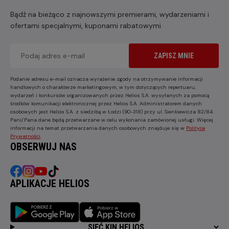
Bądź na bieżąco z najnowszymi premierami, wydarzeniami i
ofertami specjalnymi, kuponami rabatowymi
ZAPISZ MNIE
Podanie adresu e-mail oznacza wyrażenie zgody na otrzymywanie informacji
handlowych o charakterze marketingowym, w tym dotyczących repertuaru,
wydarzeń i konkursów organizowanych przez Helios S.A. wysyłanych za pomocą
środków komunikacji elektronicznej przez Helios S.A. Administratorem danych
osobowych jest Helios S.A. z siedzibą w Łodzi (90-318) przy ul. Sienkiewicza 82/84.
Pani/Pana dane będą przetwarzane w celu wykonania zamówionej usługi. Więcej
informacji na temat przetwarzania danych osobowych znajduje się w
Polityce
Prywatności
.
OBSERWUJ NAS
APLIKACJE HELIOS
SIEĆ KIN HELIOS