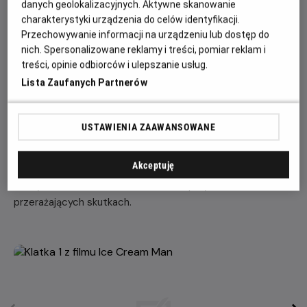
danych geolokalizacyjnych. Aktywne skanowanie
charakterystyki urządzenia do celów identyfikacji.
„Ice Cream Man” to najnowszy horror Eliego Rotha, twórcy
Przechowywanie informacji na urządzeniu lub dostęp do
takich filmów jak „Hostel”, „Cabin Fever” i „Thanksgiving”.
nich. Spersonalizowane reklamy i treści, pomiar reklam i
Pomysł dojrzewał w jego głowie ponad 20 lat, zanim w
treści, opinie odbiorców i ulepszanie usług.
końcu został zrealizowany w ramach nowej wytwórni
Lista Zaufanych Partnerów
horrorów reżysera, The Horror Section. Prawa do
międzynarodowej dystrybucji filmu nabyło studio Sixth
Dimension należące do Studiocanal.
USTAWIENIA ZAAWANSOWANE
Akcja filmu toczy się w idyllicznym, letnim miasteczku,
Akceptuję
które pogrąża się w chaosie, gdy sprzedawca lodów
zaczyna serwować dzieciom słodkie przysmaki o
przerażających skutkach.