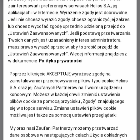
trwania
i
zainteresowań i preferencji w serwisach Helios S.A., jej
rok
produkcji
aplikacjach i w Internecie. Wyrażenie zgody jest dobrowolne.
OBSERWUJ
Jeśli nie chcesz wyrazić zgody, chcesz ograniczyć jej zakres
lub chcesz wycofać zgodę uprzednio udzieloną przejdź do
„Ustawień Zaawansowanych”. Jeśli podstawą przetwarzania
WIĘCEJ SZCZEGÓŁÓW
PREMIERA
Twoich danych jest uzasadniony interes administratora,
27 lutego 2025
masz prawo wyrazić sprzeciw, aby to zrobić przejdź do
REŻYSERIA
OPIS FILMU
„Ustawień Zaawansowanych”. Więcej informacji znajdziesz
Marius Petipa , Lev Ivanov
w dokumencie
Polityka prywatności
Książę Zygfryd podczas polowania natrafia na stado
Poprzez kliknięcie AKCEPTUJĘ wyrażasz zgodę na
łabędzi. Kiedy jeden z łabędzi zamienia się w piękną
zainstalowanie i przechowywanie plików typu cookie Helios
kobietę, Odettę, mężczyzna zdaje się oszołomiony. Na
S.A. oraz jej Zaufanych Partnerów na Twoim urządzeniu
kobietę został jednak rzucony czar, który trzyma ją w
końcowym. Możesz w każdej chwili zmienić ustawienia
niewoli, pozwalając jej odzyskać ludzką postać jedynie w
plików cookie za pomocą przycisku „Zgody” znajdującego
nocy. Von Rotbart, odpowiedzialny na klątwę Odetty,
się w stopce serwisu. Zmiana ustawień plików cookie
zastawia na księcia pułapkę, sprawiając, aby zadeklarował
możliwa jest także za pomocą ustawień przeglądarki.
swoją miłość do identycznie wyglądającej Odylii, a tym
samym złamał przysięgę złożoną Odetcie. Skazana na
My oraz nasi Zaufani Partnerzy możemy przetwarzać
dane osobowe w następujących celach:
Użycie dokładnych
pozostanie łabędziem na zawsze Odetta ma tylko jeden