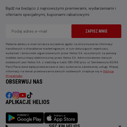
Bądź na bieżąco z najnowszymi premierami, wydarzeniami i
ofertami specjalnymi, kuponami rabatowymi
ZAPISZ MNIE
Podanie adresu e-mail oznacza wyrażenie zgody na otrzymywanie informacji
handlowych o charakterze marketingowym, w tym dotyczących repertuaru,
wydarzeń i konkursów organizowanych przez Helios S.A. wysyłanych za pomocą
środków komunikacji elektronicznej przez Helios S.A. Administratorem danych
osobowych jest Helios S.A. z siedzibą w Łodzi (90-318) przy ul. Sienkiewicza 82/84.
Pani/Pana dane będą przetwarzane w celu wykonania zamówionej usługi. Więcej
informacji na temat przetwarzania danych osobowych znajduje się w
Polityce
Prywatności
.
OBSERWUJ NAS
APLIKACJE HELIOS
SIEĆ KIN HELIOS