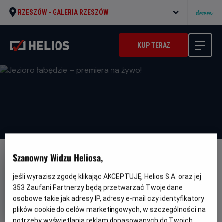
RZESZÓW -
GALERIA RZESZÓW
KUP TERAZ
Szanowny Widzu Heliosa,
NAPISY
Jezioro łabędzie – premiera na
jeśli wyrazisz zgodę klikając AKCEPTUJĘ, Helios S.A. oraz jej
353
Zaufani Partnerzy będą przetwarzać Twoje dane
żywo!
osobowe takie jak adresy IP, adresy e-mail czy identyfikatory
Gatunek
Minimalny
Balet
Od 10 lat
plików cookie do celów marketingowych, w szczególności na
Czas
wiek
Kraj
210 min
Wielka Brytania (2024)
potrzeby wyświetlania reklam dopasowanych do Twoich