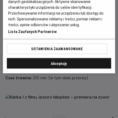
danych geolokalizacyjnych. Aktywne skanowanie
sposób na złamanie zaklęcia czarnoksiężnika.
charakterystyki urządzenia do celów identyfikacji.
Obsada:
Przechowywanie informacji na urządzeniu lub dostęp do
nich. Spersonalizowane reklamy i treści, pomiar reklam i
Orkiestra Royal Opera House
treści, opinie odbiorców i ulepszanie usług.
ODETTA/ODYLIA Yasmine Naghdi
Lista Zaufanych Partnerów
KSIĄŻĘ ZYGFRYD Matthew Ball
VON ROTBART Thomas Whitehead
KSIĘŻNA Christina Arestis
USTAWIENIA ZAAWANSOWANE
BENNO Joonhyuk Jun
MŁODSZE SIOSTRY KSIĘCIA ZYGFRYDA Leticia Dias,
Akceptuję
Annette Buvoli
Czas trwania:
210 min. (w tym dwie przerwy)