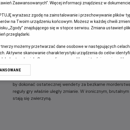
Ustawień Zaawansowanych”. Więcej informacji znajdziesz w dokumenci
OPIS FILMU
PTUJĘ wyrażasz zgodę na zainstalowanie i przechowywanie plików typu
tnerów na Twoim urządzeniu końcowym. Możesz w każdej chwili zmieni
sku „Zgody” znajdującego się w stopce serwisu. Zmiana ustawień pli
Jest rok 1986. Świat pędzi ku krawędzi. W Czarnobylu doch
eń przeglądarki.
historii, a 20-letni Mike Tyson brutalnie nokautuje rywali
ciężkiej. Ameryka żyje popkulturą i wielkimi akcjami chary
artnerzy możemy przetwarzać dane osobowe w następujących celach
w jej mrocznym sercu Tymczasem w Michigan sześciu twar
ch. Aktywne skanowanie charakterystyki urządzenia do celów identyf
fabryczny dym i rusza na głęboką północ. Cel: coroczny, św
 lub dostęp do nich. Spersonalizowane reklamy i treści, pomiar reklam i
polowanie na jelenie w odciętym od świata obozie Jednak 
sług.
WANSOWANE
ziemię głębiej, niż mogłoby się wydawać. Przez przypadek 
erów
dotknięte. Ze snu powstaje potężny, krwawy duch rdzennyc
by dokonać ostatecznej wendety za bezkarne morderstwa i
reguły gry właśnie uległy zmianie. W ironicznym, brutalnym o
stają się zwierzyną.