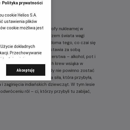
e
Polityka prywatności
 cookie Helios S.A.
ć ustawienia plików
ków cookie możliwa jest
odzi do najgorszej katastrofy nuklearnej w
, zostając najmłodszym mistrzem świata wagi
tatywnymi, zupełnie nieświadoma tego, co czai się
:
Użycie dokładnych
dych kumpli z Detroit zostawia za sobą
ikacji. Przechowywanie
ięty rytuał męskiego braterstwa – alkohol, pot i
 treści, opinie
w tych starożytnych lasach krew wsiąka w
myśliwi budzą coś, co nigdy nie powinno zostać
Akceptuję
h Amerykanów – prastara siła, która przybyła,
 zaginięcia indiańskich dziewcząt. W tym lesie
dwróceniu ról – ci, którzy przybyli tu zabijać,