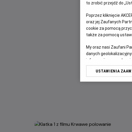
to zrobić przejdź do „
Poprzez kliknięcie AKCE
oraz jej Zaufanych Par
cookie za pomocą przyci
także za pomocą ustawi
My oraz nasi Zaufani P
danych geolokalizacyjny
informacji na urządzeniu
odbiorców i ulepszanie u
USTAWIENIA ZAA
Lista Zaufanych Partn