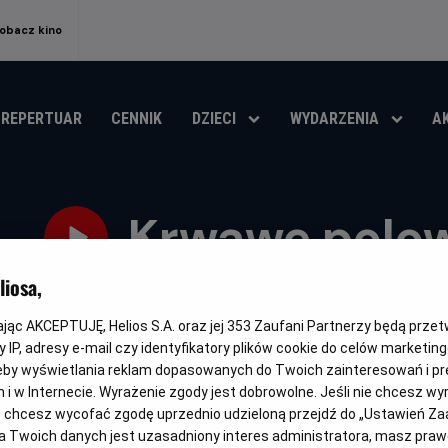
obacz kino
REPERTUAR
CENNIK
DZIECI
WYDARZENIA
A
Krwawe polo
iosa,
Oryginalny
Gatunek
Minimalny
Czas
Deer Camp
Thriller / Horror / Komedia
Od 15 lat
86 m
tytuł
wiek
trwan
kając AKCEPTUJĘ, Helios S.A. oraz jej
353
Zaufani Partnerzy będą prze
OBSERWUJ
 IP, adresy e-mail czy identyfikatory plików cookie do celów marketin
eby wyświetlania reklam dopasowanych do Twoich zainteresowań i pr
jach i w Internecie. Wyrażenie zgody jest dobrowolne. Jeśli nie chcesz w
ub chcesz wycofać zgodę uprzednio udzieloną przejdź do „Ustawień Z
 Twoich danych jest uzasadniony interes administratora, masz prawo
NAPISY