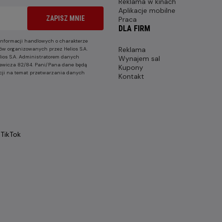
Reklama w kinach
Aplikacje mobilne
ZAPISZ MNIE
Praca
DLA FIRM
nformacji handlowych o charakterze
Reklama
ów organizowanych przez Helios S.A.
lios S.A. Administratorem danych
Wynajem sal
nkiewicza 82/84. Pani/Pana dane będą
Kupony
cji na temat przetwarzania danych
Kontakt
TikTok