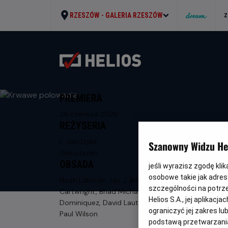
RZESZÓW -
GALERIA RZESZÓW
Z
PREMIERA
26 czerwca 2026
REŻYSERIA
L. Van Dyke
Szanowny Widzu Hel
Siboutszen
OBSADA
jeśli wyrazisz zgodę kli
osobowe takie jak adresy
Noah Lalonde, Jay J. Bidwell, Arthur
szczególności na potrz
Cartwright, Briad Michael Raetz, Josh
Helios S.A., jej aplikac
Dominiquez, David Lautman, Tina Joy,
ograniczyć jej zakres l
Paul Wilson
podstawą przetwarzania