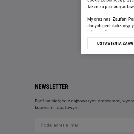
także za pomocą ustawi
My oraz nasi Zaufani P
danych geolokalizacyjny
informacji na urządzeniu
odbiorców i ulepszanie u
USTAWIENIA ZAA
Lista Zaufanych Partn
NEWSLETTER
Bądź na bieżąco z najnowszymi premierami, wydarz
kuponami rabatowymi