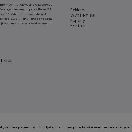
nformacji handlowych o charakterze
Reklama
ów organizowanych przez Helios S.A.
lios S.A. Administratorem danych
Wynajem sal
nkiewicza 82/84. Pani/Pana dane będą
Kupony
cji na temat przetwarzania danych
Kontakt
TikTok
lityka transparentności
Zgody
Regulamin e-sprzedaży
Oświadczenie o dostępno