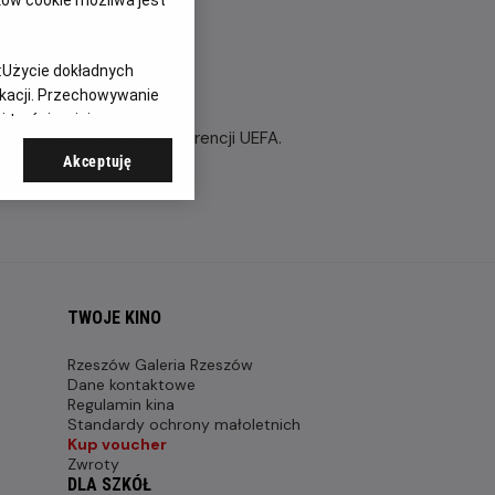
:
Użycie dokładnych
ikacji. Przechowywanie
 treści, opinie
ach rozgrywek Ligi Konferencji UEFA.
Akceptuję
TWOJE KINO
Rzeszów Galeria Rzeszów
Dane kontaktowe
Regulamin kina
Standardy ochrony małoletnich
Kup voucher
Zwroty
DLA SZKÓŁ