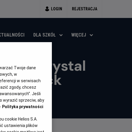
LOGIN
REJESTRACJA
KTUALNOŚCI
DLA SZKÓŁ
WIĘCEJ
UEFA: Crystal
twarzać Twoje dane
r Donieck
gowych, w
eferencji w serwisach
yrazić zgody, chcesz
aawansowanych”. Jeśli
 wyrazić sprzeciw, aby
e
Polityka prywatności
 cookie Helios S.A.
ć ustawienia plików
ków cookie możliwa jest