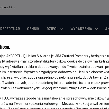
obacz kino
REPERTUAR
CENNIK
DZIECI
WYDARZENIA
A
iosa,
Liga Konferencji 
kając AKCEPTUJĘ, Helios S.A. oraz jej
353
Zaufani Partnerzy będą prze
Palace - Szachta
 IP, adresy e-mail czy identyfikatory plików cookie do celów marketin
eby wyświetlania reklam dopasowanych do Twoich zainteresowań i pr
jach i w Internecie. Wyrażenie zgody jest dobrowolne. Jeśli nie chcesz w
Gatunek
Czas
Kraj
Sportowy
150 min
Polska
ub chcesz wycofać zgodę uprzednio udzieloną przejdź do „Ustawień Z
trwania
i
 Twoich danych jest uzasadniony interes administratora, masz prawo
rok
OBSERWUJ
Ustawień Zaawansowanych”. Więcej informacji znajdziesz w dokumenci
produkcji
PTUJĘ wyrażasz zgodę na zainstalowanie i przechowywanie plików typu
tnerów na Twoim urządzeniu końcowym. Możesz w każdej chwili zmieni
sku „Zgody” znajdującego się w stopce serwisu. Zmiana ustawień pli