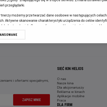
FILM POLSKI
eń przeglądarki.
artnerzy możemy przetwarzać dane osobowe w następujących celach
OPIS FILMU
ch. Aktywne skanowanie charakterystyki urządzenia do celów identyf
 lub dostęp do nich. Spersonalizowane reklamy i treści, pomiar reklam i
Transmisja meczu Crystal Palace - Szachtar Donieck w ram
sług.
WANSOWANE
erów
SIEĆ KIN HELIOS
O nas
eniami i ofertami specjalnymi,
Nasze kina
Dla akcjonariuszy
Reklama w kinach
Aplikacje mobilne
ZAPISZ MNIE
Praca
DLA FIRM