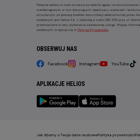
Podanie adresu e-mail oznacza wyrażenie zgody na otrzymywanie i
marketingowym, w tym dotyczących repertuaru, wydarzeń i konkurs
wysyłanych za pomocą środków komunikacji elektronicznej przez He
osobowych jest Helios S.A. z siedzibą w Łodzi (90-318) przy ul. Sie
przetwarzane w celu wykonania zamówionej usługi. Więcej informa
osobowych znajduje się w
Polityce Prywatności
.
OBSERWUJ NAS
Facebook
Instagram
YouTube
APLIKACJE HELIOS
Jak dbamy o Twoje dane osobowe
Polityka prywatności
Po