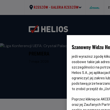
RZESZÓW -
GALERIA RZESZÓW
Z
Szanowny Widzu Hel
PREMIERA
jeśli wyrazisz zgodę kli
7 maja 2026
osobowe takie jak adresy
szczególności na potrz
Helios S.A., jej aplikac
ograniczyć jej zakres l
podstawą przetwarzania
to zrobić przejdź do „
Poprzez kliknięcie AKCE
oraz jej Zaufanych Par
cookie za pomocą przyci