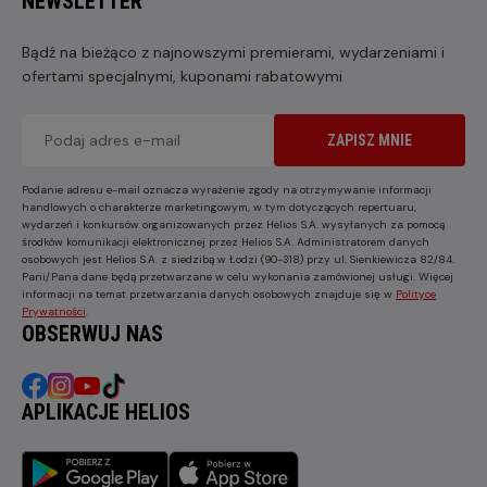
NEWSLETTER
Bądź na bieżąco z najnowszymi premierami, wydarzeniami i
ofertami specjalnymi, kuponami rabatowymi
ZAPISZ MNIE
Podanie adresu e-mail oznacza wyrażenie zgody na otrzymywanie informacji
handlowych o charakterze marketingowym, w tym dotyczących repertuaru,
wydarzeń i konkursów organizowanych przez Helios S.A. wysyłanych za pomocą
środków komunikacji elektronicznej przez Helios S.A. Administratorem danych
osobowych jest Helios S.A. z siedzibą w Łodzi (90-318) przy ul. Sienkiewicza 82/84.
Pani/Pana dane będą przetwarzane w celu wykonania zamówionej usługi. Więcej
informacji na temat przetwarzania danych osobowych znajduje się w
Polityce
Prywatności
.
OBSERWUJ NAS
APLIKACJE HELIOS