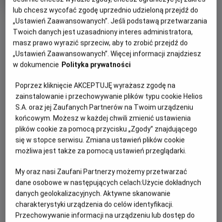
rok
lub chcesz wycofać zgodę uprzednio udzieloną przejdź do
produkcji
OBSERWUJ
„Ustawień Zaawansowanych”. Jeśli podstawą przetwarzania
Twoich danych jest uzasadniony interes administratora,
masz prawo wyrazić sprzeciw, aby to zrobić przejdź do
„Ustawień Zaawansowanych”. Więcej informacji znajdziesz
WIĘCEJ SZCZEGÓŁÓW
PREMIERA
w dokumencie
Polityka prywatności
13 listopada 2026
REŻYSERIA
SCENARIUSZ
OPIS FILMU
Poprzez kliknięcie AKCEPTUJĘ wyrażasz zgodę na
Anoo Bhagavan, Patrik
Anoo Bhagavan, Patrik
zainstalowanie i przechowywanie plików typu cookie Helios
Forsberg
Forsberg
S.A. oraz jej Zaufanych Partnerów na Twoim urządzeniu
10-letnia Lisa żyje w niewielkim miasteczku, gdzie nie ma
końcowym. Możesz w każdej chwili zmienić ustawienia
przyjaciół. Pewnego dnia znajduje "Podręcznik dla
plików cookie za pomocą przycisku „Zgody” znajdującego
Superbohaterów" i przemienia się w Czerwoną Maskę.
się w stopce serwisu. Zmiana ustawień plików cookie
Ratując miasto będzie musiała znaleźć w sobie odwagę do
możliwa jest także za pomocą ustawień przeglądarki.
zmierzenia się ze swoimi lękami.
My oraz nasi Zaufani Partnerzy możemy przetwarzać
dane osobowe w następujących celach:
Użycie dokładnych
danych geolokalizacyjnych. Aktywne skanowanie
charakterystyki urządzenia do celów identyfikacji.
Przechowywanie informacji na urządzeniu lub dostęp do