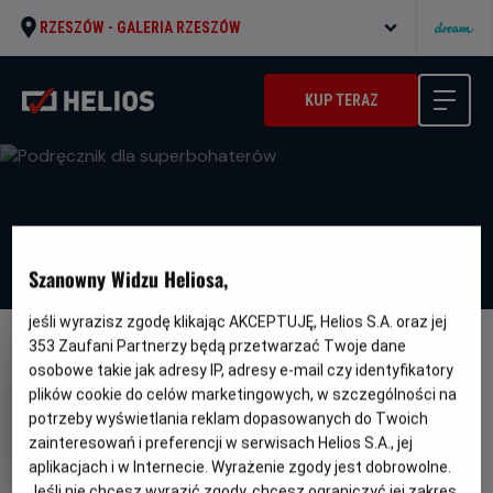
RZESZÓW -
GALERIA RZESZÓW
KUP TERAZ
Szanowny Widzu Heliosa,
jeśli wyrazisz zgodę klikając AKCEPTUJĘ, Helios S.A. oraz jej
353
Zaufani Partnerzy będą przetwarzać Twoje dane
DUBBING
WKRÓTCE
osobowe takie jak adresy IP, adresy e-mail czy identyfikatory
Podręcznik dla superbohaterów
plików cookie do celów marketingowych, w szczególności na
potrzeby wyświetlania reklam dopasowanych do Twoich
Oryginalny
Gatunek
Handbok för superhjältar
Animowany /
zainteresowań i preferencji w serwisach Helios S.A., jej
tytuł
Minimalny
Familijny
Od 6 lat
Czas
Kraj
wiek
91 min
Szwecja
aplikacjach i w Internecie. Wyrażenie zgody jest dobrowolne.
trwania
i
Jeśli nie chcesz wyrazić zgody, chcesz ograniczyć jej zakres