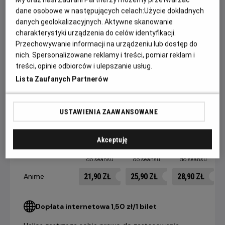
wyrwać się z pułapki i odnaleźć cel w otaczającym ich
dane osobowe w następujących celach:
Użycie dokładnych
chaosie.
danych geolokalizacyjnych. Aktywne skanowanie
charakterystyki urządzenia do celów identyfikacji.
WIDZOWIE POKAZÓW W RAMACH PROJEKTU HELIOS
Przechowywanie informacji na urządzeniu lub dostęp do
ANIME OTRZYMAJĄ SPECJALNĄ POCZTÓWKĘ Z KADREM
nich. Spersonalizowane reklamy i treści, pomiar reklam i
FILMOWYM. OFERTA WAŻNA DO WYCZERPANIA
treści, opinie odbiorców i ulepszanie usług.
ZAPASÓW!
Lista Zaufanych Partnerów
USTAWIENIA ZAAWANSOWANE
CENNIK
Akceptuję
14 dni +
8-13 dni
4-7 dni
do seansu
do seansu
do seansu
21,90 ZŁ
25,90 ZŁ
28,90 ZŁ
Anime
Dopłata internetowa 1,50 zł/1 bilet