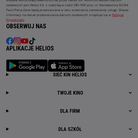
środków komunikacji elektronicznej przez Helios S.A. Administratorem danych
osobowych jest Helios S.A. z siedzibą w Łodzi (90-318) przy ul. Sienkiewicza 82/84.
Pani/Pana dane będą przetwarzane w celu wykonania zamówionej usługi. Więcej
informacji na temat przetwarzania danych osobowych znajduje się w
Polityce
Prywatności
.
OBSERWUJ NAS
APLIKACJE HELIOS
SIEĆ KIN HELIOS
TWOJE KINO
DLA FIRM
DLA SZKÓŁ