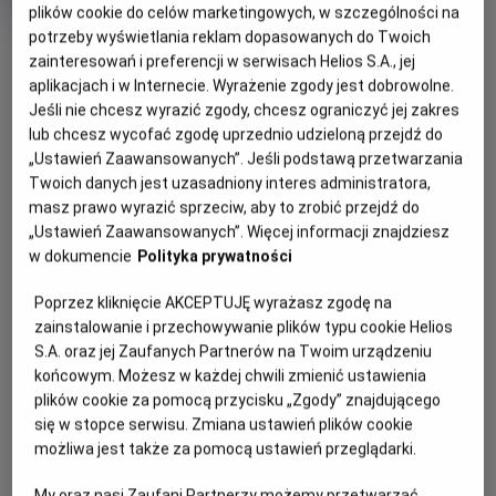
Oryginalny
Gatunek
Minimalny
All You Need Is Kill
Anime
Od 10 lat
plików cookie do celów marketingowych, w szczególności na
tytuł
Czas
wiek
93 min
potrzeby wyświetlania reklam dopasowanych do Twoich
OBSERWUJ
trwania
zainteresowań i preferencji w serwisach Helios S.A., jej
aplikacjach i w Internecie. Wyrażenie zgody jest dobrowolne.
Jeśli nie chcesz wyrazić zgody, chcesz ograniczyć jej zakres
WIĘCEJ SZCZEGÓŁÓW
REŻYSERIA
SCENARIUSZ
lub chcesz wycofać zgodę uprzednio udzieloną przejdź do
OPIS WYDARZENIA
„Ustawień Zaawansowanych”. Jeśli podstawą przetwarzania
Ken'ichirô Akimoto
Yûichirô Kido, Hiroshi
Twoich danych jest uzasadniony interes administratora,
Sakurazaka
OBSADA
ALL YOU NEED IS KILL opowiada historię Rity, młodej
masz prawo wyrazić sprzeciw, aby to zrobić przejdź do
„Ustawień Zaawansowanych”. Więcej informacji znajdziesz
kobiety z 20XX roku pomagającej w odbudowie Japonii, po
Natsuki Hanae, Ai Mikami, Hiccorohee, Kana Hanazawa, Mô
w dokumencie
Polityka prywatności
tym, jak pojawił się tajemniczy, ogromny kwiat pochodzenia
Chûgakusei
pozaziemskiego, nazywany „Darol”.
Poprzez kliknięcie AKCEPTUJĘ wyrażasz zgodę na
zainstalowanie i przechowywanie plików typu cookie Helios
Kiedy kwiat niespodziewanie zakwita i uwalnia przerażające
S.A. oraz jej Zaufanych Partnerów na Twoim urządzeniu
stworzenia mordujące wszystkich ludzi na swojej drodze,
końcowym. Możesz w każdej chwili zmienić ustawienia
Rita staje się jedną z ofiar. Niespodziewanie jednak budzi
plików cookie za pomocą przycisku „Zgody” znajdującego
się, powtarzając ten sądny dzień. I znowu. Uwięziona w
się w stopce serwisu. Zmiana ustawień plików cookie
pętli czasu Rita próbuje radzić sobie z traumatycznymi
możliwa jest także za pomocą ustawień przeglądarki.
przeżyciami, aż spotyka nieśmiałego Kenjiego, który
również został uwięziony w pętli czasu. Razem próbują
My oraz nasi Zaufani Partnerzy możemy przetwarzać