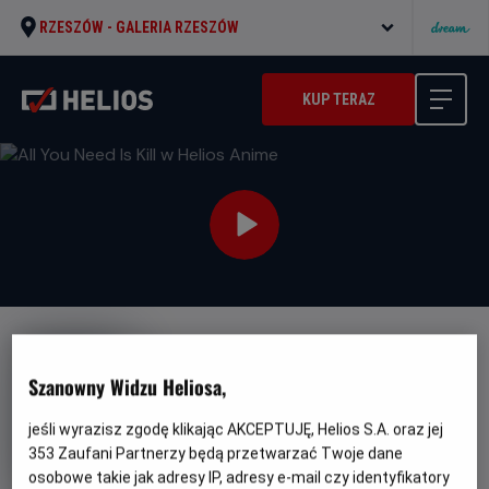
RZESZÓW -
GALERIA RZESZÓW
KUP TERAZ
Szanowny Widzu Heliosa,
jeśli wyrazisz zgodę klikając AKCEPTUJĘ, Helios S.A. oraz jej
All You Need Is Kill w Helios
353
Zaufani Partnerzy będą przetwarzać Twoje dane
Anime
osobowe takie jak adresy IP, adresy e-mail czy identyfikatory