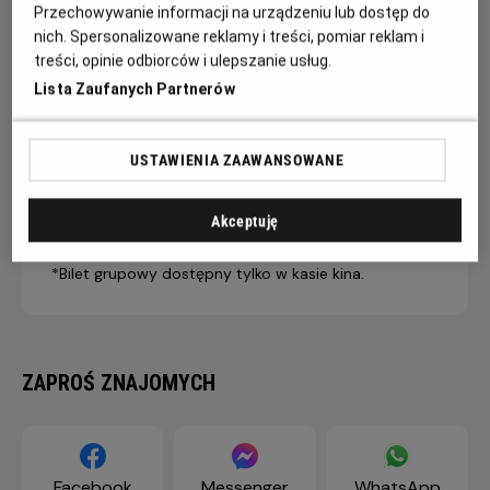
Przechowywanie informacji na urządzeniu lub dostęp do
nich. Spersonalizowane reklamy i treści, pomiar reklam i
treści, opinie odbiorców i ulepszanie usług.
7 dni +
4-6 dni
1-3 dni
Lista Zaufanych Partnerów
do seansu
do seansu
do seansu
LIVE STREAM
43,90 ZŁ
46,90 ZŁ
49,90 ZŁ
PREMIUM
USTAWIENIA ZAAWANSOWANE
Dopłata internetowa 1,50 zł/1 bilet
Akceptuję
*Bilet grupowy dostępny tylko w kasie kina.
ZAPROŚ ZNAJOMYCH
Facebook
Messenger
WhatsApp