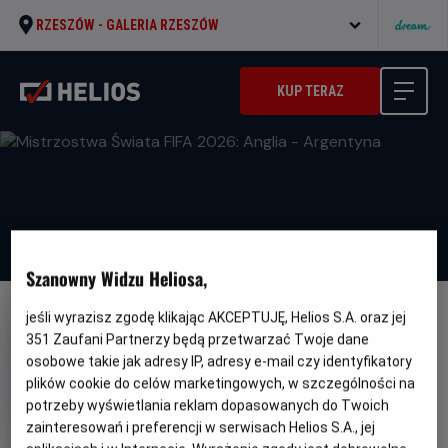
RZESZÓW -
GALERIA RZESZÓW
KUP TERAZ
Szanowny Widzu Heliosa,
jeśli wyrazisz zgodę klikając AKCEPTUJĘ, Helios S.A. oraz jej
351
Zaufani Partnerzy będą przetwarzać Twoje dane
osobowe takie jak adresy IP, adresy e-mail czy identyfikatory
plików cookie do celów marketingowych, w szczególności na
Mistrzostwa Świata FIFA 2026:
potrzeby wyświetlania reklam dopasowanych do Twoich
Anglia - Argentyna
zainteresowań i preferencji w serwisach Helios S.A., jej