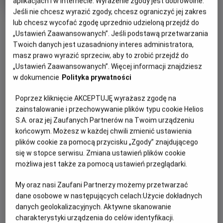
aplikacjach i w Internecie. Wyrażenie zgody jest dobrowolne.
Oryginalny
Mistrzostwa Świata FIFA 2026 - Półfinał
Jeśli nie chcesz wyrazić zgody, chcesz ograniczyć jej zakres
tytuł
Gatunek
Sportowy
OBSERWUJ
lub chcesz wycofać zgodę uprzednio udzieloną przejdź do
Czas
240 min
trwania
„Ustawień Zaawansowanych”. Jeśli podstawą przetwarzania
Twoich danych jest uzasadniony interes administratora,
OPIS WYDARZENIA
masz prawo wyrazić sprzeciw, aby to zrobić przejdź do
„Ustawień Zaawansowanych”. Więcej informacji znajdziesz
Mecz półfinałowy Mistrzostw Świata w Piłce Nożnej:
w dokumencie
Polityka prywatności
Anglia - Argentyna.
Poprzez kliknięcie AKCEPTUJĘ wyrażasz zgodę na
Rywalizacja o tytuł najlepszej piłkarskiej reprezentacji
zainstalowanie i przechowywanie plików typu cookie Helios
świata dobiega końca. Ten turniej na pewno zapadnie w
S.A. oraz jej Zaufanych Partnerów na Twoim urządzeniu
pamięć kibicom z wielu względów, nie tylko tych
końcowym. Możesz w każdej chwili zmienić ustawienia
sportowych.
plików cookie za pomocą przycisku „Zgody” znajdującego
się w stopce serwisu. Zmiana ustawień plików cookie
Kto zdobędzie legendarny Puchar Świata? Przekonamy się
możliwa jest także za pomocą ustawień przeglądarki.
podczas transmisji meczów z wybranych kinach Helios.
My oraz nasi Zaufani Partnerzy możemy przetwarzać
dane osobowe w następujących celach:
Użycie dokładnych
danych geolokalizacyjnych. Aktywne skanowanie
CENNIK
charakterystyki urządzenia do celów identyfikacji.