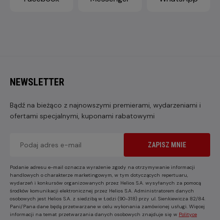
NEWSLETTER
Bądź na bieżąco z najnowszymi premierami, wydarzeniami i
ofertami specjalnymi, kuponami rabatowymi
ZAPISZ MNIE
Podanie adresu e-mail oznacza wyrażenie zgody na otrzymywanie informacji
handlowych o charakterze marketingowym, w tym dotyczących repertuaru,
wydarzeń i konkursów organizowanych przez Helios S.A. wysyłanych za pomocą
środków komunikacji elektronicznej przez Helios S.A. Administratorem danych
osobowych jest Helios S.A. z siedzibą w Łodzi (90-318) przy ul. Sienkiewicza 82/84.
Pani/Pana dane będą przetwarzane w celu wykonania zamówionej usługi. Więcej
informacji na temat przetwarzania danych osobowych znajduje się w
Polityce