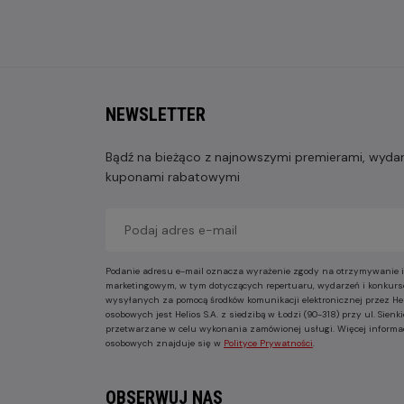
NEWSLETTER
Bądź na bieżąco z najnowszymi premierami, wydarz
kuponami rabatowymi
Podanie adresu e-mail oznacza wyrażenie zgody na otrzymywanie i
marketingowym, w tym dotyczących repertuaru, wydarzeń i konkurs
wysyłanych za pomocą środków komunikacji elektronicznej przez He
osobowych jest Helios S.A. z siedzibą w Łodzi (90-318) przy ul. Sie
przetwarzane w celu wykonania zamówionej usługi. Więcej informa
osobowych znajduje się w
Polityce Prywatności
.
OBSERWUJ NAS