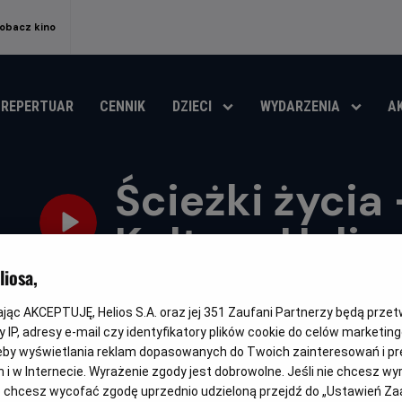
obacz kino
REPERTUAR
CENNIK
DZIECI
WYDARZENIA
A
Ścieżki życia 
Kultury Helio
iosa,
Oryginalny
Gatunek
Minimalny
Czas
The Salt Path
Dramat
Od 15 lat
146 min
6.7
OCENA HELI
tytuł
wiek
trwania
kając AKCEPTUJĘ, Helios S.A. oraz jej
351
Zaufani Partnerzy będą prze
OBSERWUJ
 IP, adresy e-mail czy identyfikatory plików cookie do celów marketin
eby wyświetlania reklam dopasowanych do Twoich zainteresowań i pr
jach i w Internecie. Wyrażenie zgody jest dobrowolne. Jeśli nie chcesz w
ub chcesz wycofać zgodę uprzednio udzieloną przejdź do „Ustawień Z