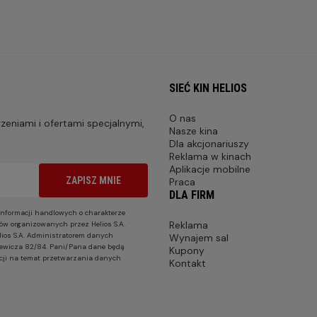
SIEĆ KIN HELIOS
O nas
eniami i ofertami specjalnymi,
Nasze kina
Dla akcjonariuszy
Reklama w kinach
Aplikacje mobilne
ZAPISZ MNIE
Praca
DLA FIRM
nformacji handlowych o charakterze
Reklama
ów organizowanych przez Helios S.A.
lios S.A. Administratorem danych
Wynajem sal
nkiewicza 82/84. Pani/Pana dane będą
Kupony
cji na temat przetwarzania danych
Kontakt