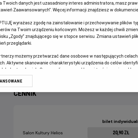
 Twoich danych jest uzasadniony interes administratora, masz prawo
OPIS WYDARZENIA
Ustawień Zaawansowanych”. Więcej informacji znajdziesz w dokumenci
Raynor (Gillian Anderson) i Moth (Jason Isaacs), małżeństw
PTUJĘ wyrażasz zgodę na zainstalowanie i przechowywanie plików typu
niemal wszystko – dom, bezpieczeństwo, dotychczasowe ży
tnerów na Twoim urządzeniu końcowym. Możesz w każdej chwili zmieni
sku „Zgody” znajdującego się w stopce serwisu. Zmiana ustawień pli
wielu byłoby szaleństwem: wyruszają w pieszą wędrówkę –
eń przeglądarki.
angielskiego wybrzeża. Z pustym kontem bankowym, namiot
przed siebie, krok za krokiem, szukając ukojenia w wietrze,
artnerzy możemy przetwarzać dane osobowe w następujących celach
odkryją, że mimo przeszkód, które los rzucił im pod nogi, 
ch. Aktywne skanowanie charakterystyki urządzenia do celów identyf
niezwykła podróż stanie się dla nich drogą ku wolności, mi
 lub dostęp do nich. Spersonalizowane reklamy i treści, pomiar reklam i
sług.
WANSOWANE
erów
CENNIK
bilet indywidua
20,90 ZŁ
Salon Kultury Helios