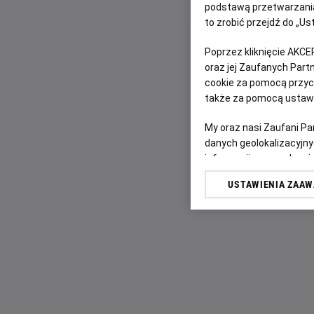
podstawą przetwarzania
to zrobić przejdź do „
Poprzez kliknięcie AKCE
oraz jej Zaufanych Par
cookie za pomocą przyci
także za pomocą ustawi
My oraz nasi Zaufani P
danych geolokalizacyjny
informacji na urządzeniu
odbiorców i ulepszanie u
USTAWIENIA ZAA
Lista Zaufanych Partn