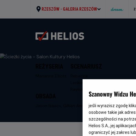
RZESZÓW -
GALERIA RZESZÓW
Z
REŻYSERIA
SCENARIUSZ
Marianne Elliott
Rebecca
Lenkiewicz,
Raynor Winn
Szanowny Widzu Hel
OBSADA
Jason Isaacs, Gillian Anderson, Denis Lill
jeśli wyrazisz zgodę kli
osobowe takie jak adresy
szczególności na potrz
Helios S.A., jej aplikac
ograniczyć jej zakres l