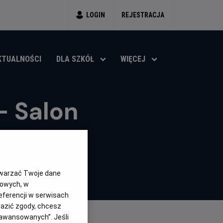
LOGIN
REJESTRACJA
KTUALNOŚCI
DLA SZKÓŁ
WIĘCEJ
- Salon
s
OS
twarzać Twoje dane
gowych, w
eferencji w serwisach
yrazić zgody, chcesz
aawansowanych”. Jeśli