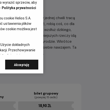
 wyrazić sprzeciw, aby
e
Polityka prywatności
o z wieloletnim stażem, w jednej chwili tracą
 cookie Helios S.A.
cie. Zamiast się poddać, robią coś, co dla
ć ustawienia plików
ków cookie możliwa jest
 ponad tysiąc kilometrów wzdłuż dzikiego,
em i garścią najpotrzebniejszych rzeczy idą
 ciszy i otaczającej ich przyrodzie. Wkrótce
:
Użycie dokładnych
wciąż mają najważniejsze – siebie nawzajem. Ta
ikacji. Przechowywanie
łości i nowemu początkowi.
 treści, opinie
Akceptuję
bilet grupowy
lny
(powyżej 15 osób)
18,90 ZŁ