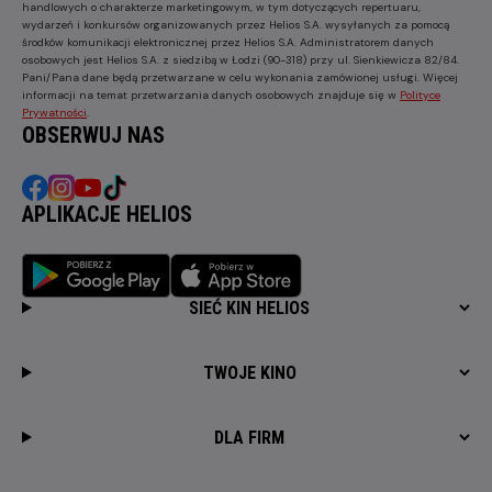
handlowych o charakterze marketingowym, w tym dotyczących repertuaru,
wydarzeń i konkursów organizowanych przez Helios S.A. wysyłanych za pomocą
środków komunikacji elektronicznej przez Helios S.A. Administratorem danych
osobowych jest Helios S.A. z siedzibą w Łodzi (90-318) przy ul. Sienkiewicza 82/84.
Pani/Pana dane będą przetwarzane w celu wykonania zamówionej usługi. Więcej
informacji na temat przetwarzania danych osobowych znajduje się w
Polityce
Prywatności
.
OBSERWUJ NAS
APLIKACJE HELIOS
SIEĆ KIN HELIOS
TWOJE KINO
DLA FIRM