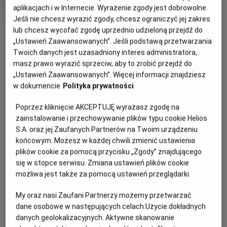
trwania
i
aplikacjach i w Internecie. Wyrażenie zgody jest dobrowolne.
rok
produkcji
Jeśli nie chcesz wyrazić zgody, chcesz ograniczyć jej zakres
OBSERWUJ
lub chcesz wycofać zgodę uprzednio udzieloną przejdź do
„Ustawień Zaawansowanych”. Jeśli podstawą przetwarzania
Twoich danych jest uzasadniony interes administratora,
WIĘCEJ SZCZEGÓŁÓW
PREMIERA
masz prawo wyrazić sprzeciw, aby to zrobić przejdź do
27 stycznia 2023
„Ustawień Zaawansowanych”. Więcej informacji znajdziesz
REŻYSERIA
SCENARIUSZ
OPIS FILMU
w dokumencie
Polityka prywatności
Damian Kocur
Damian Kocur
Poprzez kliknięcie AKCEPTUJĘ wyrażasz zgodę na
OBSADA
Upalne lato, leniwie płynący czas, hip-hopowy freestyle,
zainstalowanie i przechowywanie plików typu cookie Helios
chłopaki z tatuażami i zalotne dziewczyny, z którymi lepiej
Tymoteusz Bies, Jacek Bies, Dawid Piejko
S.A. oraz jej Zaufanych Partnerów na Twoim urządzeniu
nie zadzierać. Tak właśnie wygląda miejsce z czasów
końcowym. Możesz w każdej chwili zmienić ustawienia
młodości, do którego wraca Tymek – student
plików cookie za pomocą przycisku „Zgody” znajdującego
warszawskiej Akademii Muzycznej przygotowujący się do
się w stopce serwisu. Zmiana ustawień plików cookie
rozpoczęcia światowej kariery jako pianista. Jest tu też
możliwa jest także za pomocą ustawień przeglądarki.
jego matka oraz brat Jacek i koledzy z dawnych dni
przesiadujący na osiedlu. Tymek pojawia się tu jednak tylko
My oraz nasi Zaufani Partnerzy możemy przetwarzać
dane osobowe w następujących celach:
Użycie dokładnych
na chwilę – po wakacjach rusza na zachód Europy, gdzie
danych geolokalizacyjnych. Aktywne skanowanie
otrzymał stypendium. Ta krótka wizyta w zupełności