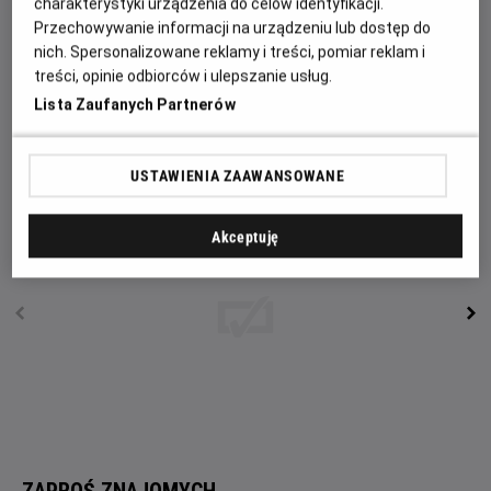
charakterystyki urządzenia do celów identyfikacji.
wystarczy, aby poznał centralny punkt spotkań lokalnej
Przechowywanie informacji na urządzeniu lub dostęp do
młodzieży jakim jest nowo powstały bar z kebabem.
nich. Spersonalizowane reklamy i treści, pomiar reklam i
Chłopaki z osiedla dobrze żyją z obcokrajowcami, ale są
treści, opinie odbiorców i ulepszanie usług.
drobne wyjątki. Z czasem konflikt zaostrza się. Spirala
Lista Zaufanych Partnerów
strachu i zagrożenia zaczyna się nakręcać, a Tymek
znajdzie się w samym jej centrum.
USTAWIENIA ZAAWANSOWANE
Akceptuję
ZAPROŚ ZNAJOMYCH