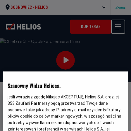
SOSNOWIEC -
HELIOS
KUP TERAZ
Szanowny Widzu Heliosa,
FILM POLSKI
jeśli wyrazisz zgodę klikając AKCEPTUJĘ, Helios S.A. oraz jej
353
Zaufani Partnerzy będą przetwarzać Twoje dane
Chleb i sól - Opolska premiera
osobowe takie jak adresy IP, adresy e-mail czy identyfikatory
filmu
plików cookie do celów marketingowych, w szczególności na
Gatunek
Minimalny
Dramat
Od 15 lat
potrzeby wyświetlania reklam dopasowanych do Twoich
Czas
Kraj
wiek
110 min
Polska (2022)
zainteresowań i preferencji w serwisach Helios S.A., jej