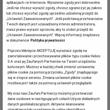
aplikacjach i w Internecie. Wyrażenie zgody jest dobrowolne.
Oryginalny
Gatunek
Min
Encanto
Animowany / Przygodowy
Jeśli nie chcesz wyrazić zgody, chcesz ograniczyć jej zakres
tytuł
wie
Od 7 lat
lub chcesz wycofać zgodę uprzednio udzieloną przejdź do
Czas
Kraj
110 min
USA (2021)
„Ustawień Zaawansowanych”. Jeśli podstawą przetwarzania
trwania
i
7.2
OCENA HELIOS
rok
Twoich danych jest uzasadniony interes administratora,
produkcji
masz prawo wyrazić sprzeciw, aby to zrobić przejdź do
OBSERWUJ
„Ustawień Zaawansowanych”. Więcej informacji znajdziesz
w dokumencie
Polityka prywatności
WIĘCEJ SZCZEGÓŁÓW
PREMIERA
Poprzez kliknięcie AKCEPTUJĘ wyrażasz zgodę na
zainstalowanie i przechowywanie plików typu cookie Helios
26 listopada 2021
REŻYSERIA
SCENARIUSZ
S.A. oraz jej Zaufanych Partnerów na Twoim urządzeniu
OPIS FILMU
końcowym. Możesz w każdej chwili zmienić ustawienia
Байрон Говард, Чаріс
Чаріс Кастро Сміт, Джаред
plików cookie za pomocą przycisku „Zgody” znajdującego
Кастро Сміт, Джаред Буш
Буш
Нова анімація «Енканто: Світ магії» від Walt Disney
się w stopce serwisu. Zmiana ustawień plików cookie
Animation Studios розповідає історію про незвичайну
możliwa jest także za pomocą ustawień przeglądarki.
родину Мадриґаль. Вони живуть у чарівному будиночку,
захованому в горах Колумбії, у жвавому містечку під
My oraz nasi Zaufani Partnerzy możemy przetwarzać
назвою Енканто. Магія Енканто благословила кожну
dane osobowe w następujących celach:
Użycie dokładnych
дитину в родині унікальним подарунком: від суперсили до
danych geolokalizacyjnych. Aktywne skanowanie
дару зцілення. Кожну дитину…окрім Мірабель. Однак, коли
charakterystyki urządzenia do celów identyfikacji.