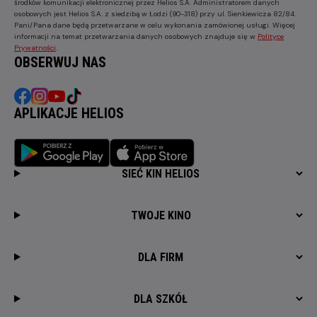
środków komunikacji elektronicznej przez Helios S.A. Administratorem danych
osobowych jest Helios S.A. z siedzibą w Łodzi (90-318) przy ul. Sienkiewicza 82/84.
Pani/Pana dane będą przetwarzane w celu wykonania zamówionej usługi. Więcej
informacji na temat przetwarzania danych osobowych znajduje się w
Polityce
Prywatności
.
OBSERWUJ NAS
APLIKACJE HELIOS
SIEĆ KIN HELIOS
TWOJE KINO
DLA FIRM
DLA SZKÓŁ