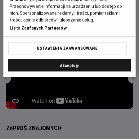
Przechowywanie informacji na urządzeniu lub dostęp do
дівчина з’ясовує, що магії Енканто загрожує небезпека,
nich. Spersonalizowane reklamy i treści, pomiar reklam i
Мірабель вирішує, що саме вона, єдина звичайна дитина
treści, opinie odbiorców i ulepszanie usług.
родини Мадриґаль, має стати останньою надією на
Lista Zaufanych Partnerów
порятунок містечка.
USTAWIENIA ZAAWANSOWANE
Akceptuję
ZAPROŚ ZNAJOMYCH