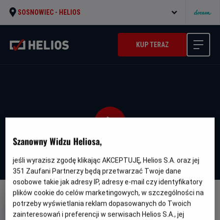
SOSNOWIEC -
HELIOS
KUP TERAZ
Szanowny Widzu Heliosa,
jeśli wyrazisz zgodę klikając AKCEPTUJĘ, Helios S.A. oraz jej
351
Zaufani Partnerzy będą przetwarzać Twoje dane
osobowe takie jak adresy IP, adresy e-mail czy identyfikatory
plików cookie do celów marketingowych, w szczególności na
DUBBING
WERSJA JĘZYKOWA UA
potrzeby wyświetlania reklam dopasowanych do Twoich
zainteresowań i preferencji w serwisach Helios S.A., jej
Enkanto: Svit Mahiyi - UA