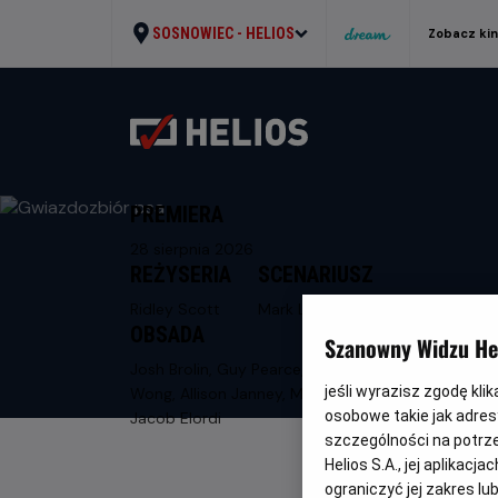
SOSNOWIEC -
HELIOS
Zobacz ki
PREMIERA
28 sierpnia 2026
REŻYSERIA
SCENARIUSZ
Ridley Scott
Mark L. Smith
OBSADA
Szanowny Widzu Hel
Josh Brolin, Guy Pearce, Benedict
jeśli wyrazisz zgodę kli
Wong, Allison Janney, Margaret Qualley,
osobowe takie jak adresy
Jacob Elordi
szczególności na potrz
Helios S.A., jej aplikac
ograniczyć jej zakres l