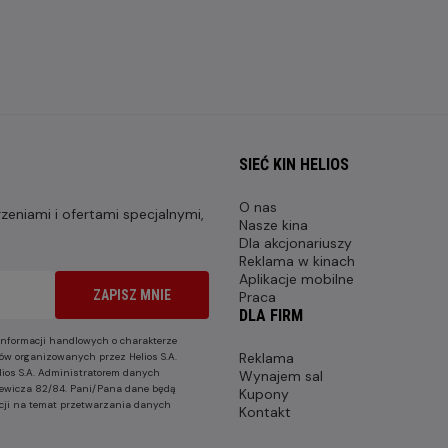
SIEĆ KIN HELIOS
O nas
eniami i ofertami specjalnymi,
Nasze kina
Dla akcjonariuszy
Reklama w kinach
Aplikacje mobilne
ZAPISZ MNIE
Praca
DLA FIRM
nformacji handlowych o charakterze
Reklama
ów organizowanych przez Helios S.A.
lios S.A. Administratorem danych
Wynajem sal
nkiewicza 82/84. Pani/Pana dane będą
Kupony
cji na temat przetwarzania danych
Kontakt