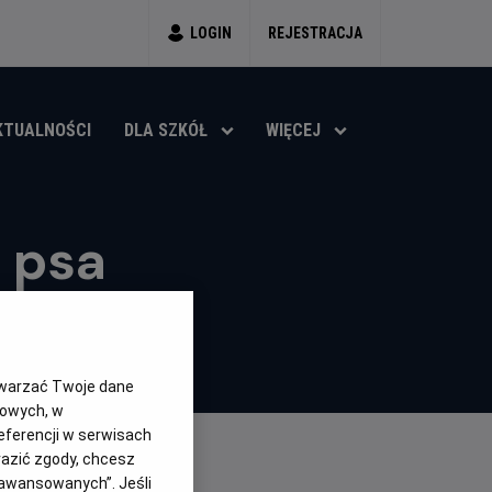
LOGIN
REJESTRACJA
KTUALNOŚCI
DLA SZKÓŁ
WIĘCEJ
 psa
twarzać Twoje dane
gowych, w
eferencji w serwisach
yrazić zgody, chcesz
aawansowanych”. Jeśli