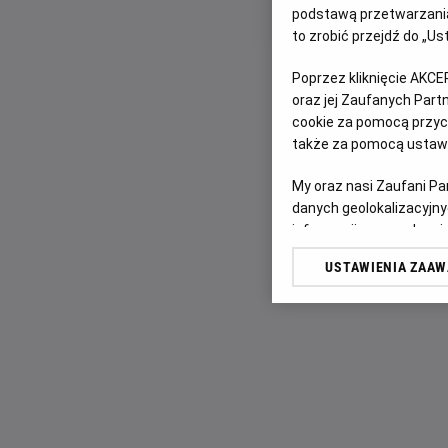
podstawą przetwarzania
to zrobić przejdź do „
Poprzez kliknięcie AKCE
oraz jej Zaufanych Par
cookie za pomocą przyci
także za pomocą ustawi
My oraz nasi Zaufani P
danych geolokalizacyjny
informacji na urządzeniu
odbiorców i ulepszanie u
USTAWIENIA ZAA
Lista Zaufanych Partn