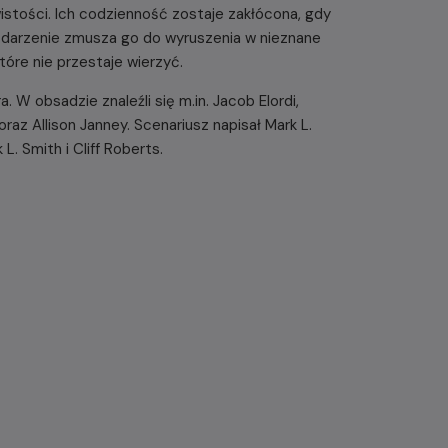
stości. Ich codzienność zostaje zakłócona, gdy
 zdarzenie zmusza go do wyruszenia w nieznane
óre nie przestaje wierzyć.
 W obsadzie znaleźli się m.in. Jacob Elordi,
raz Allison Janney. Scenariusz napisał Mark L.
L. Smith i Cliff Roberts.