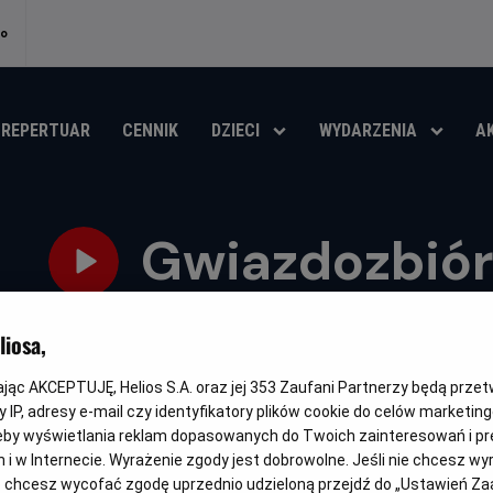
no
REPERTUAR
CENNIK
DZIECI
WYDARZENIA
A
Gwiazdozbiór
Oryginalny
Gatunek
Minimalny
Czas
Kraj
The Dog Stars
Akcja
Od 13 lat
119 min
USA (2026)
tytuł
wiek
trwania
i
iosa,
rok
OBSERWUJ
produkcji
kając AKCEPTUJĘ, Helios S.A. oraz jej
353
Zaufani Partnerzy będą prze
 IP, adresy e-mail czy identyfikatory plików cookie do celów marketin
eby wyświetlania reklam dopasowanych do Twoich zainteresowań i pr
jach i w Internecie. Wyrażenie zgody jest dobrowolne. Jeśli nie chcesz w
ub chcesz wycofać zgodę uprzednio udzieloną przejdź do „Ustawień Z
NAPISY
JUŻ W SPRZEDAŻY!
PREMIERA