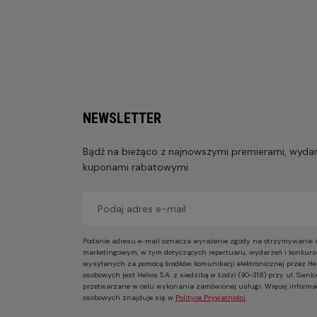
NEWSLETTER
Bądź na bieżąco z najnowszymi premierami, wydarz
kuponami rabatowymi
Podanie adresu e-mail oznacza wyrażenie zgody na otrzymywanie i
marketingowym, w tym dotyczących repertuaru, wydarzeń i konkurs
wysyłanych za pomocą środków komunikacji elektronicznej przez He
osobowych jest Helios S.A. z siedzibą w Łodzi (90-318) przy ul. Sie
przetwarzane w celu wykonania zamówionej usługi. Więcej informa
osobowych znajduje się w
Polityce Prywatności
.