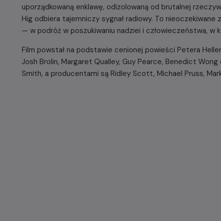
uporządkowaną enklawę, odizolowaną od brutalnej rzeczywi
Hig odbiera tajemniczy sygnał radiowy. To nieoczekiwane
— w podróż w poszukiwaniu nadziei i człowieczeństwa, w kt
Film powstał na podstawie cenionej powieści Petera Hellera.
Josh Brolin, Margaret Qualley, Guy Pearce, Benedict Wong o
Smith, a producentami są Ridley Scott, Michael Pruss, Mark 