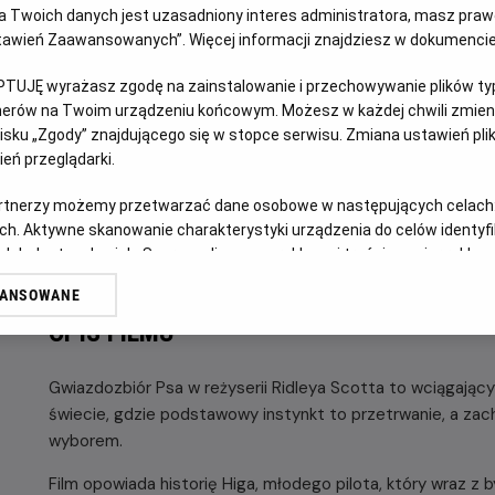
 Twoich danych jest uzasadniony interes administratora, masz prawo
Ustawień Zaawansowanych”. Więcej informacji znajdziesz w dokumenci
GODZINY SEANSÓW
PIĄTEK, 28 SIERPNIA 2026
PTUJĘ wyrażasz zgodę na zainstalowanie i przechowywanie plików typu
PIĄTEK,
tnerów na Twoim urządzeniu końcowym. Możesz w każdej chwili zmieni
28
18:30
SIERPNIA
sku „Zgody” znajdującego się w stopce serwisu. Zmiana ustawień pli
2D, napisy
2026
eń przeglądarki.
artnerzy możemy przetwarzać dane osobowe w następujących celach
POKAŻ KOLEJN
ch. Aktywne skanowanie charakterystyki urządzenia do celów identyf
 lub dostęp do nich. Spersonalizowane reklamy i treści, pomiar reklam i
sług.
WANSOWANE
erów
OPIS FILMU
Gwiazdozbiór Psa w reżyserii Ridleya Scotta to wciągając
świecie, gdzie podstawowy instynkt to przetrwanie, a z
wyborem.
Film opowiada historię Higa, młodego pilota, który wraz z