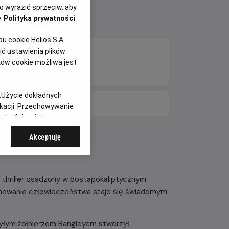
 wyrazić sprzeciw, aby
e
Polityka prywatności
 cookie Helios S.A.
ć ustawienia plików
ków cookie możliwa jest
:
Użycie dokładnych
E DNI
ikacji. Przechowywanie
 treści, opinie
Akceptuję
y thriller osadzony w postapokaliptycznym
achowanie człowieczeństwa staje się świadomym
 byłym żołnierzem Bangleyem stworzył