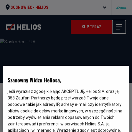
SOSNOWIEC -
HELIOS
KUP TERAZ
Szanowny Widzu Heliosa,
jeśli wyrazisz zgodę klikając AKCEPTUJĘ, Helios S.A. oraz jej
DUBBING
WERSJA JĘZYKOWA UA
353
Zaufani Partnerzy będą przetwarzać Twoje dane
Kaskader - UA
osobowe takie jak adresy IP, adresy e-mail czy identyfikatory
plików cookie do celów marketingowych, w szczególności na
Oryginalny
Gatunek
Minimalny
The Fall Guy
Komedia
Od 13 lat
potrzeby wyświetlania reklam dopasowanych do Twoich
tytuł
Czas
Kraj
wiek
127 min
USA
zainteresowań i preferencji w serwisach Helios S.A., jej
trwania
i
7.3
OCENA HELIOS
rok
aplikacjach i w Internecie. Wyrażenie zgody jest dobrowolne.