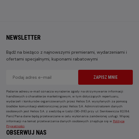
NEWSLETTER
Bądź na bieżąco z najnowszymi premierami, wydarzeniami i
ofertami specjalnymi, kuponami rabatowymi
ZAPISZ MNIE
Podanie adresu e-mail oznacza wyrażenie zgody na otrzymywanie informacji
handlowych o charakterze marketingowym, w tym dotyczących repertuaru,
wydarzeń i konkursów organizowanych przez Helios S.A. wysyłanych za pomocą
środków komunikacji elektronicznej przez Helios S.A. Administratorem danych
osobowych jest Helios S.A. z siedzibą w Łodzi (90-318) przy ul. Sienkiewicza 82/84.
Pani/Pana dane będą przetwarzane w celu wykonania zamówionej usługi. Więcej
informacji na temat przetwarzania danych osobowych znajduje się w
Polityce
Prywatności
.
OBSERWUJ NAS