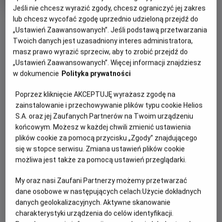
produkcji
Jeśli nie chcesz wyrazić zgody, chcesz ograniczyć jej zakres
lub chcesz wycofać zgodę uprzednio udzieloną przejdź do
OBSERWUJ
„Ustawień Zaawansowanych”. Jeśli podstawą przetwarzania
Twoich danych jest uzasadniony interes administratora,
masz prawo wyrazić sprzeciw, aby to zrobić przejdź do
WIĘCEJ SZCZEGÓŁÓW
PREMIERA
„Ustawień Zaawansowanych”. Więcej informacji znajdziesz
3 maja 2024
w dokumencie
Polityka prywatności
REŻYSERIA
OPIS FILMU
Poprzez kliknięcie AKCEPTUJĘ wyrażasz zgodę na
Девід Літч
zainstalowanie i przechowywanie plików typu cookie Helios
OBSADA
Номінант на премію «Оскар» Раян Ґослінґ у новому фільмі
S.A. oraz jej Zaufanych Partnerów na Twoim urządzeniu
режисера Девіда Літча! Колт — каскадер і, як і кожному
Райян Ґослінґ, Аарон Тейлор-Джонсон, Емілі Блант
końcowym. Możesz w każdej chwili zmienić ustawienia
каскадеру йому доводиться виконувати складні трюки,
plików cookie za pomocą przycisku „Zgody” znajdującego
стрибати з найвищої висоти та постійно ризикувати
się w stopce serwisu. Zmiana ustawień plików cookie
життям для ефектних кіносцен. Переживши нещасний
możliwa jest także za pomocą ustawień przeglądarki.
випадок на майданчику, який майже знищив його кар’єру,
Колту знову доведеться повернутися до роботи. Він
My oraz nasi Zaufani Partnerzy możemy przetwarzać
повинен розшукати зниклу кінозірку, розгадати підлу змову
dane osobowe w następujących celach:
Użycie dokładnych
danych geolokalizacyjnych. Aktywne skanowanie
та ще й повернути кохання усього життя. Хіба щось може
charakterystyki urządzenia do celów identyfikacji.
піти не так?