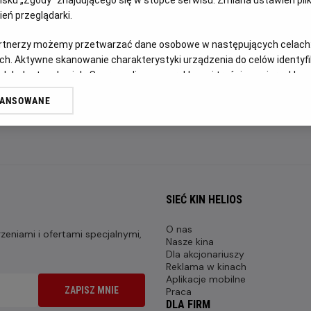
FILM POLSKI
eń przeglądarki.
artnerzy możemy przetwarzać dane osobowe w następujących celach
OPIS FILMU
ch. Aktywne skanowanie charakterystyki urządzenia do celów identyf
 lub dostęp do nich. Spersonalizowane reklamy i treści, pomiar reklam i
Transmisja meczu Szachtar Donieck - Crystal Palace w ram
sług.
WANSOWANE
erów
SIEĆ KIN HELIOS
O nas
eniami i ofertami specjalnymi,
Nasze kina
Dla akcjonariuszy
Reklama w kinach
Aplikacje mobilne
ZAPISZ MNIE
Praca
DLA FIRM