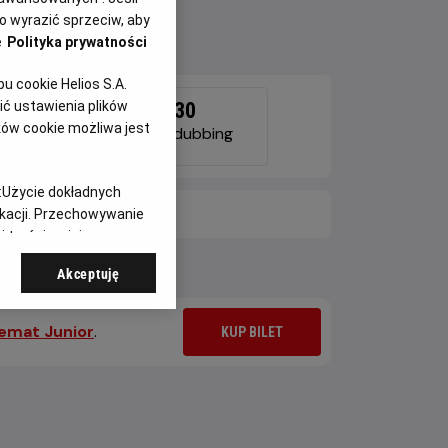
 wyrazić sprzeciw, aby
e
Polityka prywatności
 cookie Helios S.A.
ć ustawienia plików
15:15
17:30
ków cookie możliwa jest
2D, dubbing
2D, dubbing
:
Użycie dokładnych
ikacji. Przechowywanie
E DNI
 treści, opinie
Akceptuję
Temat Junior
.
KUP BILET