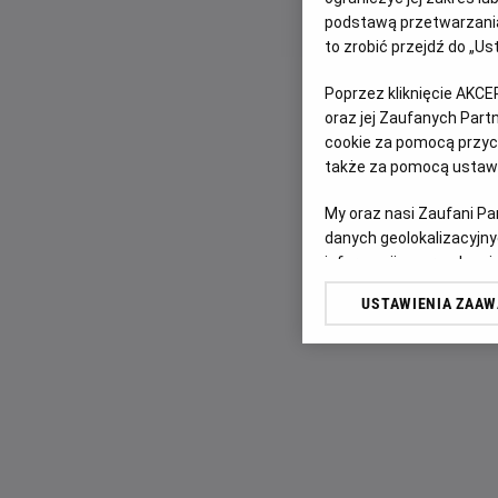
podstawą przetwarzania
to zrobić przejdź do „
Poprzez kliknięcie AKCE
oraz jej Zaufanych Par
cookie za pomocą przyci
także za pomocą ustawi
My oraz nasi Zaufani P
danych geolokalizacyjny
informacji na urządzeniu
odbiorców i ulepszanie u
USTAWIENIA ZAA
Lista Zaufanych Partn