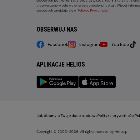
osobowych jest Helios S.A. z siedzibą w Łodzi (90-318) przy ul. Sie
przetwarzane w celu wykonania zamówionej usługi. Więcej informa
osobowych znajduje się w
Polityce Prywatności
.
OBSERWUJ NAS
Facebook
Instagram
YouTube
APLIKACJE HELIOS
Jak dbamy o Twoje dane osobowe
Polityka prywatności
Po
Copyright © 2000-2026. All rights reserved by Helios.pl