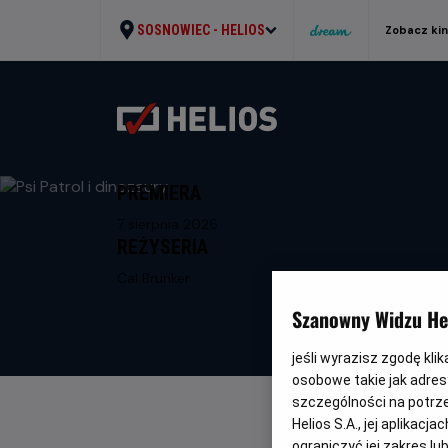
SOSNOWIEC -
HELIOS
Zobacz ki
PREMIERA
7 sierpnia 2026
REŻYSERIA
Cal Brunker
Szanowny Widzu Hel
jeśli wyrazisz zgodę kli
osobowe takie jak adresy
szczególności na potrz
Helios S.A., jej aplikac
ograniczyć jej zakres l