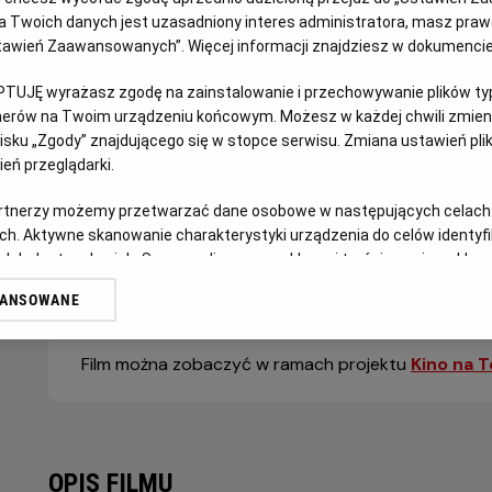
 Twoich danych jest uzasadniony interes administratora, masz prawo
Ustawień Zaawansowanych”. Więcej informacji znajdziesz w dokumenci
GODZINY SEANSÓW
DZISIAJ, 7 SIERPNIA 2026
DZISIAJ,
PTUJĘ wyrażasz zgodę na zainstalowanie i przechowywanie plików typu
7
tnerów na Twoim urządzeniu końcowym. Możesz w każdej chwili zmieni
10:00
12:15
13:00
SIERPNIA
sku „Zgody” znajdującego się w stopce serwisu. Zmiana ustawień pli
2D, dubbing
2D, dubbing
2D, dubbing
2026
eń przeglądarki.
artnerzy możemy przetwarzać dane osobowe w następujących celach
ch. Aktywne skanowanie charakterystyki urządzenia do celów identyf
POKAŻ KOLEJN
 lub dostęp do nich. Spersonalizowane reklamy i treści, pomiar reklam i
sług.
WANSOWANE
erów
Film można zobaczyć w ramach projektu
Kino na 
OPIS FILMU