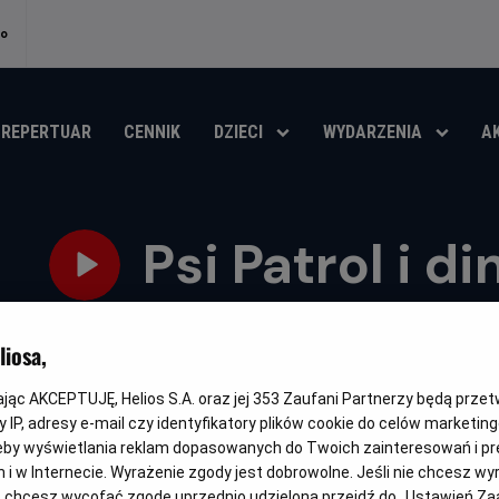
no
REPERTUAR
CENNIK
DZIECI
WYDARZENIA
A
Psi Patrol i d
Oryginalny
Gatunek
PAW Patrol: The Dino Movie
Animowany / Przygodowy
tytuł
iosa,
OBSERWUJ
kając AKCEPTUJĘ, Helios S.A. oraz jej
353
Zaufani Partnerzy będą prze
 IP, adresy e-mail czy identyfikatory plików cookie do celów marketin
eby wyświetlania reklam dopasowanych do Twoich zainteresowań i pr
jach i w Internecie. Wyrażenie zgody jest dobrowolne. Jeśli nie chcesz w
DUBBING
FAMILIJNY
PREMIERA
ub chcesz wycofać zgodę uprzednio udzieloną przejdź do „Ustawień Z