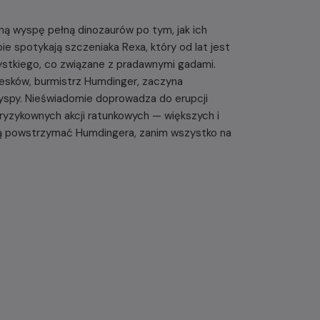
kalną wyspę pełną dinozaurów po tym, jak ich
e spotykają szczeniaka Rexa, który od lat jest
ystkiego, co związane z pradawnymi gadami.
iesków, burmistrz Humdinger, zaczyna
yspy. Nieświadomie doprowadza do erupcji
i ryzykownych akcji ratunkowych — większych i
szą powstrzymać Humdingera, zanim wszystko na