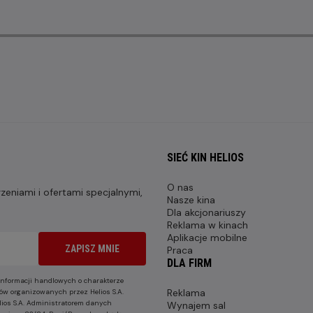
SIEĆ KIN HELIOS
O nas
eniami i ofertami specjalnymi,
Nasze kina
Dla akcjonariuszy
Reklama w kinach
Aplikacje mobilne
ZAPISZ MNIE
Praca
DLA FIRM
nformacji handlowych o charakterze
Reklama
ów organizowanych przez Helios S.A.
lios S.A. Administratorem danych
Wynajem sal