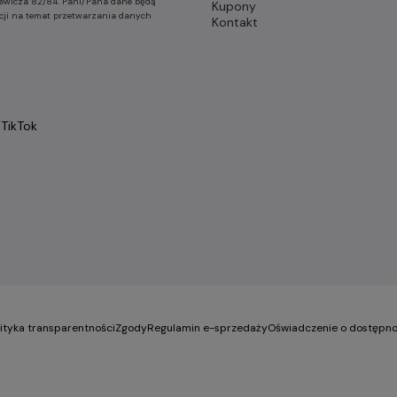
nkiewicza 82/84. Pani/Pana dane będą
Kupony
cji na temat przetwarzania danych
Kontakt
TikTok
lityka transparentności
Zgody
Regulamin e-sprzedaży
Oświadczenie o dostępno