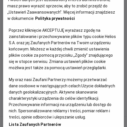
filmu
Supergirl
zostało zakończone.
masz prawo wyrazić sprzeciw, aby to zrobić przejdź do
„Ustawień Zaawansowanych”. Więcej informacji znajdziesz
Dziękujemy za inspirujące historie i udział w zabawie.
w dokumencie
Polityka prywatności
Zgodnie z regulaminem konkursu zwycięzca zostanie
wyłoniony przez Komisję Konkursową i poinformowany
Poprzez kliknięcie AKCEPTUJĘ wyrażasz zgodę na
o wygranej w wiadomości prywatnej na Instagramie.
zainstalowanie i przechowywanie plików typu cookie Helios
S.A. oraz jej Zaufanych Partnerów na Twoim urządzeniu
Zapraszamy do śledzenia naszych kolejnych
końcowym. Możesz w każdej chwili zmienić ustawienia
konkursów i wydarzeń.
plików cookie za pomocą przycisku „Zgody” znajdującego
się w stopce serwisu. Zmiana ustawień plików cookie
możliwa jest także za pomocą ustawień przeglądarki.
ZAŁĄCZNIKI
My oraz nasi Zaufani Partnerzy możemy przetwarzać
dane osobowe w następujących celach:
Użycie dokładnych
Regulamin konkursu „NIE KAŻDA SUPERGIRL NOSI
danych geolokalizacyjnych. Aktywne skanowanie
PELERYNĘ”
Format
PDF
, rozmiar pliku 1.68Kb
charakterystyki urządzenia do celów identyfikacji.
Przechowywanie informacji na urządzeniu lub dostęp do
nich. Spersonalizowane reklamy i treści, pomiar reklam i
treści, opinie odbiorców i ulepszanie usług.
Lista Zaufanych Partnerów