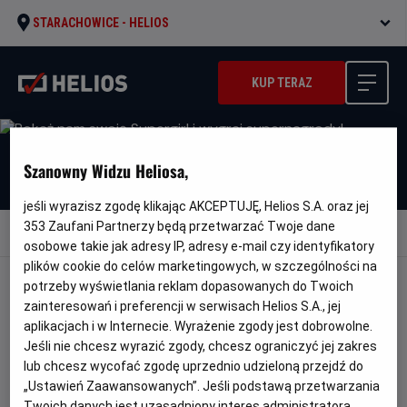
STARACHOWICE -
HELIOS
KUP TERAZ
Szanowny Widzu Heliosa,
jeśli wyrazisz zgodę klikając AKCEPTUJĘ, Helios S.A. oraz jej
353
Zaufani Partnerzy będą przetwarzać Twoje dane
Wróć do aktualności
osobowe takie jak adresy IP, adresy e-mail czy identyfikatory
plików cookie do celów marketingowych, w szczególności na
potrzeby wyświetlania reklam dopasowanych do Twoich
POKAŻ NAM SWOJĄ SUPERGIRL I
zainteresowań i preferencji w serwisach Helios S.A., jej
WYGRAJ SUPERNAGRODY!
aplikacjach i w Internecie. Wyrażenie zgody jest dobrowolne.
Jeśli nie chcesz wyrazić zgody, chcesz ograniczyć jej zakres
lub chcesz wycofać zgodę uprzednio udzieloną przejdź do
„Ustawień Zaawansowanych”. Jeśli podstawą przetwarzania
Przyjmowanie zgłoszeń do konkursu z okazji premiery
Twoich danych jest uzasadniony interes administratora,