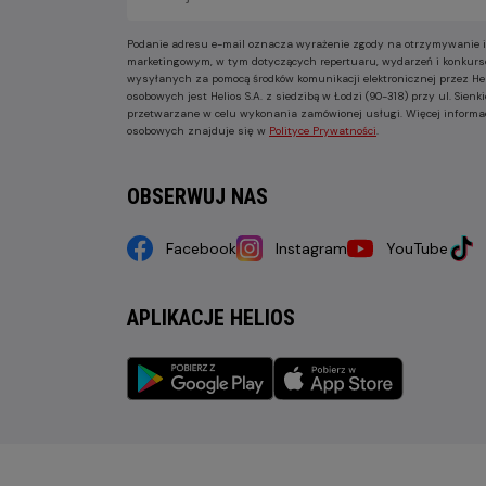
Podanie adresu e-mail oznacza wyrażenie zgody na otrzymywanie i
marketingowym, w tym dotyczących repertuaru, wydarzeń i konkurs
wysyłanych za pomocą środków komunikacji elektronicznej przez He
osobowych jest Helios S.A. z siedzibą w Łodzi (90-318) przy ul. Sie
przetwarzane w celu wykonania zamówionej usługi. Więcej informa
osobowych znajduje się w
Polityce Prywatności
.
OBSERWUJ NAS
Facebook
Instagram
YouTube
APLIKACJE HELIOS