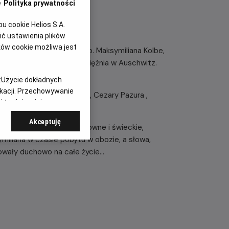
e
Polityka prywatności
 cookie Helios S.A.
ć ustawienia plików
ków cookie możliwa jest
wszechnie fakty z życia o. Maksymiliana Kolbe,
o oddaniu życia za współwięźnia w Auschwitz.
nii i we Włoszech.
:
Użycie dokładnych
ikacji. Przechowywanie
ktorzy: Adam Woronowicz , Cezary Pazura ,
 treści, opinie
r Orzechowski i inni.
Akceptuję
aksymiliana: osoby duchowne i świeckie,
ymiliana w czasie pobytu w obozie, a słowa,
owały duchowo na całe życie...