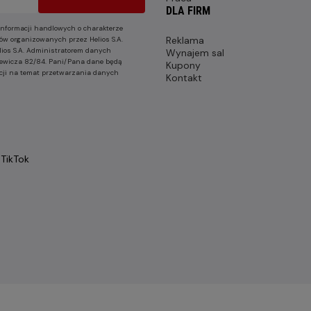
DLA FIRM
nformacji handlowych o charakterze
Reklama
ów organizowanych przez Helios S.A.
lios S.A. Administratorem danych
Wynajem sal
nkiewicza 82/84. Pani/Pana dane będą
Kupony
cji na temat przetwarzania danych
Kontakt
TikTok