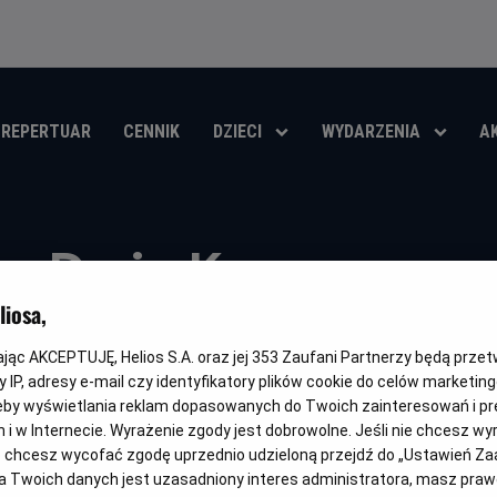
REPERTUAR
CENNIK
DZIECI
WYDARZENIA
A
Dwie Korony
iosa,
Gatunek
Minimalny
Czas
Kraj
Dokumentalny
Od 12 lat
91 min
Polska
wiek
trwania
i
kając AKCEPTUJĘ, Helios S.A. oraz jej
353
Zaufani Partnerzy będą prze
rok
OBSERWUJ
produkcji
 IP, adresy e-mail czy identyfikatory plików cookie do celów marketin
eby wyświetlania reklam dopasowanych do Twoich zainteresowań i pr
jach i w Internecie. Wyrażenie zgody jest dobrowolne. Jeśli nie chcesz w
ub chcesz wycofać zgodę uprzednio udzieloną przejdź do „Ustawień Z
 Twoich danych jest uzasadniony interes administratora, masz prawo
FILM POLSKI