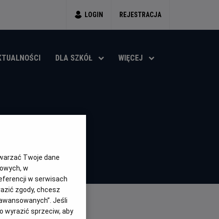
LOGIN
REJESTRACJA
KTUALNOŚCI
DLA SZKÓŁ
WIĘCEJ
twarzać Twoje dane
gowych, w
eferencji w serwisach
yrazić zgody, chcesz
aawansowanych”. Jeśli
 wyrazić sprzeciw, aby