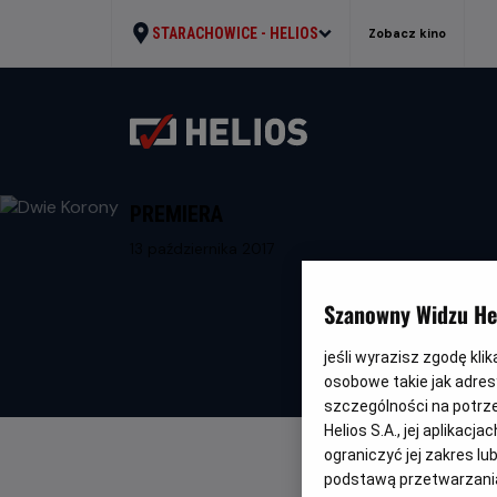
STARACHOWICE -
HELIOS
Zobacz kino
PREMIERA
13 października 2017
Szanowny Widzu Hel
jeśli wyrazisz zgodę kli
osobowe takie jak adresy
szczególności na potrz
Helios S.A., jej aplikac
ograniczyć jej zakres l
podstawą przetwarzania