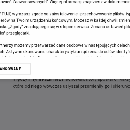
Ustawień Zaawansowanych”. Więcej informacji znajdziesz w dokumenci
OPIS FILMU
PTUJĘ wyrażasz zgodę na zainstalowanie i przechowywanie plików typu
tnerów na Twoim urządzeniu końcowym. Możesz w każdej chwili zmieni
sku „Zgody” znajdującego się w stopce serwisu. Zmiana ustawień pli
"Dwie korony"
to pierwszy film ukazujący nieznane dotąd po
eń przeglądarki.
począwszy od jego dzieciństwa, aż do heroicznej decyzji 
Zdjęcia dokumentalne zostały zrealizowane w Polsce, Japo
artnerzy możemy przetwarzać dane osobowe w następujących celach
ch. Aktywne skanowanie charakterystyki urządzenia do celów identyf
W warstwie fabularnej filmu występują znakomici polscy a
 lub dostęp do nich. Spersonalizowane reklamy i treści, pomiar reklam i
Maciej Musiał , Antoni Pawlicki , Dominika Figurska , Sławomi
sług.
WANSOWANE
W części dokumentalnej wypowiadają się znawcy życia o. M
erów
między innymi Kazimierz Piechowski, który spotkał o. Maks
które od niego wówczas usłyszał przemieniły go i ukierunk