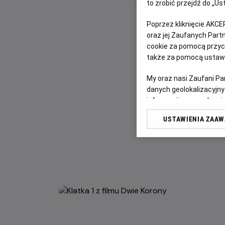
to zrobić przejdź do „
Poprzez kliknięcie AKCE
oraz jej Zaufanych Par
cookie za pomocą przyci
także za pomocą ustawi
My oraz nasi Zaufani P
danych geolokalizacyjny
informacji na urządzeniu
odbiorców i ulepszanie u
USTAWIENIA ZAA
Lista Zaufanych Partn