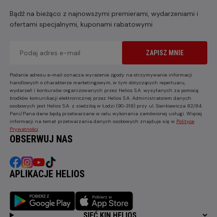
Bądź na bieżąco z najnowszymi premierami, wydarzeniami i
ofertami specjalnymi, kuponami rabatowymi
ZAPISZ MNIE
Podanie adresu e-mail oznacza wyrażenie zgody na otrzymywanie informacji
handlowych o charakterze marketingowym, w tym dotyczących repertuaru,
wydarzeń i konkursów organizowanych przez Helios S.A. wysyłanych za pomocą
środków komunikacji elektronicznej przez Helios S.A. Administratorem danych
osobowych jest Helios S.A. z siedzibą w Łodzi (90-318) przy ul. Sienkiewicza 82/84.
Pani/Pana dane będą przetwarzane w celu wykonania zamówionej usługi. Więcej
informacji na temat przetwarzania danych osobowych znajduje się w
Polityce
Prywatności
.
OBSERWUJ NAS
APLIKACJE HELIOS
SIEĆ KIN HELIOS