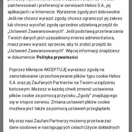
produkcji
zainteresowań i preferencji w serwisach Helios S.A., jej
aplikacjach i w Internecie. Wyrażenie zgody jest dobrowolne.
OBSERWUJ
Jeśli nie chcesz wyrazić zgody, chcesz ograniczyć jej zakres
lub chcesz wycofać zgodę uprzednio udzieloną przejdź do
„Ustawień Zaawansowanych”. Jeśli podstawą przetwarzania
WIĘCEJ SZCZEGÓŁÓW
PREMIERA
Twoich danych jest uzasadniony interes administratora,
7 sierpnia 2026
masz prawo wyrazić sprzeciw, aby to zrobić przejdź do
REŻYSERIA
GODZINY SEANSÓW
„Ustawień Zaawansowanych”. Więcej informacji znajdziesz
Eli Roth
w dokumencie
Polityka prywatności
JUTRO, 7 SIERPNIA 2026
JUTRO,
Poprzez kliknięcie AKCEPTUJĘ wyrażasz zgodę na
7
19:45
zainstalowanie i przechowywanie plików typu cookie Helios
SIERPNIA
S.A. oraz jej Zaufanych Partnerów na Twoim urządzeniu
2D, napisy
2026
końcowym. Możesz w każdej chwili zmienić ustawienia
plików cookie za pomocą przycisku „Zgody” znajdującego
się w stopce serwisu. Zmiana ustawień plików cookie
POKAŻ KOLEJNE DNI
możliwa jest także za pomocą ustawień przeglądarki.
My oraz nasi Zaufani Partnerzy możemy przetwarzać
dane osobowe w następujących celach:
Użycie dokładnych
OPIS FILMU