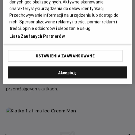
danych geolokalizacyjnych. Aktywne skanowanie
charakterystyki urządzenia do celów identyfikacji.
„Ice Cream Man” to najnowszy horror Eliego Rotha, twórcy
Przechowywanie informacji na urządzeniu lub dostęp do
takich filmów jak „Hostel”, „Cabin Fever” i „Thanksgiving”.
nich. Spersonalizowane reklamy i treści, pomiar reklam i
Pomysł dojrzewał w jego głowie ponad 20 lat, zanim w
treści, opinie odbiorców i ulepszanie usług.
końcu został zrealizowany w ramach nowej wytwórni
Lista Zaufanych Partnerów
horrorów reżysera, The Horror Section. Prawa do
międzynarodowej dystrybucji filmu nabyło studio Sixth
Dimension należące do Studiocanal.
USTAWIENIA ZAAWANSOWANE
Akcja filmu toczy się w idyllicznym, letnim miasteczku,
Akceptuję
które pogrąża się w chaosie, gdy sprzedawca lodów
zaczyna serwować dzieciom słodkie przysmaki o
przerażających skutkach.