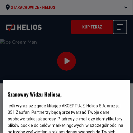
STARACHOWICE -
HELIOS
KUP TERAZ
Szanowny Widzu Heliosa,
NAPISY
PREMIERA
Ice Cream Man
jeśli wyrazisz zgodę klikając AKCEPTUJĘ, Helios S.A. oraz jej
351
Zaufani Partnerzy będą przetwarzać Twoje dane
Oryginalny
Gatunek
Minimalny
Ice Cream Man
Horror
Od 15 lat
osobowe takie jak adresy IP, adresy e-mail czy identyfikatory
tytuł
Czas
Kraj
wiek
87 min
USA (2026)
plików cookie do celów marketingowych, w szczególności na
trwania
i
rok
potrzeby wyświetlania reklam dopasowanych do Twoich