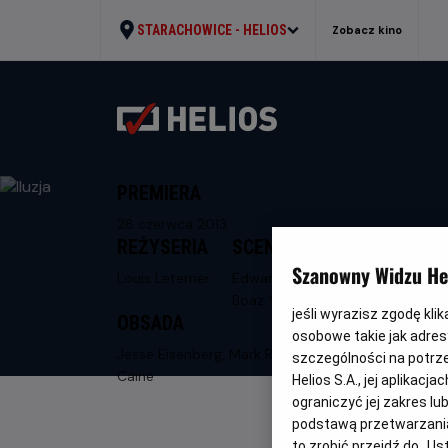
STARACHOWICE -
HELIOS
Zobacz kino
PREMIERA
28 czerwca 2013
REŻYSERIA
SCENARIUSZ
Szanowny Widzu Hel
Louis Leterrier
Edward Ricourt,
Boaz Yakin
jeśli wyrazisz zgodę kli
OBSADA
osobowe takie jak adresy
Jesse Eisenberg, Mark Ruffalo, Michael
szczególności na potrz
Caine
Helios S.A., jej aplikac
ograniczyć jej zakres l
podstawą przetwarzania
to zrobić przejdź do „