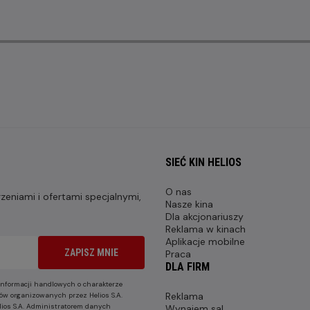
SIEĆ KIN HELIOS
O nas
eniami i ofertami specjalnymi,
Nasze kina
Dla akcjonariuszy
Reklama w kinach
Aplikacje mobilne
ZAPISZ MNIE
Praca
DLA FIRM
nformacji handlowych o charakterze
Reklama
ów organizowanych przez Helios S.A.
lios S.A. Administratorem danych
Wynajem sal