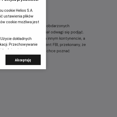
 cookie Helios S.A.
ć ustawienia plików
ków cookie możliwa jest
ajbardziej utalentowanych, obdarzonych
 którego nikt dotąd nie miał odwagi się podjąć.
ują bank znajdujący się na innym kontynencie, a
:
Użycie dokładnych
pem iluzjonistów rusza agent FBI, przekonany, że
ikacji. Przechowywanie
 treści, opinie
 jedynym człowiekiem, który chce poznać
zprecedensowego planu.
Akceptuję