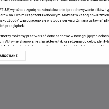
PTUJĘ wyrażasz zgodę na zainstalowanie i przechowywanie plików typu
OPIS FILMU
tnerów na Twoim urządzeniu końcowym. Możesz w każdej chwili zmieni
sku „Zgody” znajdującego się w stopce serwisu. Zmiana ustawień pli
Istniejąca od wieków tajna organizacja OKO zbiera ekipę n
eń przeglądarki.
niezwykłymi umiejętnościami iluzjonistów i powierza im cel,
O grupie robi się głośno po spektaklu, podczas którego rab
artnerzy możemy przetwarzać dane osobowe w następujących celach
miliony przelewają na konta ludzi obecnych na widowni. Tro
ch. Aktywne skanowanie charakterystyki urządzenia do celów identyf
 lub dostęp do nich. Spersonalizowane reklamy i treści, pomiar reklam i
za ich działalnością musi kryć się coś więcej. Nie jest on
sług.
tajemnicę grupy, która przygotowuje się do realizacji be
WANSOWANE
erów