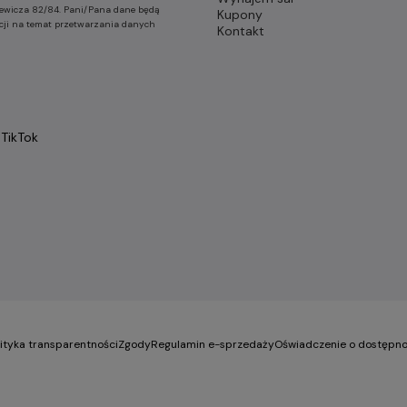
nkiewicza 82/84. Pani/Pana dane będą
Kupony
cji na temat przetwarzania danych
Kontakt
TikTok
lityka transparentności
Zgody
Regulamin e-sprzedaży
Oświadczenie o dostępno