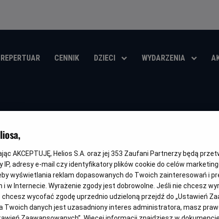
REPERTUAR
CENNIK
DZIECI
WYDARZENIA
A
Iluzja
iosa,
Oryginalny
Gatunek
Minimalny
Czas
Kraj
Now You see Me
Thriller
Od 13 lat
115 min
Francja,
tytuł
wiek
trwania
i
kając AKCEPTUJĘ, Helios S.A. oraz jej
353
Zaufani Partnerzy będą prze
rok
OBSERWUJ
 IP, adresy e-mail czy identyfikatory plików cookie do celów marketin
produkcj
eby wyświetlania reklam dopasowanych do Twoich zainteresowań i pr
jach i w Internecie. Wyrażenie zgody jest dobrowolne. Jeśli nie chcesz w
ub chcesz wycofać zgodę uprzednio udzieloną przejdź do „Ustawień Z
 Twoich danych jest uzasadniony interes administratora, masz prawo
NAPISY
Ustawień Zaawansowanych”. Więcej informacji znajdziesz w dokumenci