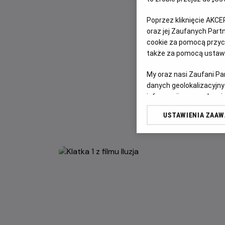
Poprzez kliknięcie AKCE
oraz jej Zaufanych Par
cookie za pomocą przyci
także za pomocą ustawi
My oraz nasi Zaufani P
danych geolokalizacyjny
informacji na urządzeniu
odbiorców i ulepszanie u
USTAWIENIA ZAA
Lista Zaufanych Partn