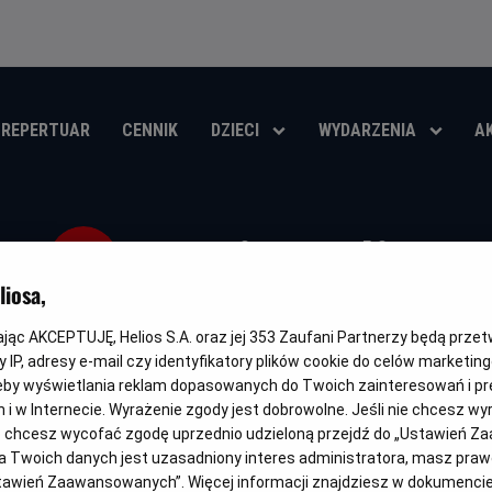
REPERTUAR
CENNIK
DZIECI
WYDARZENIA
A
Koniec ulicy
iosa,
Oryginalny
Gatunek
The End of Oak Street
Thriller / Przygodowy / Akcja / Sci
tytuł
kając AKCEPTUJĘ, Helios S.A. oraz jej
353
Zaufani Partnerzy będą prze
 IP, adresy e-mail czy identyfikatory plików cookie do celów marketin
OBSERWUJ
eby wyświetlania reklam dopasowanych do Twoich zainteresowań i pr
jach i w Internecie. Wyrażenie zgody jest dobrowolne. Jeśli nie chcesz w
ub chcesz wycofać zgodę uprzednio udzieloną przejdź do „Ustawień Z
 Twoich danych jest uzasadniony interes administratora, masz prawo
Ustawień Zaawansowanych”. Więcej informacji znajdziesz w dokumenci
WKRÓTCE