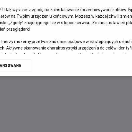
PTUJĘ wyrażasz zgodę na zainstalowanie i przechowywanie plików typu
OPIS FILMU
tnerów na Twoim urządzeniu końcowym. Możesz w każdej chwili zmieni
sku „Zgody” znajdującego się w stopce serwisu. Zmiana ustawień pli
Wskutek tajemniczego wydarzenia ulica Dębowa zostaje od
eń przeglądarki.
nieznane miejsce. Tam, w zupełnie obcej okolicy, rodzina Pl
artnerzy możemy przetwarzać dane osobowe w następujących celach
musi trzymać się razem.
ch. Aktywne skanowanie charakterystyki urządzenia do celów identyf
 lub dostęp do nich. Spersonalizowane reklamy i treści, pomiar reklam i
sług.
WANSOWANE
erów