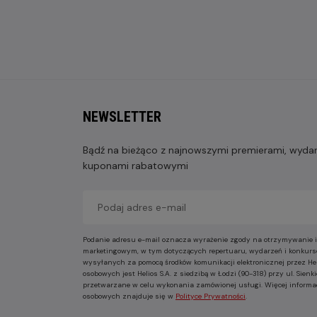
NEWSLETTER
Bądź na bieżąco z najnowszymi premierami, wydarz
kuponami rabatowymi
Podanie adresu e-mail oznacza wyrażenie zgody na otrzymywanie i
marketingowym, w tym dotyczących repertuaru, wydarzeń i konkurs
wysyłanych za pomocą środków komunikacji elektronicznej przez He
osobowych jest Helios S.A. z siedzibą w Łodzi (90-318) przy ul. Sie
przetwarzane w celu wykonania zamówionej usługi. Więcej informa
osobowych znajduje się w
Polityce Prywatności
.