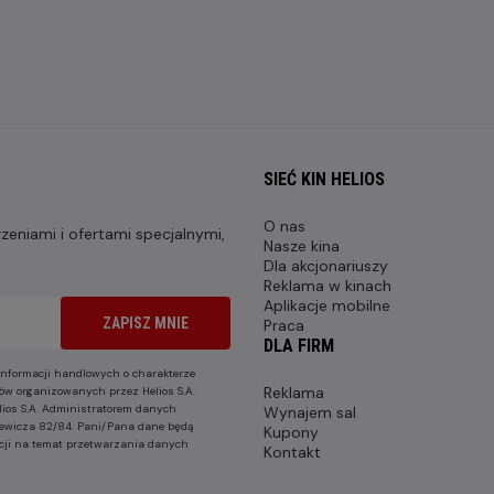
SIEĆ KIN HELIOS
O nas
eniami i ofertami specjalnymi,
Nasze kina
Dla akcjonariuszy
Reklama w kinach
Aplikacje mobilne
ZAPISZ MNIE
Praca
DLA FIRM
nformacji handlowych o charakterze
Reklama
ów organizowanych przez Helios S.A.
lios S.A. Administratorem danych
Wynajem sal
nkiewicza 82/84. Pani/Pana dane będą
Kupony
cji na temat przetwarzania danych
Kontakt