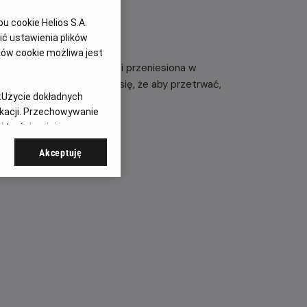
 cookie Helios S.A.
ć ustawienia plików
ków cookie możliwa jest
dzielona od przedmieść i przeniesiona w
attów szybko przekonuje się, że ​​aby przetrwać,
:
Użycie dokładnych
ikacji. Przechowywanie
 treści, opinie
Akceptuję