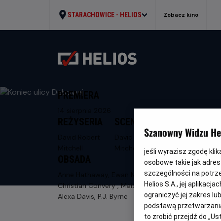
STARACHOWICE -
HELIOS
Zobacz kino
PREMIERA
14 sierpnia 2026
REŻYSERIA
SCENARIUSZ
Szanowny Widzu Hel
David Robert
David Robert
Mitchell
Mitchell
jeśli wyrazisz zgodę kli
OBSADA
osobowe takie jak adresy
szczególności na potrz
Anne Hathaway, Ewan McGregor,
Helios S.A., jej aplikac
Christian Convery , Maisy Stella, Jordan
ograniczyć jej zakres l
Alexa Davis, P.J. Byrne
podstawą przetwarzania
to zrobić przejdź do „