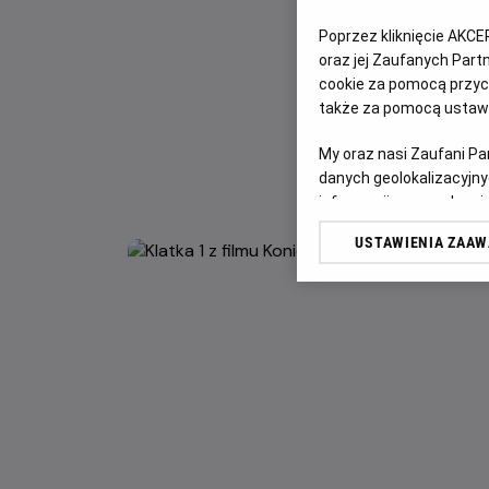
Poprzez kliknięcie AKCE
oraz jej Zaufanych Par
cookie za pomocą przyci
także za pomocą ustawi
My oraz nasi Zaufani P
danych geolokalizacyjny
informacji na urządzeniu
odbiorców i ulepszanie u
USTAWIENIA ZAA
Lista Zaufanych Partn