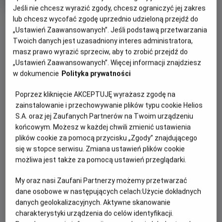
OCENA HELIOS
rok
Jeśli nie chcesz wyrazić zgody, chcesz ograniczyć jej zakres
produkcji
lub chcesz wycofać zgodę uprzednio udzieloną przejdź do
OBSERWUJ
„Ustawień Zaawansowanych”. Jeśli podstawą przetwarzania
Twoich danych jest uzasadniony interes administratora,
masz prawo wyrazić sprzeciw, aby to zrobić przejdź do
WIĘCEJ SZCZEGÓŁÓW
PREMIERA
„Ustawień Zaawansowanych”. Więcej informacji znajdziesz
15 maja 2026
w dokumencie
Polityka prywatności
REŻYSERIA
SCENARIUSZ
OPIS FILMU
Poprzez kliknięcie AKCEPTUJĘ wyrażasz zgodę na
Benjamin Mousquet
Dave Collard
zainstalowanie i przechowywanie plików typu cookie Helios
Gdy wyjątkowy pół kurczak, pół zając odkrywa, że nie jest
S.A. oraz jej Zaufanych Partnerów na Twoim urządzeniu
sam i ma siostrę, a cały gatunek kurozająców potrzebuje
końcowym. Możesz w każdej chwili zmienić ustawienia
ratunku, wyrusza w ryzykowną podróż do legendarnej
plików cookie za pomocą przycisku „Zgody” znajdującego
Świątyni Świstaka. Tylko ukryta tam moc może odmienić
się w stopce serwisu. Zmiana ustawień plików cookie
ich los. Przed nim niebezpieczna droga, przeciwnicy gotowi
możliwa jest także za pomocą ustawień przeglądarki.
na wszystko i decyzja, która będzie wymagała prawdziwej
odwagi. Na szczęście nie jest sam: towarzyszą mu wierni
My oraz nasi Zaufani Partnerzy możemy przetwarzać
przyjaciele – nieco sarkastyczny żółw i przebojowa
dane osobowe w następujących celach:
Użycie dokładnych
danych geolokalizacyjnych. Aktywne skanowanie
skunksica. To pełna przygód i humoru opowieść o rodzinie,
charakterystyki urządzenia do celów identyfikacji.
przyjaźni i sile bycia sobą