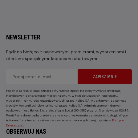
NEWSLETTER
Bądź na bieżąco z najnowszymi premierami, wydarzeniami i
ofertami specjalnymi, kuponami rabatowymi
ZAPISZ MNIE
Podanie adresu e-mail oznacza wyrażenie zgody na otrzymywanie informacji
handlowych o charakterze marketingowym, w tym dotyczących repertuaru,
wydarzeń i konkursów organizowanych przez Helios S.A. wysyłanych za pomocą
środków komunikacji elektronicznej przez Helios S.A. Administratorem danych
osobowych jest Helios S.A. z siedzibą w Łodzi (90-318) przy ul. Sienkiewicza 82/84.
Pani/Pana dane będą przetwarzane w celu wykonania zamówionej usługi. Więcej
informacji na temat przetwarzania danych osobowych znajduje się w
Polityce
Prywatności
.
OBSERWUJ NAS