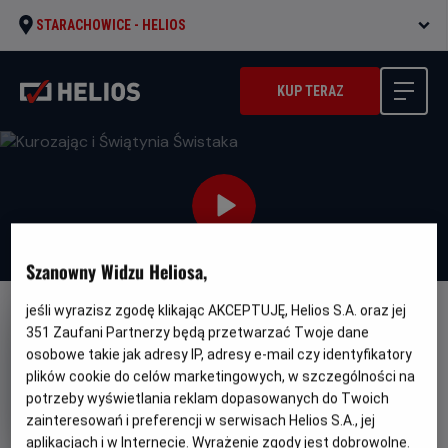
STARACHOWICE -
HELIOS
KUP TERAZ
Szanowny Widzu Heliosa,
jeśli wyrazisz zgodę klikając AKCEPTUJĘ, Helios S.A. oraz jej
DUBBING
351
Zaufani Partnerzy będą przetwarzać Twoje dane
Kurozając i Świątynia Świstaka
osobowe takie jak adresy IP, adresy e-mail czy identyfikatory
plików cookie do celów marketingowych, w szczególności na
Oryginalny
Gatune
Hopper et le secret de la marmotte
potrzeby wyświetlania reklam dopasowanych do Twoich
tytuł
Minimalny
Animowany
Od 7 lat
zainteresowań i preferencji w serwisach Helios S.A., jej
Czas
Kraj
wiek
88 min
Francja (2025)
trwania
i
6.7
aplikacjach i w Internecie. Wyrażenie zgody jest dobrowolne.