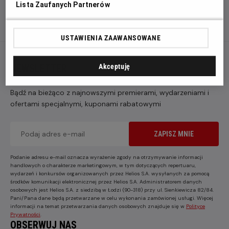
Lista Zaufanych Partnerów
USTAWIENIA ZAAWANSOWANE
NEWSLETTER
Akceptuję
Bądź na bieżąco z najnowszymi premierami, wydarzeniami i
ofertami specjalnymi, kuponami rabatowymi
ZAPISZ MNIE
Podanie adresu e-mail oznacza wyrażenie zgody na otrzymywanie informacji
handlowych o charakterze marketingowym, w tym dotyczących repertuaru,
wydarzeń i konkursów organizowanych przez Helios S.A. wysyłanych za pomocą
środków komunikacji elektronicznej przez Helios S.A. Administratorem danych
osobowych jest Helios S.A. z siedzibą w Łodzi (90-318) przy ul. Sienkiewicza 82/84.
Pani/Pana dane będą przetwarzane w celu wykonania zamówionej usługi. Więcej
informacji na temat przetwarzania danych osobowych znajduje się w
Polityce
Prywatności
.
OBSERWUJ NAS