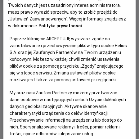
trwania
i
Twoich danych jest uzasadniony interes administratora,
rok
produkcji
masz prawo wyrazić sprzeciw, aby to zrobić przejdź do
OBSERWUJ
„Ustawień Zaawansowanych”. Więcej informacji znajdziesz
w dokumencie
Polityka prywatności
WIĘCEJ SZCZEGÓŁÓW
PREMIERA
Poprzez kliknięcie AKCEPTUJĘ wyrażasz zgodę na
7 maja 2026
zainstalowanie i przechowywanie plików typu cookie Helios
OPIS FILMU
S.A. oraz jej Zaufanych Partnerów na Twoim urządzeniu
końcowym. Możesz w każdej chwili zmienić ustawienia
plików cookie za pomocą przycisku „Zgody” znajdującego
Transmisja meczu Crystal Palace - Szachtar Donieck w
się w stopce serwisu. Zmiana ustawień plików cookie
ramach rozgrywek Ligi Konferencji UEFA.
możliwa jest także za pomocą ustawień przeglądarki.
My oraz nasi Zaufani Partnerzy możemy przetwarzać
ZAPROŚ ZNAJOMYCH
dane osobowe w następujących celach:
Użycie dokładnych
danych geolokalizacyjnych. Aktywne skanowanie
charakterystyki urządzenia do celów identyfikacji.
Przechowywanie informacji na urządzeniu lub dostęp do
nich. Spersonalizowane reklamy i treści, pomiar reklam i
Facebook
Messenger
WhatsApp
treści, opinie odbiorców i ulepszanie usług.