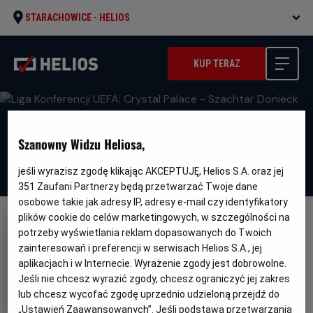
STARACHOWICE -
HELIOS
KUP TERAZ
Szanowny Widzu Heliosa,
jeśli wyrazisz zgodę klikając AKCEPTUJĘ, Helios S.A. oraz jej
351
Zaufani Partnerzy będą przetwarzać Twoje dane
osobowe takie jak adresy IP, adresy e-mail czy identyfikatory
plików cookie do celów marketingowych, w szczególności na
FILM POLSKI
potrzeby wyświetlania reklam dopasowanych do Twoich
Liga Konferencji UEFA: Crystal
zainteresowań i preferencji w serwisach Helios S.A., jej
aplikacjach i w Internecie. Wyrażenie zgody jest dobrowolne.
Palace - Szachtar Donieck
Jeśli nie chcesz wyrazić zgody, chcesz ograniczyć jej zakres
Gatunek
Sportowy
lub chcesz wycofać zgodę uprzednio udzieloną przejdź do
Czas
Kraj
150 min
Polska
„Ustawień Zaawansowanych”. Jeśli podstawą przetwarzania