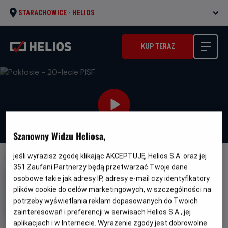
STARACHOWICE -
HELIOS
KUP TERAZ
Szanowny Widzu Heliosa,
jeśli wyrazisz zgodę klikając AKCEPTUJĘ, Helios S.A. oraz jej
FILM POLSKI
351
Zaufani Partnerzy będą przetwarzać Twoje dane
osobowe takie jak adresy IP, adresy e-mail czy identyfikatory
Pokłosie - 20-lecie PISF
plików cookie do celów marketingowych, w szczególności na
Oryginalny
Gatunek
Minimalny
Pokłosie
Dramat
Od 15 lat
potrzeby wyświetlania reklam dopasowanych do Twoich
tytuł
Czas
Kraj
wiek
102 min
Polska
zainteresowań i preferencji w serwisach Helios S.A., jej
trwania
i
aplikacjach i w Internecie. Wyrażenie zgody jest dobrowolne.
rok