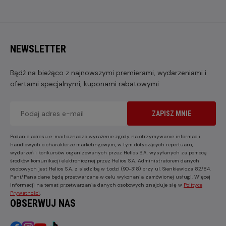
NEWSLETTER
Bądź na bieżąco z najnowszymi premierami, wydarzeniami i
ofertami specjalnymi, kuponami rabatowymi
ZAPISZ MNIE
Podanie adresu e-mail oznacza wyrażenie zgody na otrzymywanie informacji
handlowych o charakterze marketingowym, w tym dotyczących repertuaru,
wydarzeń i konkursów organizowanych przez Helios S.A. wysyłanych za pomocą
środków komunikacji elektronicznej przez Helios S.A. Administratorem danych
osobowych jest Helios S.A. z siedzibą w Łodzi (90-318) przy ul. Sienkiewicza 82/84.
Pani/Pana dane będą przetwarzane w celu wykonania zamówionej usługi. Więcej
informacji na temat przetwarzania danych osobowych znajduje się w
Polityce
Prywatności
.
OBSERWUJ NAS