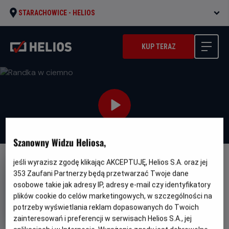
STARACHOWICE -
HELIOS
KUP TERAZ
Szanowny Widzu Heliosa,
jeśli wyrazisz zgodę klikając AKCEPTUJĘ, Helios S.A. oraz jej
NAPISY
353
Zaufani Partnerzy będą przetwarzać Twoje dane
Randka w ciemno
osobowe takie jak adresy IP, adresy e-mail czy identyfikatory
plików cookie do celów marketingowych, w szczególności na
Oryginalny
Gatunek
Woman of the Hour
Dramat / Kryminał
tytuł
Minimalny
potrzeby wyświetlania reklam dopasowanych do Twoich
Od 15 lat
Czas
wiek
Kraj
95 min
USA (2024)
zainteresowań i preferencji w serwisach Helios S.A., jej
trwania
i
6.8