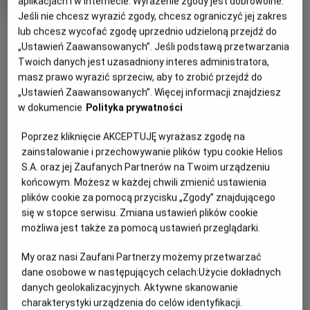
aplikacjach i w Internecie. Wyrażenie zgody jest dobrowolne.
OCENA HELIOS
rok
Jeśli nie chcesz wyrazić zgody, chcesz ograniczyć jej zakres
produkcji
OBSERWUJ
lub chcesz wycofać zgodę uprzednio udzieloną przejdź do
„Ustawień Zaawansowanych”. Jeśli podstawą przetwarzania
Twoich danych jest uzasadniony interes administratora,
WIĘCEJ SZCZEGÓŁÓW
masz prawo wyrazić sprzeciw, aby to zrobić przejdź do
PREMIERA
„Ustawień Zaawansowanych”. Więcej informacji znajdziesz
11 października 2024
w dokumencie
Polityka prywatności
REŻYSERIA
SCENARIUSZ
OPIS FILMU
Anna Kendrick
Ian MacAllister McDonald
Poprzez kliknięcie AKCEPTUJĘ wyrażasz zgodę na
OBSADA
Młoda i obiecująca aktorka Cheryl chce rozkręcić swoją
zainstalowanie i przechowywanie plików typu cookie Helios
karierę, ale póki co jedyną propozycją dla niej jest udział w
S.A. oraz jej Zaufanych Partnerów na Twoim urządzeniu
Anna Kendrick, Tony Hale, Kelley Jakle
końcowym. Możesz w każdej chwili zmienić ustawienia
programie randkowym „The Dating Game”. Z braku innych
plików cookie za pomocą przycisku „Zgody” znajdującego
opcji decyduje się wziąć w nim udział. Jednym z trzech
się w stopce serwisu. Zmiana ustawień plików cookie
uczestników programu jest przystojny Rodney Alcala,
możliwa jest także za pomocą ustawień przeglądarki.
którego ujmujący sposób bycia i inteligentne odpowiedzi
bardzo podobają się Cheryl. Dziewczyna jednak nie wie, że
My oraz nasi Zaufani Partnerzy możemy przetwarzać
atrakcyjny i pozornie łagodny mężczyzna jest tak
dane osobowe w następujących celach:
Użycie dokładnych
naprawdę psychopatycznym mordercą z obsesją na
danych geolokalizacyjnych. Aktywne skanowanie
punkcie młodych i naiwnych kobiet. Kiedy oboje spotykają
charakterystyki urządzenia do celów identyfikacji.