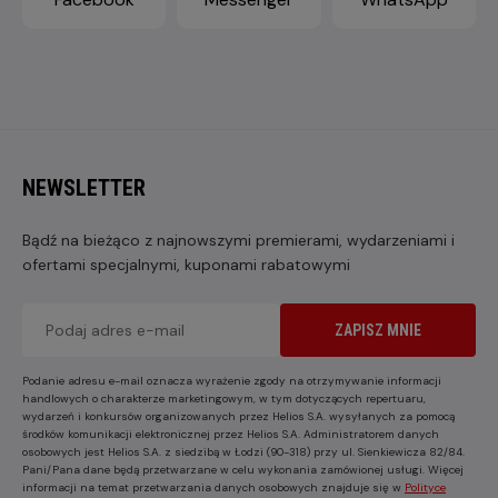
NEWSLETTER
Bądź na bieżąco z najnowszymi premierami, wydarzeniami i
ofertami specjalnymi, kuponami rabatowymi
ZAPISZ MNIE
Podanie adresu e-mail oznacza wyrażenie zgody na otrzymywanie informacji
handlowych o charakterze marketingowym, w tym dotyczących repertuaru,
wydarzeń i konkursów organizowanych przez Helios S.A. wysyłanych za pomocą
środków komunikacji elektronicznej przez Helios S.A. Administratorem danych
osobowych jest Helios S.A. z siedzibą w Łodzi (90-318) przy ul. Sienkiewicza 82/84.
Pani/Pana dane będą przetwarzane w celu wykonania zamówionej usługi. Więcej
informacji na temat przetwarzania danych osobowych znajduje się w
Polityce