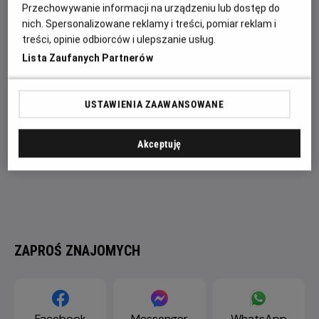
się studiu – Alcala jest właśnie u szczytu swojej krwawej
Przechowywanie informacji na urządzeniu lub dostęp do
„kariery”.
nich. Spersonalizowane reklamy i treści, pomiar reklam i
treści, opinie odbiorców i ulepszanie usług.
Lista Zaufanych Partnerów
USTAWIENIA ZAAWANSOWANE
Akceptuję
ZAPROŚ ZNAJOMYCH
Facebook
Messenger
WhatsApp