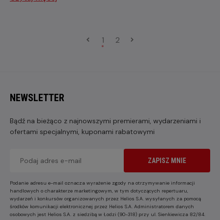
1
2
NEWSLETTER
Bądź na bieżąco z najnowszymi premierami, wydarzeniami i
ofertami specjalnymi, kuponami rabatowymi
ZAPISZ MNIE
Podanie adresu e-mail oznacza wyrażenie zgody na otrzymywanie informacji
handlowych o charakterze marketingowym, w tym dotyczących repertuaru,
wydarzeń i konkursów organizowanych przez Helios S.A. wysyłanych za pomocą
środków komunikacji elektronicznej przez Helios S.A. Administratorem danych
osobowych jest Helios S.A. z siedzibą w Łodzi (90-318) przy ul. Sienkiewicza 82/84.