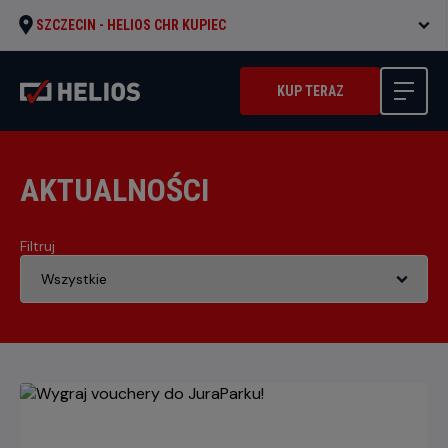
SZCZECIN -
HELIOS CHR KUPIEC
KUP TERAZ
AKTUALNOŚCI
Filtruj