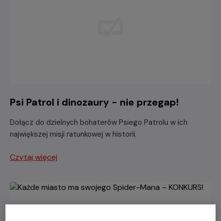
Psi Patrol i dinozaury - nie przegap!
Dołącz do dzielnych bohaterów Psiego Patrolu w ich
największej misji ratunkowej w historii.
Czytaj więcej