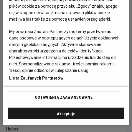
plików cookie za pomocą przycisku „Zgody” znajdującego
się w stopce serwisu. Zmiana ustawień plików cookie
możliwa jest także za pomocą ustawień przeglądarki.
My oraz nasi Zaufani Partnerzy możemy przetwarzać
dane osobowe w następujących celach:
Użycie dokładnych
danych geolokalizacyjnych. Aktywne skanowanie
charakterystyki urządzenia do celów identyfikacji.
Przechowywanie informacji na urządzeniu lub dostęp do
Gwiazdozbiór Psa - bilety już w
nich. Spersonalizowane reklamy i treści, pomiar reklam i
treści, opinie odbiorców i ulepszanie usług.
sprzedaży!
Lista Zaufanych Partnerów
Przeżyj emocjonującą historię o odwadze, przetrwaniu i
poszukiwaniu nadziei w postapokaliptycznym świecie.
USTAWIENIA ZAAWANSOWANE
Czytaj więcej
Akceptuję