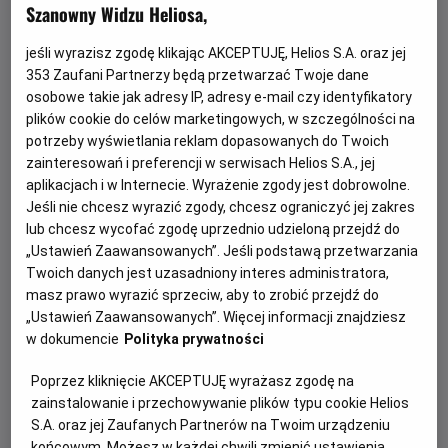
Szanowny Widzu Heliosa,
jeśli wyrazisz zgodę klikając AKCEPTUJĘ, Helios S.A. oraz jej
353
Zaufani Partnerzy będą przetwarzać Twoje dane
osobowe takie jak adresy IP, adresy e-mail czy identyfikatory
plików cookie do celów marketingowych, w szczególności na
potrzeby wyświetlania reklam dopasowanych do Twoich
zainteresowań i preferencji w serwisach Helios S.A., jej
Każde miasto ma swojego Spider-Mana –
aplikacjach i w Internecie. Wyrażenie zgody jest dobrowolne.
Jeśli nie chcesz wyrazić zgody, chcesz ograniczyć jej zakres
KONKURS!
lub chcesz wycofać zgodę uprzednio udzieloną przejdź do
„Ustawień Zaawansowanych”. Jeśli podstawą przetwarzania
Z okazji premiery filmu „Spider-Man: Całkiem nowy dzień”
Twoich danych jest uzasadniony interes administratora,
chcemy udowodnić, że każdy z nas może zostać Spider-
masz prawo wyrazić sprzeciw, aby to zrobić przejdź do
Manem w swoim otoczeniu.
„Ustawień Zaawansowanych”. Więcej informacji znajdziesz
w dokumencie
Polityka prywatności
Czytaj więcej
Poprzez kliknięcie AKCEPTUJĘ wyrażasz zgodę na
zainstalowanie i przechowywanie plików typu cookie Helios
S.A. oraz jej Zaufanych Partnerów na Twoim urządzeniu
końcowym. Możesz w każdej chwili zmienić ustawienia