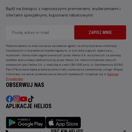
Bądź na bieżąco z najnowszymi premierami, wydarzeniami i
ofertami specjalnymi, kuponami rabatowymi
ZAPISZ MNIE
Podanie adresu e-mail oznacza wyrażenie zgody na otrzymywanie informacji
handlowych o charakterze marketingowym, w tym dotyczących repertuaru,
wydarzeń i konkursów organizowanych przez Helios S.A. wysyłanych za pomocą
środków komunikacji elektronicznej przez Helios S.A. Administratorem danych
osobowych jest Helios S.A. z siedzibą w Łodzi (90-318) przy ul. Sienkiewicza 82/84.
Pani/Pana dane będą przetwarzane w celu wykonania zamówionej usługi. Więcej
informacji na temat przetwarzania danych osobowych znajduje się w
Polityce
Prywatności
.
OBSERWUJ NAS
APLIKACJE HELIOS
SIEĆ KIN HELIOS