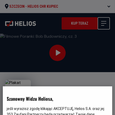
SZCZECIN -
HELIOS CHR KUPIEC
KUP TERAZ
Szanowny Widzu Heliosa,
Filmowe Poranki: Bob
jeśli wyrazisz zgodę klikając AKCEPTUJĘ, Helios S.A. oraz jej
Budowniczy, cz. 3
353
Zaufani Partnerzy będą przetwarzać Twoje dane