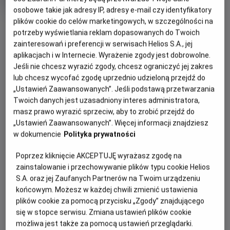
Gatunek
Animowany
osobowe takie jak adresy IP, adresy e-mail czy identyfikatory
Czas
85 min
OBSERWUJ
plików cookie do celów marketingowych, w szczególności na
trwania
potrzeby wyświetlania reklam dopasowanych do Twoich
zainteresowań i preferencji w serwisach Helios S.A., jej
OPIS WYDARZENIA
aplikacjach i w Internecie. Wyrażenie zgody jest dobrowolne.
Jeśli nie chcesz wyrazić zgody, chcesz ograniczyć jej zakres
Zapraszamy na kolejną porcję filmowych niespodzianek w
lub chcesz wycofać zgodę uprzednio udzieloną przejdź do
nowej odsłonie -
Filmowe Poranki: Bob Budowniczy, cz.
„Ustawień Zaawansowanych”. Jeśli podstawą przetwarzania
Twoich danych jest uzasadniony interes administratora,
3
, w niedzielę
19 lipca o godzinie 10:30.
masz prawo wyrazić sprzeciw, aby to zrobić przejdź do
Zaprezentujemy zestaw bajek:
„Ustawień Zaawansowanych”. Więcej informacji znajdziesz
w dokumencie
Polityka prywatności
Ważne zadanie Filipa
Dom na kółkach
Poprzez kliknięcie AKCEPTUJĘ wyrażasz zgodę na
Niespodzianka dla Marty
zainstalowanie i przechowywanie plików typu cookie Helios
Lodowate miasteczko
S.A. oraz jej Zaufanych Partnerów na Twoim urządzeniu
końcowym. Możesz w każdej chwili zmienić ustawienia
Superkoparka
plików cookie za pomocą przycisku „Zgody” znajdującego
Czas trwania pokazów: 55 minut
się w stopce serwisu. Zmiana ustawień plików cookie
możliwa jest także za pomocą ustawień przeglądarki.