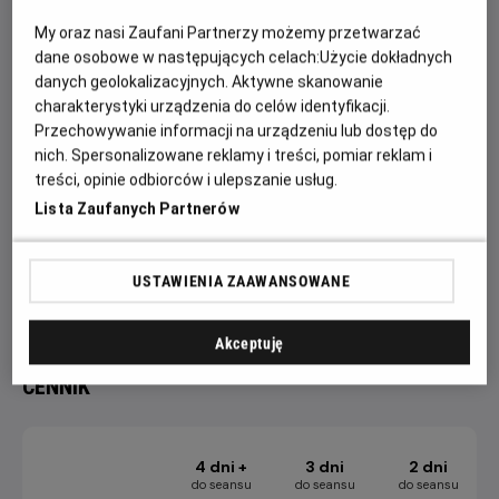
Bob Budowniczy to animowany serial dla dzieci. Jego akcja
toczy się na placu budowy. Główne postacie serialu to Bob
My oraz nasi Zaufani Partnerzy możemy przetwarzać
Budowniczy oraz jego przyjaciele: koparka, betoniarka,
dane osobowe w następujących celach:
Użycie dokładnych
buldożer, walec i dźwig. Bohaterowie: ludzie i maszyny –
danych geolokalizacyjnych. Aktywne skanowanie
charakterystyki urządzenia do celów identyfikacji.
darzą się wzajemnym szacunkiem udowadniając, że
Przechowywanie informacji na urządzeniu lub dostęp do
współpraca i pozytywne podejście pozwalają rozwiązać
nich. Spersonalizowane reklamy i treści, pomiar reklam i
każdy problem.
treści, opinie odbiorców i ulepszanie usług.
Projekcję Filmowych Poranków poprzedzają konkursy
Lista Zaufanych Partnerów
i zabawy na sali kinowej.
Więcej aktualności, konkursów i relacji fotograficznych
USTAWIENIA ZAAWANSOWANE
dostępnych jest na profilu FB Helios Dla Dzieci.
Akceptuję
CENNIK
4 dni +
3 dni
2 dni
do seansu
do seansu
do seansu