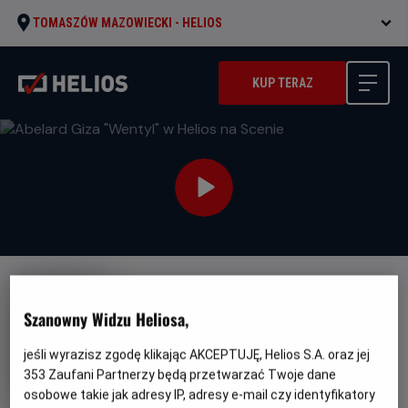
TOMASZÓW MAZOWIECKI -
HELIOS
KUP TERAZ
Szanowny Widzu Heliosa,
jeśli wyrazisz zgodę klikając AKCEPTUJĘ, Helios S.A. oraz jej
Abelard Giza "Wentyl" w Helios
353
Zaufani Partnerzy będą przetwarzać Twoje dane
na Scenie
osobowe takie jak adresy IP, adresy e-mail czy identyfikatory