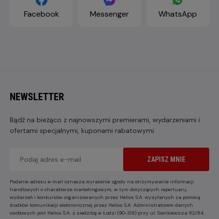
Facebook
Messenger
WhatsApp
NEWSLETTER
Bądź na bieżąco z najnowszymi premierami, wydarzeniami i
ofertami specjalnymi, kuponami rabatowymi
ZAPISZ MNIE
Podanie adresu e-mail oznacza wyrażenie zgody na otrzymywanie informacji
handlowych o charakterze marketingowym, w tym dotyczących repertuaru,
wydarzeń i konkursów organizowanych przez Helios S.A. wysyłanych za pomocą
środków komunikacji elektronicznej przez Helios S.A. Administratorem danych
osobowych jest Helios S.A. z siedzibą w Łodzi (90-318) przy ul. Sienkiewicza 82/84.