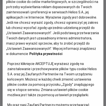
plików cookie do celów marketingowych, w szczególności na
Oryginalny
Gatunek
Abelard Giza "Wentyl" STAND UP
Stand-
tytuł
Minimalny
up
Od 15 lat
potrzeby wyświetlania reklam dopasowanych do Twoich
OBSERWUJ
Czas
wiek
115 min
zainteresowań i preferencji w serwisach Helios S.A., jej
trwania
aplikacjach i w Internecie. Wyrażenie zgody jest dobrowolne.
Jeśli nie chcesz wyrazić zgody, chcesz ograniczyć jej zakres
WIĘCEJ SZCZEGÓŁÓW
REŻYSERIA
SCENARIUSZ
lub chcesz wycofać zgodę uprzednio udzieloną przejdź do
OPIS WYDARZENIA
„Ustawień Zaawansowanych”. Jeśli podstawą przetwarzania
Sebastian Filipkowski
Abelard Giza
Twoich danych jest uzasadniony interes administratora,
OBSADA
masz prawo wyrazić sprzeciw, aby to zrobić przejdź do
WENTYL to siódmy solowy program stand-upowy
Abelard Giza, Janusz Pietruszka, Kuba Śliwka
„Ustawień Zaawansowanych”. Więcej informacji znajdziesz
Abelarda Gizy. Występy na żywo odbywały się od sierpnia
w dokumencie
Polityka prywatności
2024 roku do maja 2026 roku. Dziesięć lat po wydaniu
swojego pierwszego programu „Proteus Vulgaris”,
Poprzez kliknięcie AKCEPTUJĘ wyrażasz zgodę na
zarejestrowanego w warszawskiej Harendzie, Abelard
zainstalowanie i przechowywanie plików typu cookie Helios
postanowił wrócić na scenę kameralnego, klimatycznego
S.A. oraz jej Zaufanych Partnerów na Twoim urządzeniu
miejsca. Wybór padł na legendarny KIJ w Łodzi.
końcowym. Możesz w każdej chwili zmienić ustawienia
plików cookie za pomocą przycisku „Zgody” znajdującego
Nagranie programu odbyło się w pierwszej lokalizacji tego
się w stopce serwisu. Zmiana ustawień plików cookie
klubu. Podobnie jak podczas dwóch poprzednich tras,
możliwa jest także za pomocą ustawień przeglądarki.
również tym razem Abelardowi towarzyszyli znakomici
komicy – Kuba Śliwka i Janusz Pietruszka, których
My oraz nasi Zaufani Partnerzy możemy przetwarzać