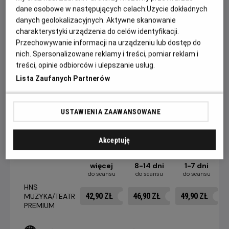
dane osobowe w następujących celach:
Użycie dokładnych
fragmenty występów będzie można zobaczyć także
danych geolokalizacyjnych. Aktywne skanowanie
podczas projekcji.
charakterystyki urządzenia do celów identyfikacji.
Przygotuj się ponad 100 minut doskonałej
Przechowywanie informacji na urządzeniu lub dostęp do
zabawy!
Tylko w kinach Helios.
nich. Spersonalizowane reklamy i treści, pomiar reklam i
treści, opinie odbiorców i ulepszanie usług.
Czas trwania: 105 minut
Lista Zaufanych Partnerów
CENNIK
USTAWIENIA ZAAWANSOWANE
Akceptuję
15 dni i
więcej
8-14 dni
1-7 dni
do seansu
do seansu
do seansu
HNS
42,90 ZŁ
46,90 ZŁ
49,90 ZŁ
MUZYKA/TEATR
PREMIUM