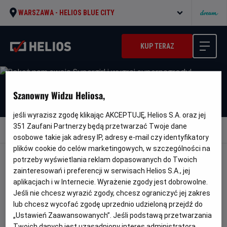
WARSZAWA -
HELIOS BLUE CITY
KUP TERAZ
Szanowny Widzu Heliosa,
jeśli wyrazisz zgodę klikając AKCEPTUJĘ, Helios S.A. oraz jej
351
Zaufani Partnerzy będą przetwarzać Twoje dane
Wróć do aktualności
osobowe takie jak adresy IP, adresy e-mail czy identyfikatory
plików cookie do celów marketingowych, w szczególności na
potrzeby wyświetlania reklam dopasowanych do Twoich
POKAŻ NAM SWOJĄ SUPERGIRL I
zainteresowań i preferencji w serwisach Helios S.A., jej
WYGRAJ SUPERNAGRODY!
aplikacjach i w Internecie. Wyrażenie zgody jest dobrowolne.
Jeśli nie chcesz wyrazić zgody, chcesz ograniczyć jej zakres
lub chcesz wycofać zgodę uprzednio udzieloną przejdź do
„Ustawień Zaawansowanych”. Jeśli podstawą przetwarzania
Przyjmowanie zgłoszeń do konkursu z okazji premiery
Twoich danych jest uzasadniony interes administratora,