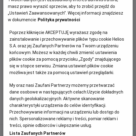
filmu
Supergirl
zostało zakończone.
masz prawo wyrazić sprzeciw, aby to zrobić przejdź do
„Ustawień Zaawansowanych”. Więcej informacji znajdziesz
Dziękujemy za inspirujące historie i udział w zabawie.
w dokumencie
Polityka prywatności
Zgodnie z regulaminem konkursu zwycięzca zostanie
wyłoniony przez Komisję Konkursową i poinformowany
Poprzez kliknięcie AKCEPTUJĘ wyrażasz zgodę na
o wygranej w wiadomości prywatnej na Instagramie.
zainstalowanie i przechowywanie plików typu cookie Helios
S.A. oraz jej Zaufanych Partnerów na Twoim urządzeniu
Zapraszamy do śledzenia naszych kolejnych
końcowym. Możesz w każdej chwili zmienić ustawienia
konkursów i wydarzeń.
plików cookie za pomocą przycisku „Zgody” znajdującego
się w stopce serwisu. Zmiana ustawień plików cookie
możliwa jest także za pomocą ustawień przeglądarki.
ZAŁĄCZNIKI
My oraz nasi Zaufani Partnerzy możemy przetwarzać
dane osobowe w następujących celach:
Użycie dokładnych
Regulamin konkursu „NIE KAŻDA SUPERGIRL NOSI
danych geolokalizacyjnych. Aktywne skanowanie
PELERYNĘ”
Format
PDF
, rozmiar pliku 1.68Kb
charakterystyki urządzenia do celów identyfikacji.
Przechowywanie informacji na urządzeniu lub dostęp do
nich. Spersonalizowane reklamy i treści, pomiar reklam i
treści, opinie odbiorców i ulepszanie usług.
Lista Zaufanych Partnerów