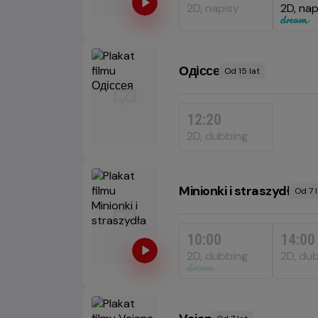
2D, napisy
2D, nap
Одіссея
Od 15 lat
Minimalny
wiek
12:20
2D, dubbing
Minionki i straszydła
Od 7 l
Mi
wi
10:00
14:00
2D, dubbing
2D, du