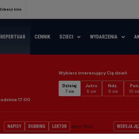
Zobacz kino
REPERTUAR
CENNIK
DZIECI
WYDARZENIA
A
Wybierz interesujący Cię dzień
Dzisiaj
Jutro
Ndz.
Pon
7 sie
8 sie
9 sie
10 si
godzinie 17:00
Język filmu
NAPISY
DUBBING
LEKTOR
WERSJA JĘ