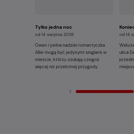
Tylko jedna noc
Konie
od 14 sierpnia 2026
od 14 s
Owen i pełna nadziei romantyczka
Wskute
Allie mogą być jedynymi singlami w
ulica 
mieście, którzy szukają czegoś
przedm
więcej niż przelotnej przygody.
miejsc
okolicy
przekon
musi t