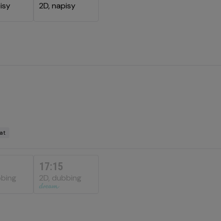
isy
2D, napisy
at
nimalny
ek
17:15
bbing
2D, dubbing