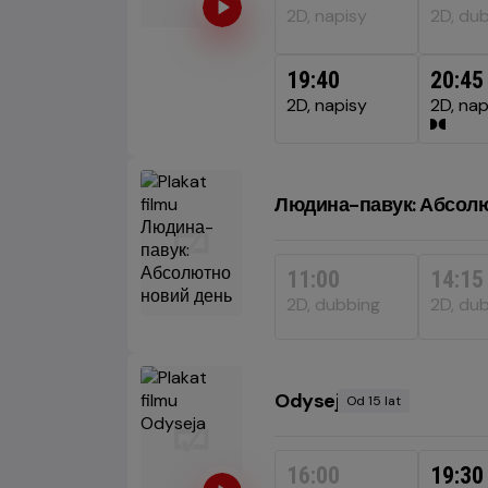
2D, napisy
2D, du
19:40
20:45
2D, napisy
2D, nap
Людина-павук: Абсолю
11:00
14:15
2D, dubbing
2D, du
Odyseja
Od 15 lat
Minimalny
wiek
16:00
19:30