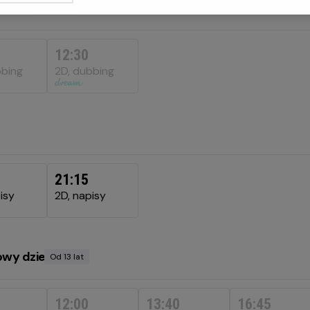
нофільм
Od 6 lat
Minimalny
wiek
12:30
bbing
2D, dubbing
ny
21:15
isy
2D, napisy
owy dzień
Od 13 lat
Minimalny
wiek
12:00
13:40
16:45