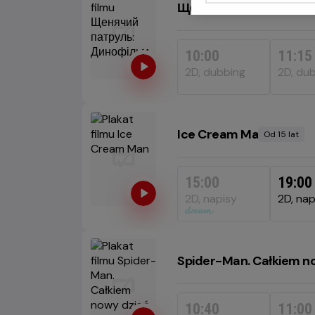
Щенячий патруль: Ди
10:00
11:15
2D, dubbing
2D, du
Ice Cream Man
Od 15 lat
Minimal
wiek
15:00
19:00
2D, napisy
2D, nap
Spider-Man. Całkiem n
10:40
11:00