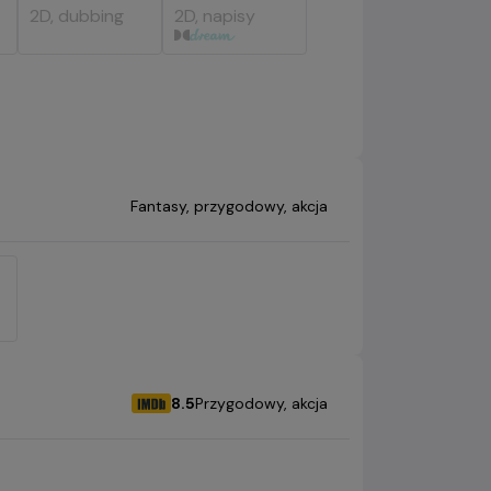
2D, dubbing
2D, napisy
Gatunek
Fantasy, przygodowy, akcja
Gatunek
8.5
Przygodowy, akcja
OCENA HELIOS