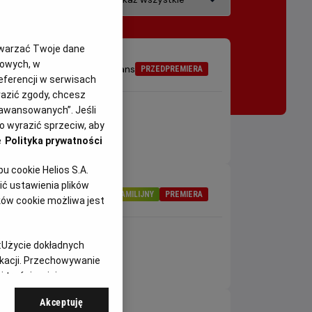
twarzać Twoje dane
gowych, w
Gatunek
Komedia, dramat, romans
PRZEDPREMIERA
eferencji w serwisach
yrazić zgody, chcesz
aawansowanych”. Jeśli
 wyrazić sprzeciw, aby
e
Polityka prywatności
 cookie Helios S.A.
ć ustawienia plików
Gatunek
Animowany
FAMILIJNY
PREMIERA
ków cookie możliwa jest
18:00
:
Użycie dokładnych
2D, dubbing
ikacji. Przechowywanie
 treści, opinie
Akceptuję