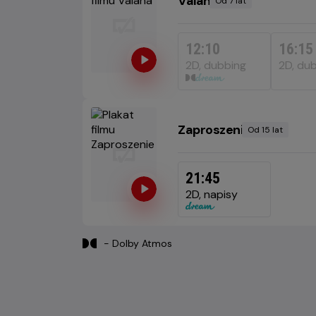
Vaiana
Od 7 lat
Minimalny
wiek
12:10
16:15
2D, dubbing
2D, du
Zaproszenie
Od 15 lat
Minimalny
wiek
21:45
2D, napisy
- Dolby Atmos