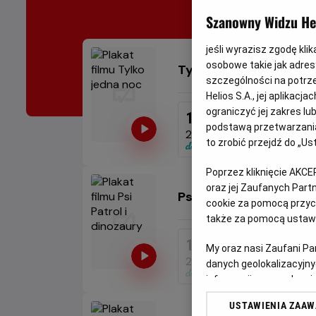
Szanowny Widzu Hel
jeśli wyrazisz zgodę kli
osobowe takie jak adresy
Tylko jedna noc
Od 15 lat
Minimal
szczególności na potrz
wiek
Helios S.A., jej aplikac
ograniczyć jej zakres l
19:15
podstawą przetwarzania
2D, napisy
to zrobić przejdź do „
Poprzez kliknięcie AKCE
oraz jej Zaufanych Par
Psi Patrol i dinozaury
Od 6 
M
cookie za pomocą przyci
w
także za pomocą ustawi
10:15
13:30
My oraz nasi Zaufani P
2D, dubbing
2D, du
danych geolokalizacyjny
informacji na urządzeniu
odbiorców i ulepszanie u
USTAWIENIA ZAA
Lista Zaufanych Partn