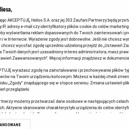
iosa,
kając AKCEPTUJĘ, Helios S.A. oraz jej
353
Zaufani Partnerzy będą prze
 IP, adresy e-mail czy identyfikatory plików cookie do celów marketin
ny
eby wyświetlania reklam dopasowanych do Twoich zainteresowań i pr
jach i w Internecie. Wyrażenie zgody jest dobrowolne. Jeśli nie chcesz w
ub chcesz wycofać zgodę uprzednio udzieloną przejdź do „Ustawień Z
 Twoich danych jest uzasadniony interes administratora, masz prawo
Ustawień Zaawansowanych”. Więcej informacji znajdziesz w dokumenci
PTUJĘ wyrażasz zgodę na zainstalowanie i przechowywanie plików typu
tnerów na Twoim urządzeniu końcowym. Możesz w każdej chwili zmieni
lat
inimalny
sku „Zgody” znajdującego się w stopce serwisu. Zmiana ustawień pli
iek
eń przeglądarki.
14:45
15:45
17:00
artnerzy możemy przetwarzać dane osobowe w następujących celach
bbing
2D, dubbing
2D, dubbing
2D, dubbing
ch. Aktywne skanowanie charakterystyki urządzenia do celów identyf
 lub dostęp do nich. Spersonalizowane reklamy i treści, pomiar reklam i
sług.
WANSOWANE
erów