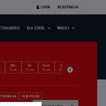
LOGIN
REJESTRACJA
KTUALNOŚCI
DLA SZKÓŁ
WIĘCEJ
.
Wt.
Śr.
Czw.
Pt.
Sob.
Ndz.
e
11 sie
12 sie
13 sie
14 sie
15 sie
16 sie
ZYKOWA UA
FILM POLSKI
Gatunek