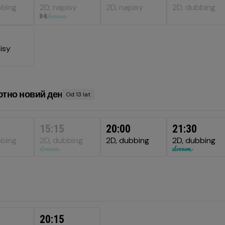
bbing
2D, napisy
2D, napisy
2D, dubbing
isy
тно новий день
Od 13 lat
Minimalny
wiek
15:15
20:00
21:30
bbing
2D, dubbing
2D, dubbing
2D, dubbing
20:15