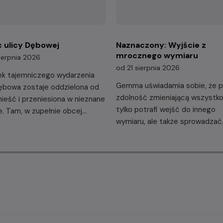
c ulicy Dębowej
Naznaczony: Wyjście z
mrocznego wymiaru
ierpnia 2026
od 21 sierpnia 2026
k tajemniczego wydarzenia
Gemma uświadamia sobie, że p
Dębowa zostaje oddzielona od
zdolność zmieniającą wszystko:
ieść i przeniesiona w nieznane
tylko potrafi wejść do innego
e. Tam, w zupełnie obcej
wymiaru, ale także sprowadzać
, rodzina Plattów szybko
stamtąd byty do świata
uje się, że ​​aby przetrwać,
rzeczywistego. Kiedy demony
rzymać się razem.
odkrywają jej moc, nasz świat s
się ich placem zabaw.