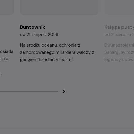
Buntownik
Księga pust
od 21 sierpnia 2026
od 21 sierpnia
Na środku oceanu, ochroniarz
Dwunastoletni
osiada
zamordowanego miliardera walczy z
Saharę, by roz
 nie
gangiem handlarzy ludźmi.
legendy opowi
taje