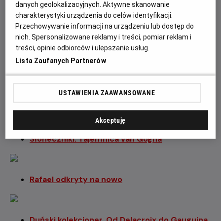
danych geolokalizacyjnych. Aktywne skanowanie
charakterystyki urządzenia do celów identyfikacji.
Młody Picasso
Przechowywanie informacji na urządzeniu lub dostęp do
nich. Spersonalizowane reklamy i treści, pomiar reklam i
treści, opinie odbiorców i ulepszanie usług.
Leonardo. Dzieła wszystkie
Lista Zaufanych Partnerów
USTAWIENIA ZAAWANSOWANE
Degas. Umiłowanie perfekcji
Akceptuję
Słoneczniki. Tajemnica van Gogha
Rafael odkryty na nowo
Duński kolekcjoner. Od Delacroix do Gauguina