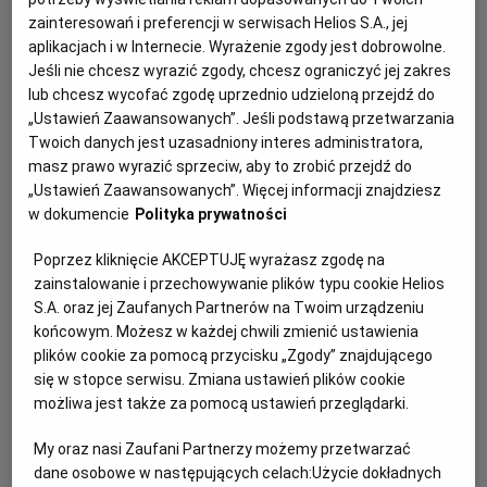
galerii sztuki czy obejrzenia najsłynniejszych sztuk
zainteresowań i preferencji w serwisach Helios S.A., jej
teatralnych - a to wszystko na wielkim, kinowym
aplikacjach i w Internecie. Wyrażenie zgody jest dobrowolne.
ekranie!
Jeśli nie chcesz wyrazić zgody, chcesz ograniczyć jej zakres
lub chcesz wycofać zgodę uprzednio udzieloną przejdź do
W projekcie pojawiać się będą opery, teatry, balety
„Ustawień Zaawansowanych”. Jeśli podstawą przetwarzania
oraz filmy dokumentalne o malarzach, muzykach. To
Twoich danych jest uzasadniony interes administratora,
propozycje dla najstarszych klas szkół podstawowych
masz prawo wyrazić sprzeciw, aby to zrobić przejdź do
oraz ponadpodstawowych jak i szkół muzycznych oraz
„Ustawień Zaawansowanych”. Więcej informacji znajdziesz
plastycznych.
w dokumencie
Polityka prywatności
Vermeer – Blisko mistrza
Poprzez kliknięcie AKCEPTUJĘ wyrażasz zgodę na
zainstalowanie i przechowywanie plików typu cookie Helios
S.A. oraz jej Zaufanych Partnerów na Twoim urządzeniu
końcowym. Możesz w każdej chwili zmienić ustawienia
Goya – Śladami mistrza
plików cookie za pomocą przycisku „Zgody” znajdującego
się w stopce serwisu. Zmiana ustawień plików cookie
możliwa jest także za pomocą ustawień przeglądarki.
Hopper. Amerykańska love story
My oraz nasi Zaufani Partnerzy możemy przetwarzać
dane osobowe w następujących celach:
Użycie dokładnych