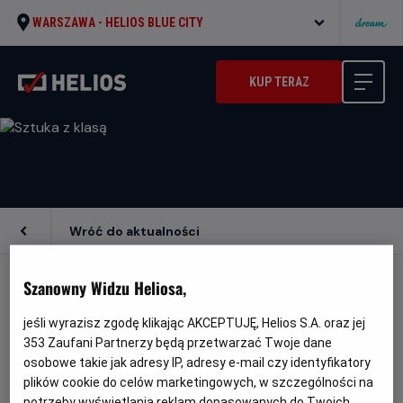
WARSZAWA -
HELIOS BLUE CITY
KUP TERAZ
Wróć do aktualności
Szanowny Widzu Heliosa,
SZTUKA Z KLASĄ
jeśli wyrazisz zgodę klikając AKCEPTUJĘ, Helios S.A. oraz jej
353
Zaufani Partnerzy będą przetwarzać Twoje dane
To wspaniała okazja do poznania wybitnych
osobowe takie jak adresy IP, adresy e-mail czy identyfikatory
plików cookie do celów marketingowych, w szczególności na
artystów, spaceru po wystawach największych
potrzeby wyświetlania reklam dopasowanych do Twoich