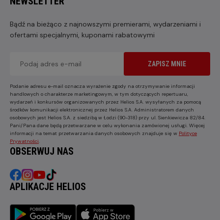
NEWSLETTER
Bądź na bieżąco z najnowszymi premierami, wydarzeniami i
ofertami specjalnymi, kuponami rabatowymi
ZAPISZ MNIE
Podanie adresu e-mail oznacza wyrażenie zgody na otrzymywanie informacji
handlowych o charakterze marketingowym, w tym dotyczących repertuaru,
wydarzeń i konkursów organizowanych przez Helios S.A. wysyłanych za pomocą
środków komunikacji elektronicznej przez Helios S.A. Administratorem danych
osobowych jest Helios S.A. z siedzibą w Łodzi (90-318) przy ul. Sienkiewicza 82/84.
Pani/Pana dane będą przetwarzane w celu wykonania zamówionej usługi. Więcej
informacji na temat przetwarzania danych osobowych znajduje się w
Polityce
Prywatności
.
OBSERWUJ NAS
APLIKACJE HELIOS