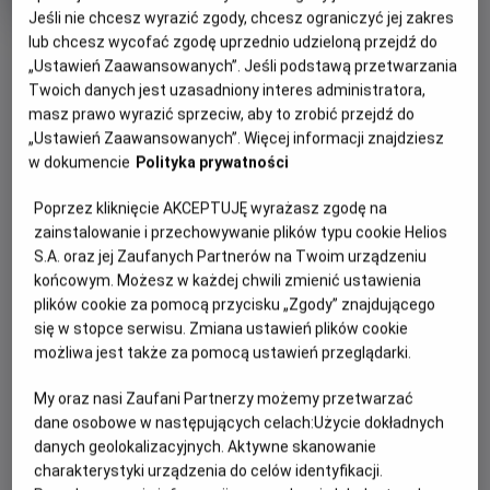
OCENA HELIOS
rok
Jeśli nie chcesz wyrazić zgody, chcesz ograniczyć jej zakres
produkcji
lub chcesz wycofać zgodę uprzednio udzieloną przejdź do
OBSERWUJ
„Ustawień Zaawansowanych”. Jeśli podstawą przetwarzania
Twoich danych jest uzasadniony interes administratora,
masz prawo wyrazić sprzeciw, aby to zrobić przejdź do
WIĘCEJ SZCZEGÓŁÓW
PREMIERA
„Ustawień Zaawansowanych”. Więcej informacji znajdziesz
23 lutego 2024
w dokumencie
Polityka prywatności
REŻYSERIA
SCENARIUSZ
OPIS FILMU
Poprzez kliknięcie AKCEPTUJĘ wyrażasz zgodę na
Justine Triet
Justine Triet, Arthur Harari
zainstalowanie i przechowywanie plików typu cookie Helios
OBSADA
Życie szczęśliwej rodziny we francuskich Alpach zostaje
S.A. oraz jej Zaufanych Partnerów na Twoim urządzeniu
przerwane, gdy Samuel ginie w wyniku upadku. Skoczył sam,
Sandra Hüller , Swann Arlaud
końcowym. Możesz w każdej chwili zmienić ustawienia
poślizgnął się czy może z balkonu wypchnęła go Sandra,
plików cookie za pomocą przycisku „Zgody” znajdującego
żona i matka? Śledczym brakuje dowodów, w sprawie
się w stopce serwisu. Zmiana ustawień plików cookie
Nagroda: Oscar 2024
brakuje świadków. Na oczach opinii publicznej Sandra
możliwa jest także za pomocą ustawień przeglądarki.
Scenariusz oryginalny
będzie musiała spowiadać się z najdrobniejszych i
najintymniejszych szczegółów swojego małżeństwa, które
My oraz nasi Zaufani Partnerzy możemy przetwarzać
mogą zaważyć o wyroku. Proces, który nurtuje wszystkich,
dane osobowe w następujących celach:
Użycie dokładnych
danych geolokalizacyjnych. Aktywne skanowanie
toczy się również w głowach widzów, a pytanie jest
charakterystyki urządzenia do celów identyfikacji.
oczywiste i brzmi: "Czy to zrobiła?".