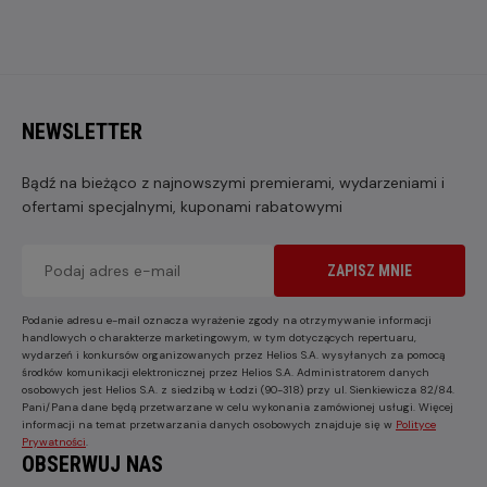
NEWSLETTER
Bądź na bieżąco z najnowszymi premierami, wydarzeniami i
ofertami specjalnymi, kuponami rabatowymi
ZAPISZ MNIE
Podanie adresu e-mail oznacza wyrażenie zgody na otrzymywanie informacji
handlowych o charakterze marketingowym, w tym dotyczących repertuaru,
wydarzeń i konkursów organizowanych przez Helios S.A. wysyłanych za pomocą
środków komunikacji elektronicznej przez Helios S.A. Administratorem danych
osobowych jest Helios S.A. z siedzibą w Łodzi (90-318) przy ul. Sienkiewicza 82/84.
Pani/Pana dane będą przetwarzane w celu wykonania zamówionej usługi. Więcej
informacji na temat przetwarzania danych osobowych znajduje się w
Polityce
Prywatności
.
OBSERWUJ NAS