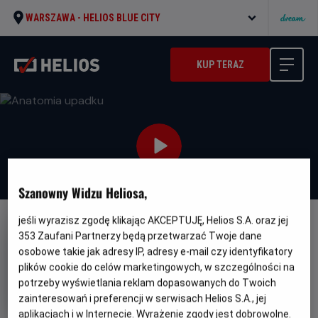
WARSZAWA -
HELIOS BLUE CITY
KUP TERAZ
Szanowny Widzu Heliosa,
jeśli wyrazisz zgodę klikając AKCEPTUJĘ, Helios S.A. oraz jej
NAPISY
353
Zaufani Partnerzy będą przetwarzać Twoje dane
Anatomia upadku
osobowe takie jak adresy IP, adresy e-mail czy identyfikatory
plików cookie do celów marketingowych, w szczególności na
Oryginalny
Gatunek
Anatomie d'une chute
Thriller / Kryminał
potrzeby wyświetlania reklam dopasowanych do Twoich
tytuł
Minimalny
Od 15 lat
zainteresowań i preferencji w serwisach Helios S.A., jej
Czas
wiek
Kraj
150 min
Francja (2023)
trwania
i
7.8
aplikacjach i w Internecie. Wyrażenie zgody jest dobrowolne.