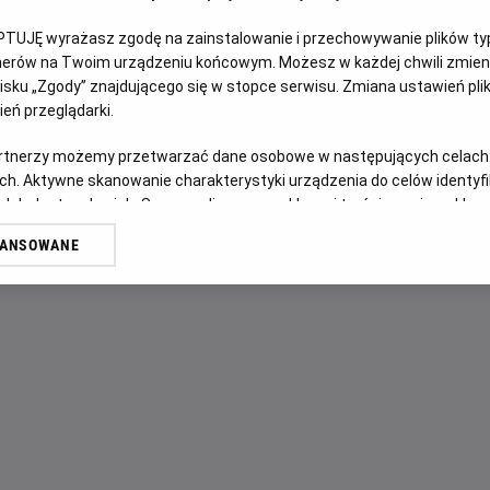
PTUJĘ wyrażasz zgodę na zainstalowanie i przechowywanie plików typu
OPIS FILMU
tnerów na Twoim urządzeniu końcowym. Możesz w każdej chwili zmieni
sku „Zgody” znajdującego się w stopce serwisu. Zmiana ustawień pli
Історія розповідає про кмітливу дівчину-ідеалістку, яка з
eń przeglądarki.
відгукується космічна сила - маленька кулька безмежної е
artnerzy możemy przetwarzać dane osobowe w następujących celach
протистоять лихому королю. Адже коли воля однієї сміли
ch. Aktywne skanowanie charakterystyki urządzenia do celów identyf
відбуватися дивовижні речі...
 lub dostęp do nich. Spersonalizowane reklamy i treści, pomiar reklam i
sług.
WANSOWANE
erów