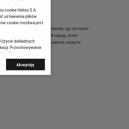
 cookie Helios S.A.
ć ustawienia plików
ków cookie możliwa jest
агадує настільки сильне бажання, що на нього
нергії. Щоб врятувати свій народ, вони
:
Użycie dokładnych
вої людини поєднується з магією, можуть
ikacji. Przechowywanie
 treści, opinie
Akceptuję