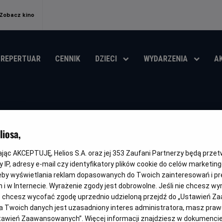
Zobacz kino
REPERTUAR
CENNIK
DZIECI
WYDARZENIA
A
Bazhannya - UA
iosa,
Oryginalny
Gatunek
Minimalny
Czas
Wish
Animowany / Przygodowy
Od 6 lat
95 min
tytuł
wiek
trwania
i
kając AKCEPTUJĘ, Helios S.A. oraz jej
353
Zaufani Partnerzy będą prze
 IP, adresy e-mail czy identyfikatory plików cookie do celów marketin
OBSERWUJ
eby wyświetlania reklam dopasowanych do Twoich zainteresowań i pr
jach i w Internecie. Wyrażenie zgody jest dobrowolne. Jeśli nie chcesz w
ub chcesz wycofać zgodę uprzednio udzieloną przejdź do „Ustawień Z
 Twoich danych jest uzasadniony interes administratora, masz prawo
Ustawień Zaawansowanych”. Więcej informacji znajdziesz w dokumenci
DUBBING
WERSJA JĘZYKOWA UA