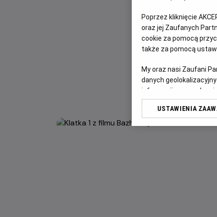
Poprzez kliknięcie AKCE
oraz jej Zaufanych Par
cookie za pomocą przyci
także za pomocą ustawi
My oraz nasi Zaufani P
danych geolokalizacyjny
informacji na urządzeniu
odbiorców i ulepszanie u
USTAWIENIA ZAA
Lista Zaufanych Partn