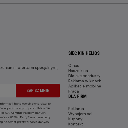
SIEĆ KIN HELIOS
O nas
eniami i ofertami specjalnymi,
Nasze kina
Dla akcjonariuszy
Reklama w kinach
Aplikacje mobilne
ZAPISZ MNIE
Praca
DLA FIRM
nformacji handlowych o charakterze
Reklama
ów organizowanych przez Helios S.A.
lios S.A. Administratorem danych
Wynajem sal
nkiewicza 82/84. Pani/Pana dane będą
Kupony
cji na temat przetwarzania danych
Kontakt