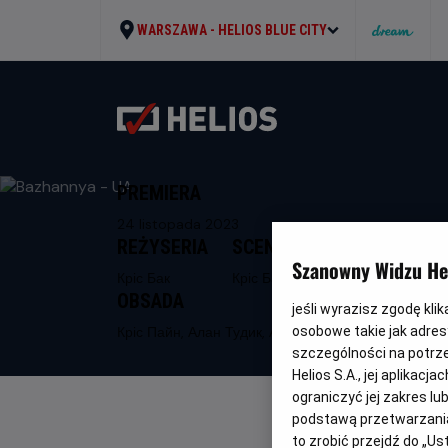
WARSZAWA -
HELIOS BLUE CITY
PREMIERA
24 listopada 2023
REŻYSERIA
SCENARIUSZ
Szanowny Widzu Hel
Кріс Бак
Кріс Бак
OBSADA
jeśli wyrazisz zgodę kli
Кріс Пайн, Алан Тудик, Аріана Дебос
osobowe takie jak adresy
szczególności na potrz
Helios S.A., jej aplikac
ograniczyć jej zakres l
podstawą przetwarzania
to zrobić przejdź do „