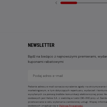
NEWSLETTER
Bądź na bieżąco z najnowszymi premierami, wydarz
kuponami rabatowymi
Podanie adresu e-mail oznacza wyrażenie zgody na otrzymywanie i
marketingowym, w tym dotyczących repertuaru, wydarzeń i konkurs
wysyłanych za pomocą środków komunikacji elektronicznej przez He
osobowych jest Helios S.A. z siedzibą w Łodzi (90-318) przy ul. Sie
przetwarzane w celu wykonania zamówionej usługi. Więcej informa
osobowych znajduje się w
Polityce Prywatności
.