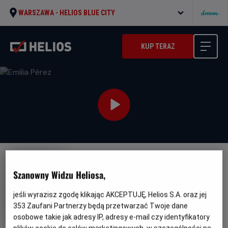
WARSZAWA -
HELIOS BLUE CITY
KUP TERAZ
NAPISY
Szanowny Widzu Heliosa,
Emilia Pérez
jeśli wyrazisz zgodę klikając AKCEPTUJĘ, Helios S.A. oraz jej
Oryginalny
Gatunek
Emilia Pérez
Melodramat / Kryminał /
353
Zaufani Partnerzy będą przetwarzać Twoje dane
tytuł
Minimalny
Musical
Od 15 lat
Czas
Kraj
wiek
133 min
Francja, Meksyk, USA (2024)
osobowe takie jak adresy IP, adresy e-mail czy identyfikatory
trwania
i