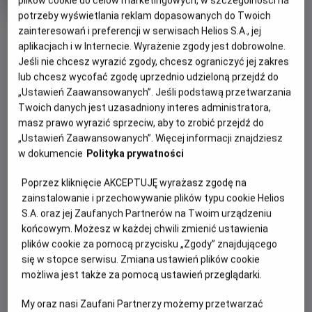
plików cookie do celów marketingowych, w szczególności na
rok
potrzeby wyświetlania reklam dopasowanych do Twoich
produkcji
OBSERWUJ
zainteresowań i preferencji w serwisach Helios S.A., jej
aplikacjach i w Internecie. Wyrażenie zgody jest dobrowolne.
Jeśli nie chcesz wyrazić zgody, chcesz ograniczyć jej zakres
lub chcesz wycofać zgodę uprzednio udzieloną przejdź do
WIĘCEJ SZCZEGÓŁÓW
PREMIERA
„Ustawień Zaawansowanych”. Jeśli podstawą przetwarzania
28 lutego 2025
Twoich danych jest uzasadniony interes administratora,
REŻYSERIA
SCENARIUSZ
OPIS FILMU
masz prawo wyrazić sprzeciw, aby to zrobić przejdź do
Jacques Audiard
Thomas Bidegain, Jacques
„Ustawień Zaawansowanych”. Więcej informacji znajdziesz
Audiard, Nicolas Livecchi,
Jeden z najgorętszych tytułów roku, oscarowy faworyt i
w dokumencie
Polityka prywatności
Lea Mysius
przebój ostatniego festiwalu w Cannes, skąd „Emilia Pérez”
OBSADA
Poprzez kliknięcie AKCEPTUJĘ wyrażasz zgodę na
wyjechała z Nagrodą Jury i Nagrodą dla Najlepszej Aktorki,
zainstalowanie i przechowywanie plików typu cookie Helios
Zoe Saldana, Karla Sofía Gascon, Selena Gomez, Adriana Paz,
przyznaną – wyjątkowo – całej czteroosobowej kobiecej
S.A. oraz jej Zaufanych Partnerów na Twoim urządzeniu
Edgar Ramirez, Mark Ivanir
obsadzie filmu (Zoe Saldaña, Selena Gomez, Karla Sofía
końcowym. Możesz w każdej chwili zmienić ustawienia
Gascón, Adriana Paz). Nowy film Jacques’a Audiarda
plików cookie za pomocą przycisku „Zgody” znajdującego
(„Paryż, 13. dzielnica”, „Prorok”) to rozgrywające się w
się w stopce serwisu. Zmiana ustawień plików cookie
Meksyku porywające widowisko, które nieustannie
możliwa jest także za pomocą ustawień przeglądarki.
transformuje: z thrillera w klasyczny melodramat, z
musicalu w pełną emocji opowieść w duchu Almodóvara.
My oraz nasi Zaufani Partnerzy możemy przetwarzać