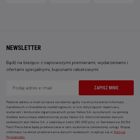
NEWSLETTER
Bądź na bieżąco z najnowszymi premierami, wydarzeniami i
ofertami specjalnymi, kuponami rabatowymi
ZAPISZ MNIE
Podanie adresu e-mail oznacza wyrażenie zgody na otrzymywanie informacji
handlowych o charakterze marketingowym, w tym dotyczących repertuaru,
wydarzeń i konkursów organizowanych przez Helios S.A. wysyłanych za pomocą
środków komunikacji elektronicznej przez Helios S.A. Administratorem danych
osobowych jest Helios S.A. z siedzibą w Łodzi (90-318) przy ul. Sienkiewicza 82/84.
Pani/Pana dane będą przetwarzane w celu wykonania zamówionej usługi. Więcej
informacji na temat przetwarzania danych osobowych znajduje się w
Polityce
Prywatności
.